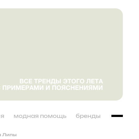
ня
модная помощь
бренды
а Липы