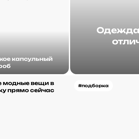
Одежда 
отлич
акое капсульный
роб
 модные вещи в
#подборка
ку прямо сейчас