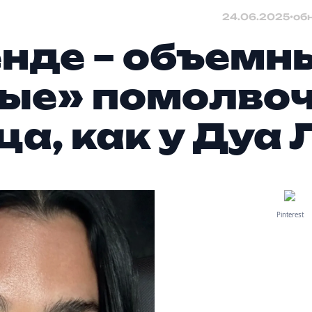
24.06.2025
•
об
енде – объемн
ые» помолво
ца, как у Дуа
Pinterest