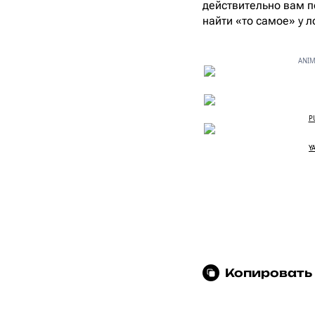
действительно вам п
найти «то самое» у 
ANIM
P
Y
Копировать