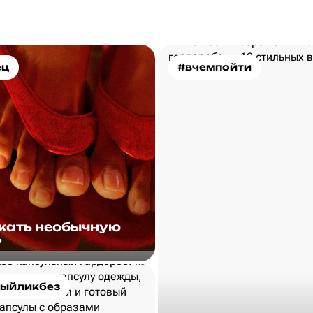
ец
#вчемпойти
скать необычную
?
ыйликбез