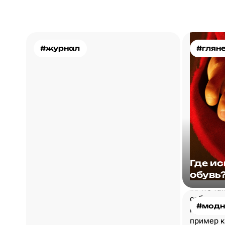
#журнал
#глян
Где и
обувь
#модн