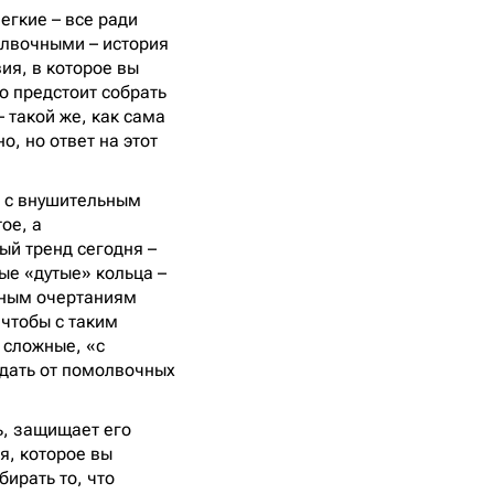
егкие – все ради
молвочными – история
ия, в которое вы
о предстоит собрать
 такой же, как сама
о, но ответ на этот
м с внушительным
ое, а
ный тренд сегодня –
ые «дутые» кольца –
нным очертаниям
 чтобы с таким
 сложные, «с
ждать от помолвочных
ь, защищает его
я, которое вы
ирать то, что