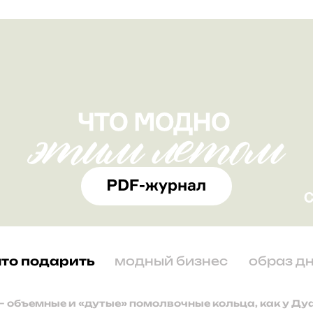
что подарить
модный бизнес
образ д
 – объемные и «дутые» помолвочные кольца, как у Ду