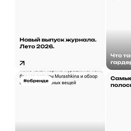
Новый выпуск журнала.
Лето 2026.
Что т
гарде
Самые
#обренде
полос