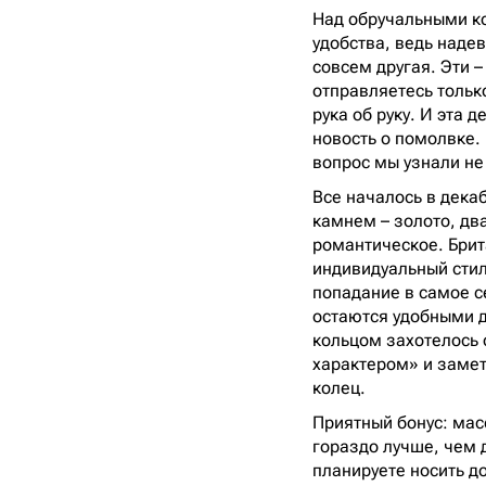
Над обручальными ко
удобства, ведь надев
совсем другая. Эти 
отправляетесь тольк
рука об руку. И эта 
новость о помолвке. 
вопрос мы узнали не
Все началось в дека
камнем – золото, два
романтическое. Бри
индивидуальный стил
попадание в самое с
остаются удобными д
кольцом захотелось 
характером» и замет
колец.
Приятный бонус: мас
гораздо лучше, чем 
планируете носить до