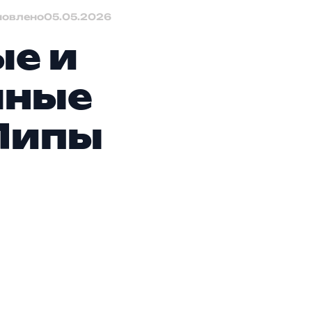
новлено
05.05.2026
ые и
чные
 Липы