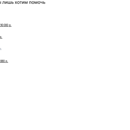
мы лишь хотим помочь
90 000 р.
р.
р.
880 р.