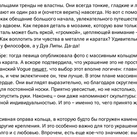
льцами тренды не властны. Они всегда тонкие, гладкие и л
ают их один раз и (хочется верить) навсегда. Но вот с по
– как обещание большого начала, увлекательного путешеств
о вдвоем. Как первая деталь в мозаике, которую вам тольк
деталь может быть яркой, «громкой», цепляющей внимание –
Как воплотить эти чувства в металле и каратах? Удивительн
 у философов, а у Дуа Липы. Да-да!
бре: тогда певица опубликовала фото с массивным кольцо
 карата. А вскоре подтвердила, что украшение это не прост
танский Vogue
пишет
, что выбор этот вполне логичен: глав
ь, и чем эклектичнее он, тем лучше. В этом плане массивн
ердце. Они выглядят выразительно, но благодаря скругле
ля постоянной носки. Приятно увесистые, но не настолько,
опустить руки. Наконец – они даже напоминают скульптуры:
ной индивидуальностью. И это – именно то, чего принято 
сивная оправа кольца, в которую будто бы погружен камен
другие крепления. И это особенно важно для того украшени
лго и с любовью. Впрочем, есть еще кое-что значимое: выб