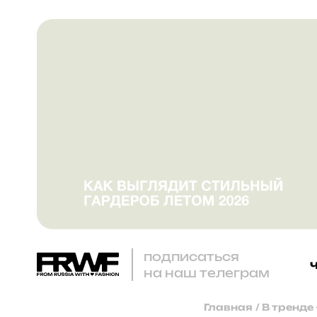
подписаться
на наш телеграм
Главная
/
В тренде