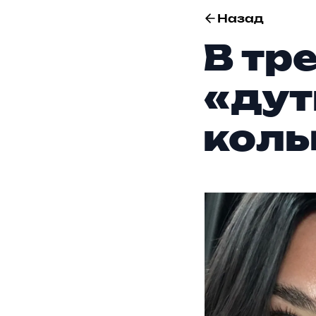
Назад
В тр
«дут
коль