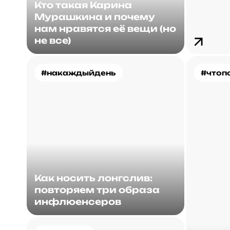
Кто такая Карина
Мурашкина и почему
нам нравятся её вещи (но
не все)
#накаждыйдень
#чтоп
Как носить лонгслив:
повторяем три образа
инфлюенсеров