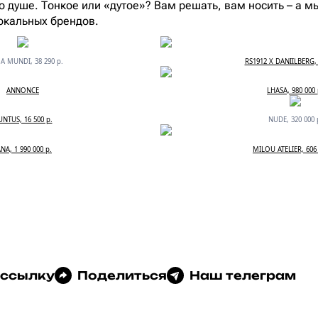
о душе. Тонкое или «дутое»? Вам решать, вам носить – а 
локальных брендов.
A MUNDI, 38 290 р.
RS1912 X DANIILBERG, 
ANNONCE
LHASA, 980 000 
UNTUS, 16 500 р.
NUDE, 320 000 
ANA, 1 990 000 р.
MILOU ATELIER, 606 
 ссылку
Поделиться
Наш телеграм