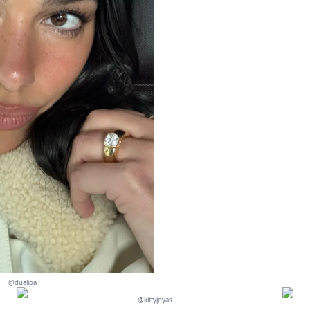
@dualipa
@kittyjoyas