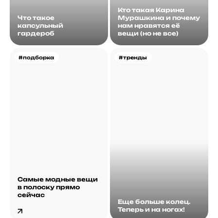
Кто такая Карина
Что такое
Мурашкина и почему
капсульный
нам нравятся её
гардероб
вещи (но не все)
#подборка
#тренды
Самые модные вещи
в полоску прямо
сейчас
Еще больше колец.
Теперь и на ногах!