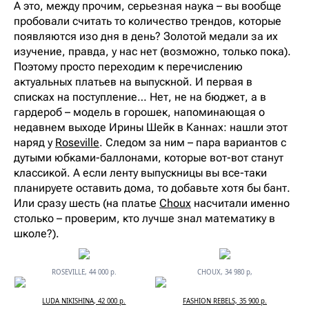
А это, между прочим, серьезная наука – вы вообще
пробовали считать то количество трендов, которые
появляются изо дня в день? Золотой медали за их
изучение, правда, у нас нет (возможно, только пока).
Поэтому просто переходим к перечислению
актуальных платьев на выпускной. И первая в
списках на поступление… Нет, не на бюджет, а в
гардероб – модель в горошек, напоминающая о
недавнем выходе Ирины Шейк в Каннах: нашли этот
наряд у
Roseville
. Следом за ним – пара вариантов с
дутыми юбками-баллонами, которые вот-вот станут
классикой. А если ленту выпускницы вы все-таки
планируете оставить дома, то добавьте хотя бы бант.
Или сразу шесть (на платье
Choux
насчитали именно
столько – проверим, кто лучше знал математику в
школе?).
ROSEVILLE, 44 000 р.
CHOUX, 34 980 р,
LUDA NIKISHINA, 42 000 р.
FASHION REBELS, 35 900 р.