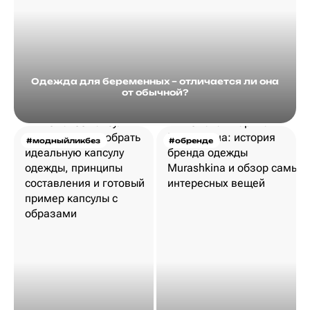
Одежда для беременных – отличается ли она
от обычной?
#модныйликбез
#обренде