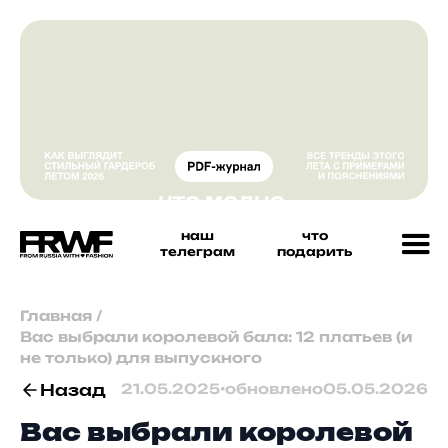
наш
что
телеграм
подарить
Главная
/
Вас выбрали королевой бала: 12 платьев (и
не только) для выпускного
Назад
21.05.2025
•
обновлено
05.05.2026
Вас выбрали королевой