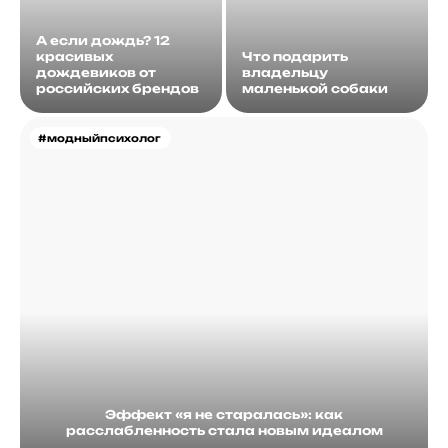
А если дождь? 12
красивых
Что подарить
дождевиков от
владельцу
российских брендов
маленькой собаки
#модныйпсихолог
Эффект «я не старалась»: как
расслабленность стала новым идеалом