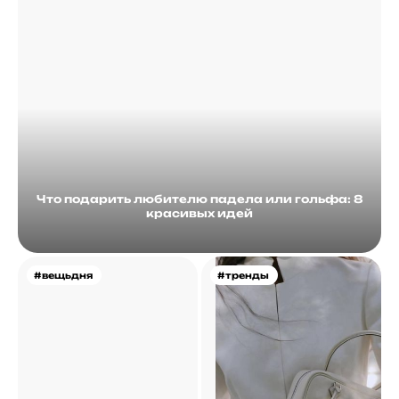
Что подарить любителю падела или гольфа: 8
красивых идей
#вещьдня
#тренды