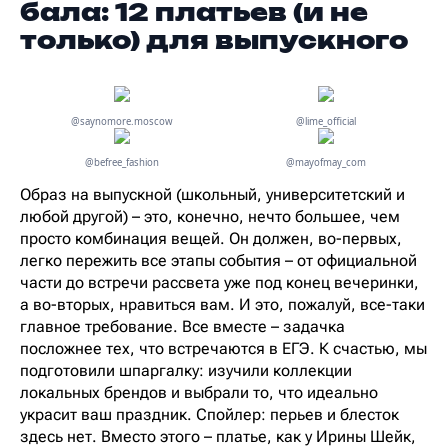
бала: 12 платьев (и не
только) для выпускного
@saynomore.moscow
@lime_official
@befree_fashion
@mayofmay_com
Образ на выпускной (школьный, университетский и
любой другой) – это, конечно, нечто большее, чем
просто комбинация вещей. Он должен, во-первых,
легко пережить все этапы события – от официальной
части до встречи рассвета уже под конец вечеринки,
а во-вторых, нравиться вам. И это, пожалуй, все-таки
главное требование. Все вместе – задачка
посложнее тех, что встречаются в ЕГЭ. К счастью, мы
подготовили шпаргалку: изучили коллекции
локальных брендов и выбрали то, что идеально
украсит ваш праздник. Спойлер: перьев и блесток
здесь нет. Вместо этого – платье, как у Ирины Шейк,