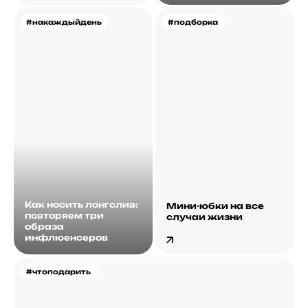
#накаждыйдень
#подборка
Как носить лонгслив:
Мини-юбки на все
повторяем три
случаи жизни
образа
инфлюенсеров
#чтоподарить