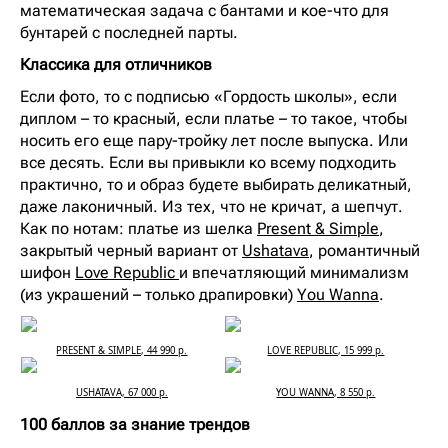
математическая задача с бантами и кое-что для
бунтарей с последней парты.
Классика для отличников
Если фото, то с подписью «Гордость школы», если
диплом – то красный, если платье – то такое, чтобы
носить его еще пару-тройку лет после выпуска. Или
все десять. Если вы привыкли ко всему подходить
практично, то и образ будете выбирать деликатный,
даже лаконичный. Из тех, что не кричат, а шепчут.
Как по нотам: платье из шелка
Present & Simple
,
закрытый черный вариант от
Ushatava
, романтичный
шифон
Love Republic
и впечатляющий минимализм
(из украшений – только драпировки)
You Wanna
.
PRESENT & SIMPLE, 44 990 р.
LOVE REPUBLIC, 15 999 р.
USHATAVA, 67 000 р.
YOU WANNA, 8 550 р.
100 баллов за знание трендов