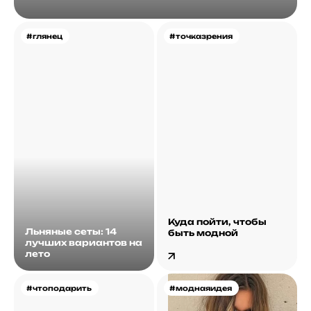
#глянец
#точказрения
Куда пойти, чтобы
Льняные сеты: 14
быть модной
лучших вариантов на
лето
#чтоподарить
#моднаяидея