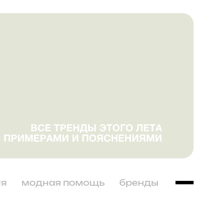
ня
модная помощь
бренды