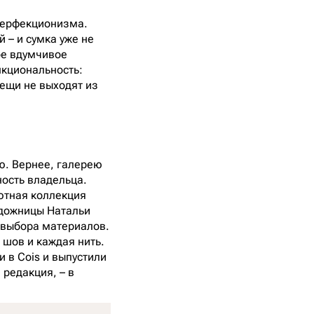
перфекционизма.
 – и сумка уже не
ое вдумчивое
нкциональность:
ещи не выходят из
ею. Вернее, галерею
ность владельца.
бютная коллекция
удожницы Натальи
с выбора материалов.
 шов и каждая нить.
и в Cois и выпустили
 редакция, – в