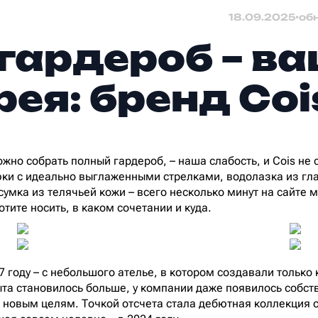
18.09.2025
•
об
гардероб – в
рея: бренд Coi
ожно собрать полный гардероб, – наша слабость, и Cois не
юки с идеально выглаженными стрелками, водолазка из г
умка из телячьей кожи – всего несколько минут на сайте м
отите носить, в каком сочетании и куда.
7 году – с небольшого ателье, в котором создавали только
ыта становилось больше, у компании даже появилось собс
 к новым целям. Точкой отсчета стала дебютная коллекция 