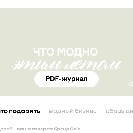
что подарить
модный бизнес
образ д
ероб – ваша галерея: бренд Cois