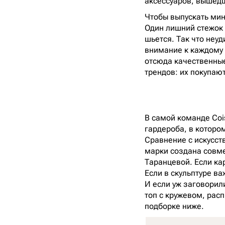
аксессуаров, вышедш
Чтобы выпускать ми
Один лишний стежок 
шьется. Так что неуд
внимание к каждому 
отсюда качественные
трендов: их покупают
В самой команде Coi
гардероба, в которо
Сравнение с искусст
марки создана совме
Таранцевой. Если кар
Если в скульптуре ва
И если уж заговорили
топ с кружевом, рас
подборке ниже.