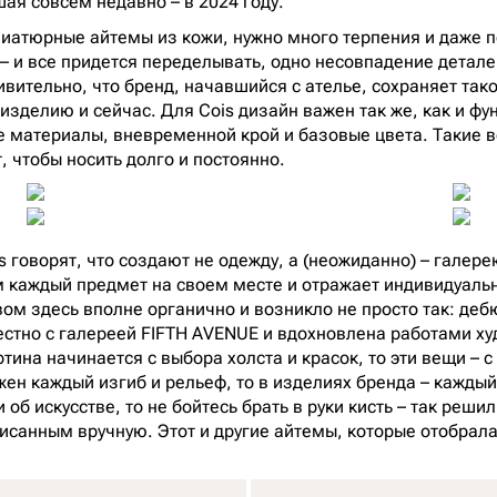
ая совсем недавно – в 2024 году.
ниатюрные айтемы из кожи, нужно много терпения и даже 
– и все придется переделывать, одно несовпадение деталей
ивительно, что бренд, начавшийся с ателье, сохраняет так
изделию и сейчас. Для Cois дизайн важен так же, как и фу
 материалы, вневременной крой и базовые цвета. Такие в
, чтобы носить долго и постоянно.
s говорят, что создают не одежду, а (неожиданно) – галер
м каждый предмет на своем месте и отражает индивидуаль
вом здесь вполне органично и возникло не просто так: де
стно с галереей FIFTH AVENUE и вдохновлена работами х
тина начинается с выбора холста и красок, то эти вещи – 
жен каждый изгиб и рельеф, то в изделиях бренда – каждый
 об искусстве, то не бойтесь брать в руки кисть – так решил
писанным вручную. Этот и другие айтемы, которые отобрала