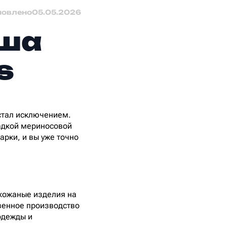
новлено
05.05.2026
аша
s
 стал исключением.
ладкой мериносовой
арки, и вы уже точно
 кожаные изделия на
твенное производство
одежды и