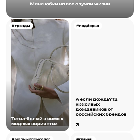
Мини-юбки на все случаи жизни
#тренды
#подборка
А если дождь? 12
красивых
дождевиков от
российских брендов
Тотал-белый в самых
модных вариантах
#модныйпсихолог
#глянец