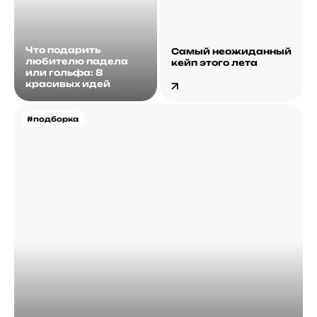
Что подарить
Самый неожиданный
любителю падела
кейп этого лета
или гольфа: 8
красивых идей
#подборка