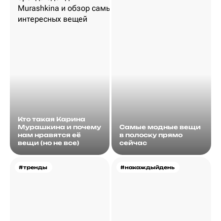
Кто такая Карина
Мурашкина и почему
Самые модные вещи
нам нравятся её
в полоску прямо
вещи (но не все)
сейчас
#тренды
#накаждыйдень