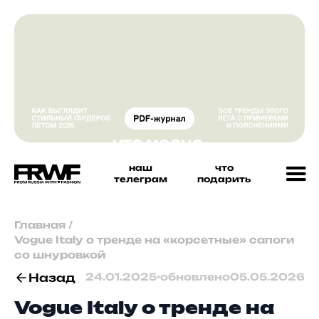
наш
что
телеграм
подарить
Главная
/
Vogue Italy о тренде на «корсетные» сапоги
со шнуровкой
Назад
24.01.2025
•
обновлено
05.05.2026
Vogue Italy о тренде на