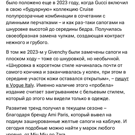
было положено еще в 2023 году, когда Gucci включил
в свою «будуарную» коллекцию Cruise
полупрозрачные комбинации в сочетании с
длинными перчатками – и как раз-таки сапогами на
шнуровке высотой до середины бедра. Получилась
своеобразная замена чулкам, создающая контраст
нежного и грубого.
В том же 2023-м у Givenchy были замечены сапоги на
плоском ходу – тоже со шнуровкой, но необычной.
«Шнуровка в корсетном стиле начиналась почти от
самого кончика и заканчивалась у колен, при этом в
середине участок кожи оставался открытым», –
пишут
в Vogue Italy
. Именно наличие этого «пробела»
издание считает заигрыванием с бельевым стилем,
который до этого мы видели только в одежде.
Развитие тренд получил в текущем сезоне –
благодаря бренду Ami Paris, который вывел на
подиум зашнурованные желтые сапоги на каблуке. И
сегодня подобные можно найти у марок любого
уровня, от Miu Miu до Zara.