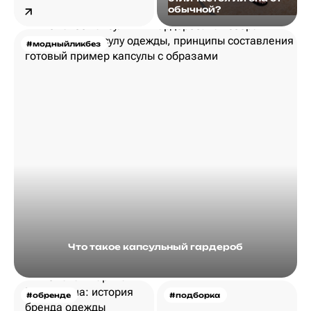
обычной?
#модныйликбез
Что такое капсульный гардероб
#обренде
#подборка