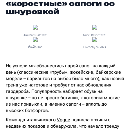
«корсетные» сапоги со
шнуровкой
Ami Paris FW 2025
Gucci Resort 2023
Йо-Йо Као
Givenchy SS 2023
Не успели мы обзавестись парой сапог на каждый
день (классические «трубы», жокейские, байкерские
модели – вариантов на выбор было много), как новый
тренд уже наготове и требует от нас обновления
гардероба. Популярность набирает обувь на
шнуровке – но не просто ботинки, к которым многие
из нас привыкли, а именно сапоги – вплоть до
высоких ботфортов.
Команда итальянского
Vogue
подняла архивы с
недавних показов и обнаружила, что начало тренду