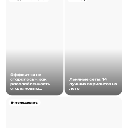
Эффект «я не
старалась»: как
Льняные сеты: 14
расслабленность
лучших вариантов на
стала новым
лето
идеалом
#чтоподарить