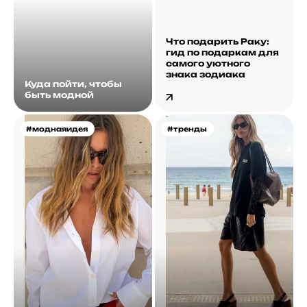
Что подарить Раку:
гид по подаркам для
самого уютного
знака зодиака
Куда пойти, чтобы
быть модной
#моднаяидея
#тренды