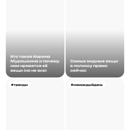
Кто такая Карина
Мурашкина и почему
Самые модные вещи
нам нравятся её
в полоску прямо
вещи (но не все)
сейчас
#тренды
#накаждыйдень