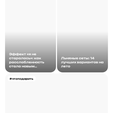
Эффект «я не
старалась»: как
Льняные сеты: 14
расслабленность
лучших вариантов на
стала новым
лето
идеалом
#чтоподарить