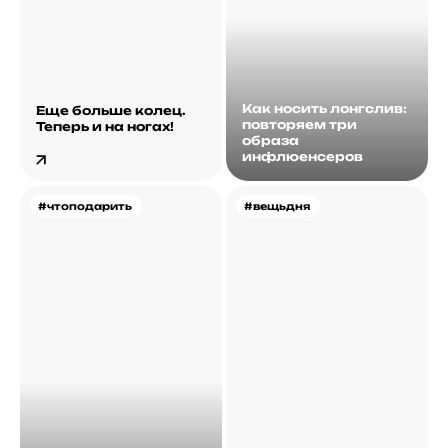
Как носить лонгслив:
Еще больше колец.
повторяем три
Теперь и на ногах!
образа
инфлюенсеров
#чтоподарить
#вещьдня