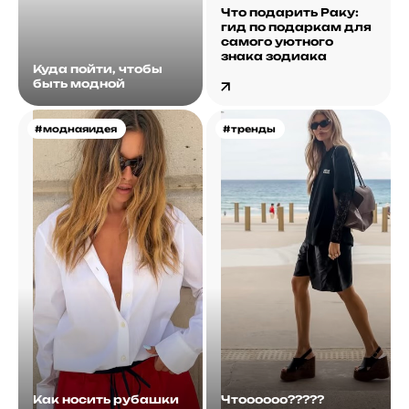
Что подарить Раку:
гид по подаркам для
самого уютного
знака зодиака
Куда пойти, чтобы
быть модной
#моднаяидея
#тренды
Как носить рубашки
Чтоооооо?????