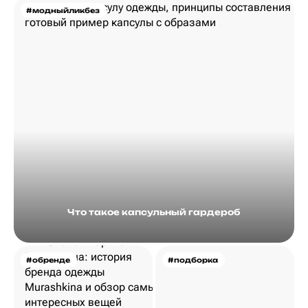
#модныйликбез
Что такое капсульный гардероб
#обренде
#подборка