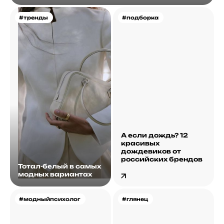
#тренды
#подборка
А если дождь? 12
красивых
дождевиков от
российских брендов
Тотал-белый в самых
модных вариантах
#модныйпсихолог
#глянец