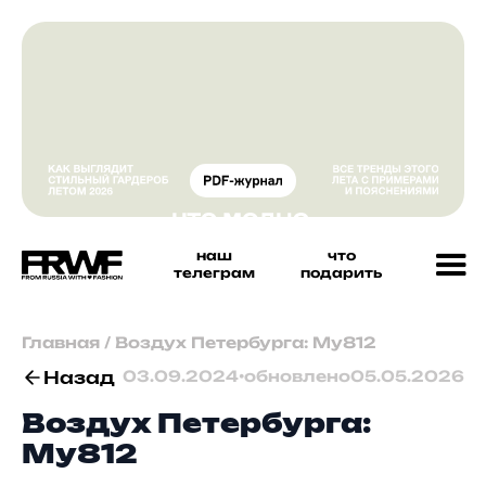
наш
что
телеграм
подарить
Главная
/
Воздух Петербурга: My812
Назад
03.09.2024
•
обновлено
05.05.2026
Воздух Петербурга:
My812