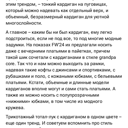
этим трендом, – тонкий кардиган на пуговицах,
который можно надевать как отдельный верх, и
объемный, безразмерный кардиган для уютной
многослойности.
А главное – каким бы ни был кардиган, ему легко
подстроиться, если не под все, то под многие модные
задумки. На показах FW’24 их предлагали носить
даже с вечерними платьями в пайетках, причем
такой шик сочетали с кардиганами в стиле grandpa
core. Так что и нам можно выходить за рамки,
надевая такие кофты с джинсами и спортивками, с
рубашками и поло, с кожаными юбками, с бельевыми
платьями. Кстати, объемные и длинные модели
кардиганов вполне могут и сами стать платьями. А
также их можно носить с полупрозрачными
«нижними» юбками, в том числе из модного
кружева.
Трикотажный тотал-лук с кардиганом в одном цвете –
еще один тренд. И советуем вспомнить про стиль