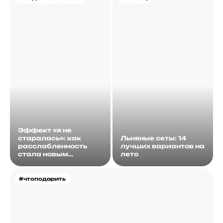
Эффект «я не
старалась»: как
Льняные сеты: 14
расслабленность
лучших вариантов на
стала новым
лето
идеалом
#чтоподарить