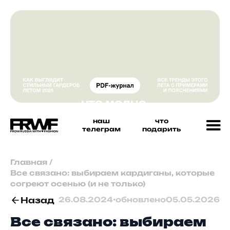
наш
что
телеграм
подарить
Главная
/
Все связано: выбираем кардиганы, которые
согреют осенью (и не только)
Назад
26.08.2024
•
обновлено
05.05.2026
Все связано: выбираем