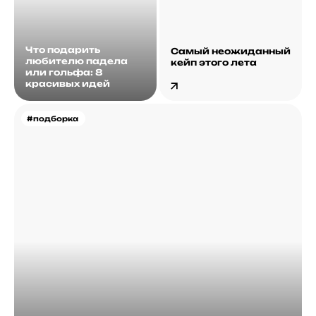
Что подарить
Самый неожиданный
любителю падела
кейп этого лета
или гольфа: 8
красивых идей
#подборка