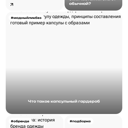
обычной?
#модныйликбез
Что такое капсульный гардероб
#обренде
#подборка