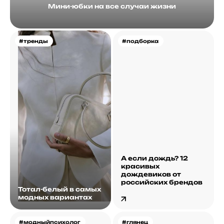
Мини-юбки на все случаи жизни
#тренды
#подборка
А если дождь? 12
красивых
дождевиков от
российских брендов
Тотал-белый в самых
модных вариантах
#модныйпсихолог
#глянец