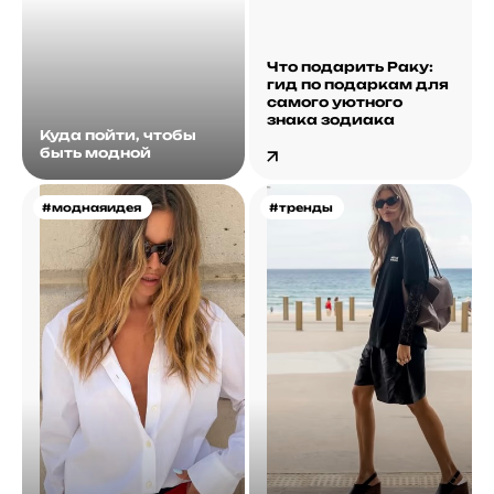
Что подарить Раку:
гид по подаркам для
самого уютного
знака зодиака
Куда пойти, чтобы
быть модной
#моднаяидея
#тренды