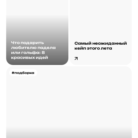
Что подарить
Самый неожиданный
любителю падела
кейп этого лета
или гольфа: 8
красивых идей
#подборка