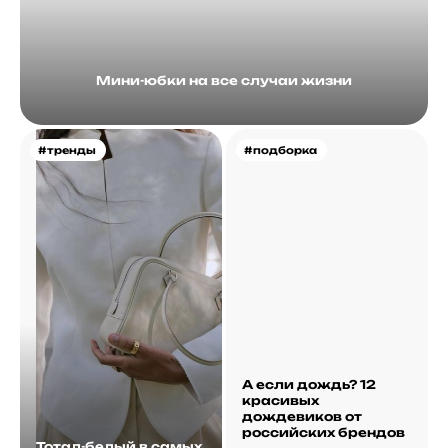
Мини-юбки на все случаи жизни
#тренды
#подборка
А если дождь? 12
красивых
дождевиков от
российских брендов
Тотал-белый в самых