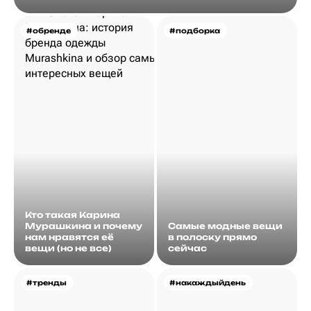
#обренде
#подборка
Кто такая Карина
Мурашкина и почему
Самые модные вещи
нам нравятся её
в полоску прямо
вещи (но не все)
сейчас
#тренды
#накаждыйдень