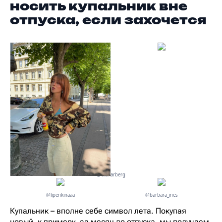
носить купальник вне
отпуска, если захочется
@ellakarberg
@lipenkinaaa
@barbara_ines
Купальник – вполне себе символ лета. Покупая
новый, к примеру, за месяц до отпуска, мы получаем