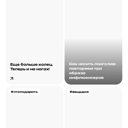
Как носить лонгслив:
Еще больше колец.
повторяем три
Теперь и на ногах!
образа
инфлюенсеров
#чтоподарить
#вещьдня