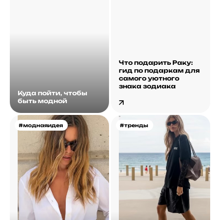
Что подарить Раку:
гид по подаркам для
самого уютного
знака зодиака
Куда пойти, чтобы
быть модной
#моднаяидея
#тренды