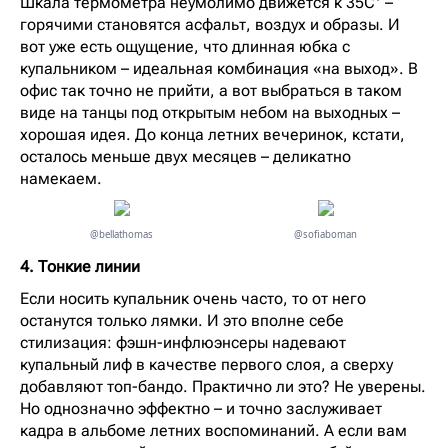
Шкала термометра неумолимо движется к 35С° –
горячими становятся асфальт, воздух и образы. И
вот уже есть ощущение, что длинная юбка с
купальником – идеальная комбинация «на выход». В
офис так точно не прийти, а вот выбраться в таком
виде на танцы под открытым небом на выходных –
хорошая идея. До конца летних вечеринок, кстати,
осталось меньше двух месяцев – деликатно
намекаем.
@bellathomas
@sofiaboman
4. Тонкие линии
Если носить купальник очень часто, то от него
останутся только лямки. И это вполне себе
стилизация: фэшн-инфлюэнсеры надевают
купальный лиф в качестве первого слоя, а сверху
добавляют топ-бандо. Практично ли это? Не уверены.
Но однозначно эффектно – и точно заслуживает
кадра в альбоме летних воспоминаний. А если вам