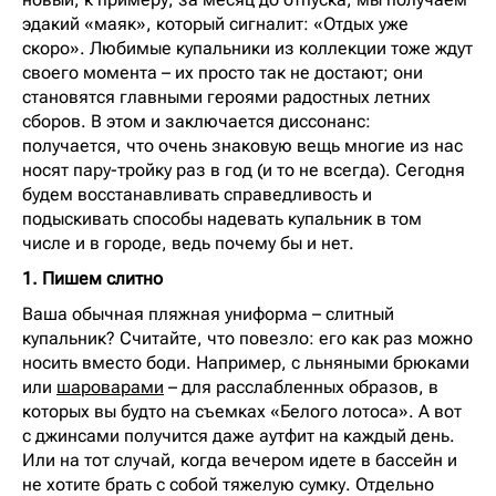
эдакий «маяк», который сигналит: «Отдых уже
скоро». Любимые купальники из коллекции тоже ждут
своего момента – их просто так не достают; они
становятся главными героями радостных летних
сборов. В этом и заключается диссонанс:
получается, что очень знаковую вещь многие из нас
носят пару-тройку раз в год (и то не всегда). Сегодня
будем восстанавливать справедливость и
подыскивать способы надевать купальник в том
числе и в городе, ведь почему бы и нет.
1. Пишем слитно
Ваша обычная пляжная униформа – слитный
купальник? Считайте, что повезло: его как раз можно
носить вместо боди. Например, с льняными брюками
или
шароварами
– для расслабленных образов, в
которых вы будто на съемках «Белого лотоса». А вот
с джинсами получится даже аутфит на каждый день.
Или на тот случай, когда вечером идете в бассейн и
не хотите брать с собой тяжелую сумку. Отдельно