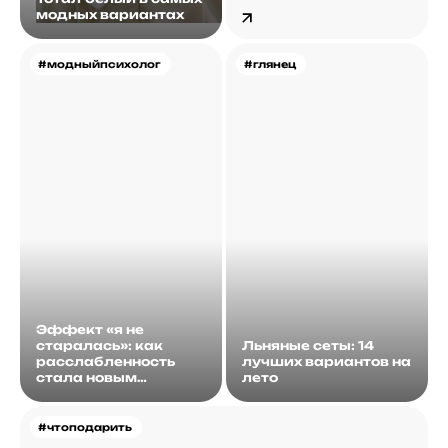
модных вариантах
#модныйпсихолог
#глянец
Эффект «я не
старалась»: как
Льняные сеты: 14
расслабленность
лучших вариантов на
стала новым
лето
идеалом
#чтоподарить