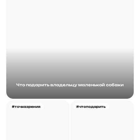
Что подарить владельцу маленькой собаки
#точказрения
#чтоподарить