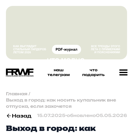
наш
что
телеграм
подарить
Главная
/
Выход в город: как носить купальник вне
отпуска, если захочется
Назад
15.07.2025
•
обновлено
05.05.2026
Выход в город: как