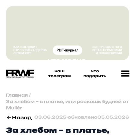
наш
что
телеграм
подарить
Главная
/
За хлебом – в платье, или роскошь будней от
Muliér
Назад
03.06.2025
•
обновлено
05.05.2026
За хлебом – в платье,