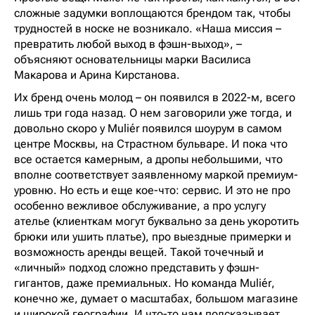
сложные задумки воплощаются брендом так, чтобы
трудностей в носке не возникало. «Наша миссия –
превратить любой выход в фэшн-выход», –
объясняют основательницы марки Василиса
Макарова и Арина Кирстанова.
Их бренд очень молод – он появился в 2022-м, всего
лишь три года назад. О нем заговорили уже тогда, и
довольно скоро у Muliér появился шоурум в самом
центре Москвы, на Страстном бульваре. И пока что
все остается камерным, а дропы небольшими, что
вполне соответствует заявленному маркой премиум-
уровню. Но есть и еще кое-что: сервис. И это не про
особенно вежливое обслуживание, а про услугу
ателье (клиенткам могут буквально за день укоротить
брюки или ушить платье), про выездные примерки и
возможность аренды вещей. Такой точечный и
«личный» подход сложно представить у фэшн-
гигантов, даже премиальных. Но команда Muliér,
конечно же, думает о масштабах, большом магазине
и широкой географии. И что-то нам подсказывает,