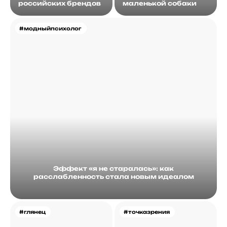
российских брендов
маленькой собаки
#модныйпсихолог
Эффект «я не старалась»: как
расслабленность стала новым идеалом
#глянец
#точказрения