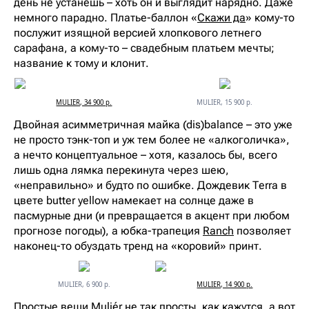
день не устанешь – хоть он и выглядит нарядно. Даже
немного парадно. Платье-баллон «
Скажи да
» кому-то
послужит изящной версией хлопкового летнего
сарафана, а кому-то – свадебным платьем мечты;
название к тому и клонит.
MULIER, 34 900 р.
MULIER, 15 900 р.
Двойная асимметричная майка (dis)balance – это уже
не просто тэнк-топ и уж тем более не «алкоголичка»,
а нечто концептуальное – хотя, казалось бы, всего
лишь одна лямка перекинута через шею,
«неправильно» и будто по ошибке. Дождевик Terra в
цвете butter yellow намекает на солнце даже в
пасмурные дни (и превращается в акцент при любом
прогнозе погоды), а юбка-трапеция
Ranch
позволяет
наконец-то обуздать тренд на «коровий» принт.
MULIER, 6 900 р.
MULIER, 14 900 р.
Простые вещи Muliér не так просты, как кажутся, а вот