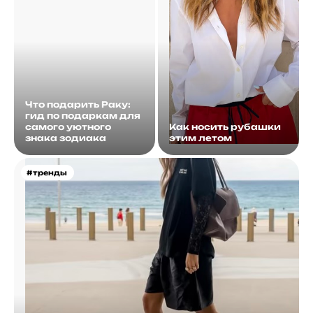
Что подарить Раку:
гид по подаркам для
самого уютного
Как носить рубашки
знака зодиака
этим летом
#тренды