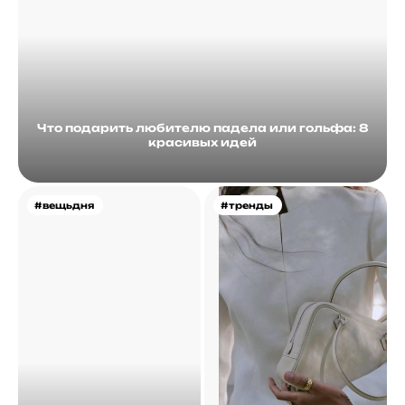
Что подарить любителю падела или гольфа: 8
красивых идей
#вещьдня
#тренды