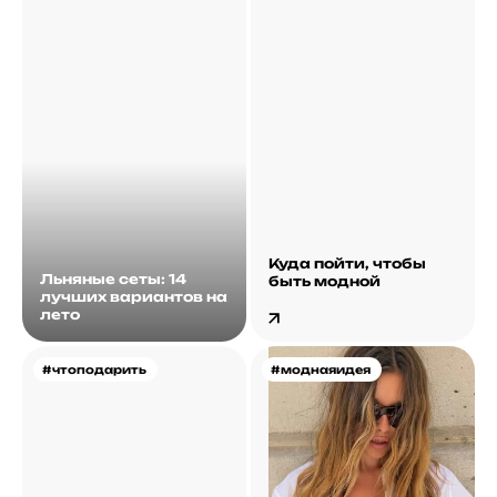
Куда пойти, чтобы
Льняные сеты: 14
быть модной
лучших вариантов на
лето
#чтоподарить
#моднаяидея