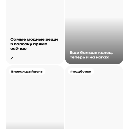
Самые модные вещи
в полоску прямо
сейчас
Еще больше колец.
Теперь и на ногах!
#накаждыйдень
#подборка