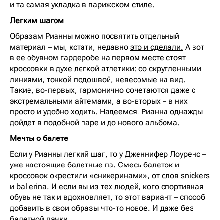
и та самая укладка в парижском стиле.
Легким шагом
Образам Рианны можно посвятить отдельный
материал – мы, кстати, недавно
это и сделали.
А вот
в ее обувном гардеробе на первом месте стоят
кроссовки в духе легкой атлетики: со скругленными
линиями, тонкой подошвой, невесомые на вид.
Такие, во-первых, гармонично сочетаются даже с
экстремальными айтемами, а во-вторых – в них
просто и удобно ходить. Надеемся, Рианна однажды
дойдет в подобной паре и до нового альбома.
Мечты о балете
Если у Рианны легкий шаг, то у Дженнифер Лоуренс –
уже настоящие балетные па. Смесь балеток и
кроссовок окрестили «сникеринами», от слов snickers
и ballerina. И если вы из тех людей, кого спортивная
обувь не так и вдохновляет, то этот вариант – способ
добавить в свои образы что-то новое. И даже без
балетной пачки.