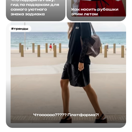
гид по подаркам для
самого уютного
Как носить рубашки
знака зодиака
этим летом
#тренды
Чтоооооо????? Платформа?!