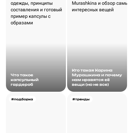
Кто такая Карина
Что такое
Мурашкина и почему
капсульный
нам нравятся её
гардероб
вещи (но не все)
#подборка
#тренды