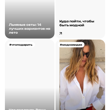
Куда пойти, чтобы
Льняные сеты: 14
быть модной
лучших вариантов на
лето
#чтоподарить
#моднаяидея
Что подарить Раку: