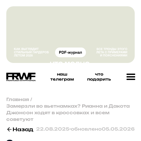
наш
что
телеграм
подарить
Главная
/
Замерзли во вьетнамках? Рианна и Дакота
Джонсон ходят в кроссовках и всем
советуют
Назад
22.08.2025
•
обновлено
05.05.2026