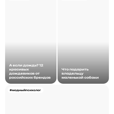
А если дождь? 12
красивых
Что подарить
дождевиков от
владельцу
российских брендов
маленькой собаки
#модныйпсихолог