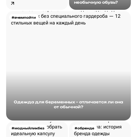
необычную обувь?
#вчемпойти
Одежда для беременных – отличается ли она
от обычной?
#модныйликбез
#обренде