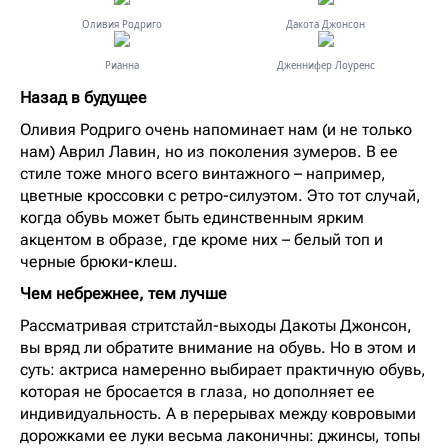
Оливия Родриго
Дакота Джонсон
Рианна
Дженнифер Лоуренс
Назад в будущее
Оливия Родриго очень напоминает нам (и не только
нам) Аврил Лавин, но из поколения зумеров. В ее
стиле тоже много всего винтажного – например,
цветные кроссовки с ретро-силуэтом. Это тот случай,
когда обувь может быть единственным ярким
акцентом в образе, где кроме них – белый топ и
черные брюки-клеш.
Чем небрежнее, тем лучше
Рассматривая стритстайл-выходы Дакоты Джонсон,
вы вряд ли обратите внимание на обувь. Но в этом и
суть: актриса намеренно выбирает практичную обувь,
которая не бросается в глаза, но дополняет ее
индивидуальность. А в перерывах между ковровыми
дорожками ее луки весьма лаконичны: джинсы, топы