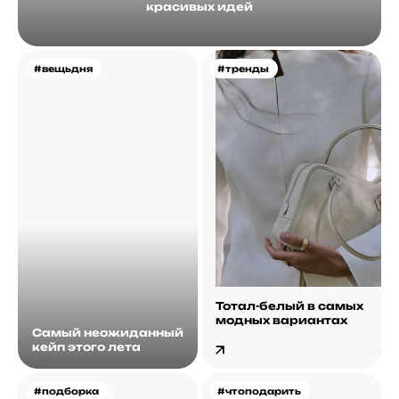
красивых идей
#вещьдня
#тренды
Тотал-белый в самых
модных вариантах
Самый неожиданный
кейп этого лета
#подборка
#чтоподарить