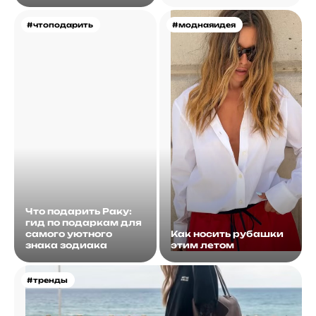
#чтоподарить
#моднаяидея
Что подарить Раку:
гид по подаркам для
самого уютного
Как носить рубашки
знака зодиака
этим летом
#тренды