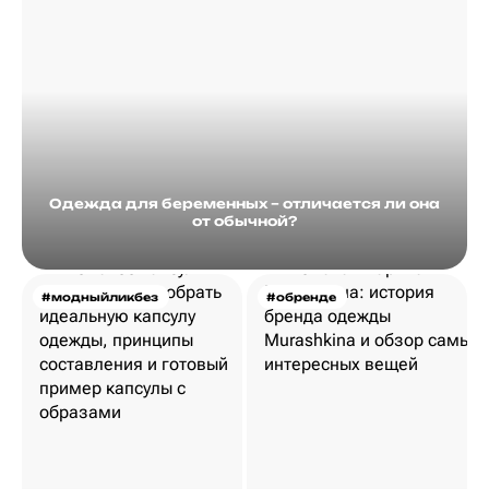
Одежда для беременных – отличается ли она
от обычной?
#модныйликбез
#обренде