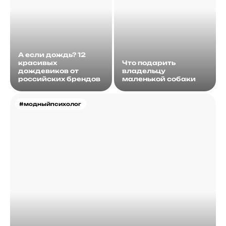
А если дождь? 12
красивых
Что подарить
дождевиков от
владельцу
российских брендов
маленькой собаки
#модныйпсихолог