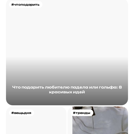
#чтоподарить
Что подарить любителю падела или гольфа: 8
красивых идей
#вещьдня
#тренды