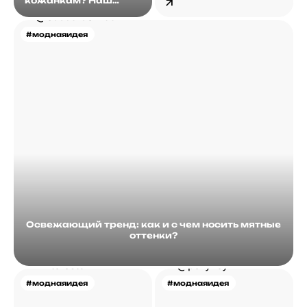
кожанкам? Наш
ответ – кепи
#моднаяидея
Освежающий тренд: как и с чем носить мятные
оттенки?
#моднаяидея
#моднаяидея