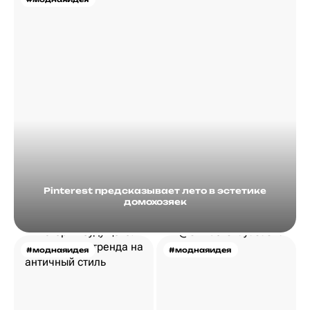
Pinterest предсказывает лето в эстетике
домохозяек
#моднаяидея
#моднаяидея