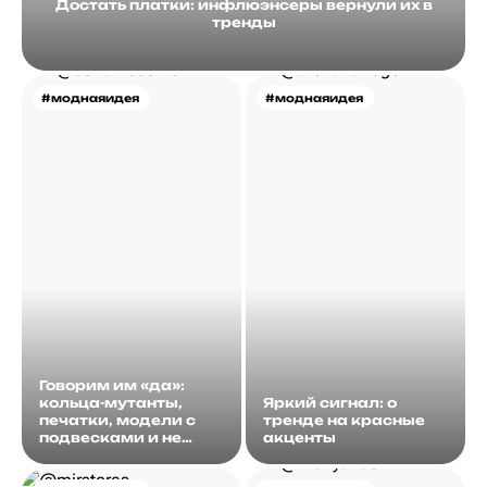
Достать платки: инфлюэнсеры вернули их в
тренды
#моднаяидея
#моднаяидея
Говорим им «да»:
кольца-мутанты,
Яркий сигнал: о
печатки, модели с
тренде на красные
подвесками и не
акценты
только