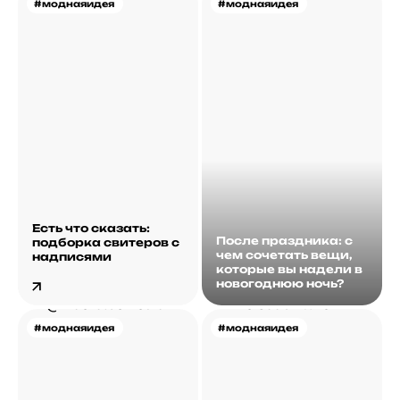
#моднаяидея
#моднаяидея
Есть что сказать:
После праздника: с
подборка свитеров с
чем сочетать вещи,
надписями
которые вы надели в
новогоднюю ночь?
#моднаяидея
#моднаяидея