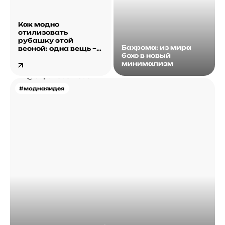
Как модно
стилизовать
рубашку этой
Бахрома: из мира
весной: одна вещь –
бохо в новый
десятки образов
минимализм
#моднаяидея