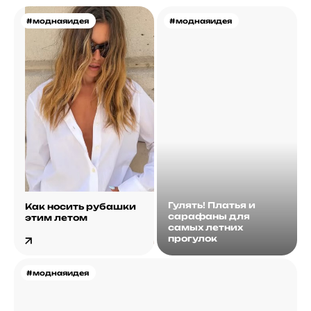
#моднаяидея
#моднаяидея
Гулять! Платья и
Как носить рубашки
сарафаны для
этим летом
самых летних
прогулок
#моднаяидея