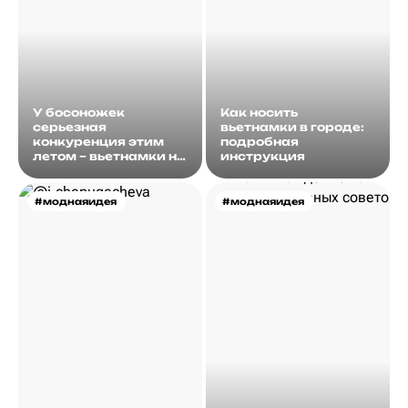
У босоножек
Как носить
серьезная
вьетнамки в городе:
конкуренция этим
подробная
летом – вьетнамки на
инструкция
каблуке покорили
всех!
#моднаяидея
#моднаяидея