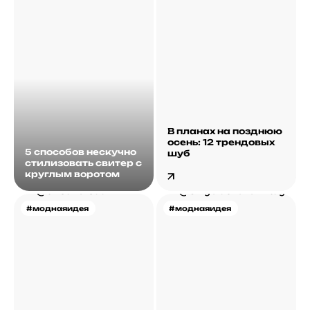
В планах на позднюю
осень: 12 трендовых
5 способов нескучно
шуб
стилизовать свитер с
круглым воротом
#моднаяидея
#моднаяидея