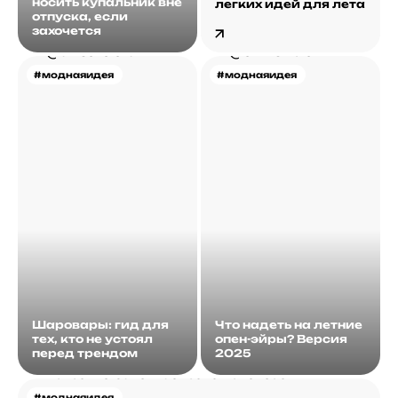
носить купальник вне
легких идей для лета
отпуска, если
захочется
#моднаяидея
#моднаяидея
Шаровары: гид для
Что надеть на летние
тех, кто не устоял
опен-эйры? Версия
перед трендом
2025
#моднаяидея