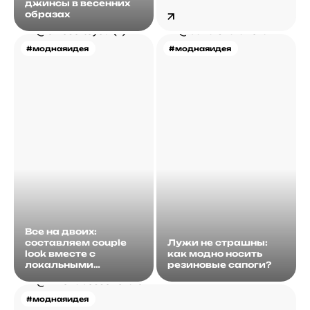
джинсы в весенних
образах
#моднаяидея
#моднаяидея
Все на двоих:
составляем couple
Лужи не страшны:
look вместе с
как модно носить
локальными
резиновые сапоги?
брендами
#моднаяидея