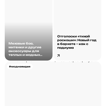
Отголоски «тихой
роскоши»: Новый год
Меховые боа,
в бархате – как с
митенки и другие
подиума
аксессуары для
теплых и модных
образов
#моднаяидея