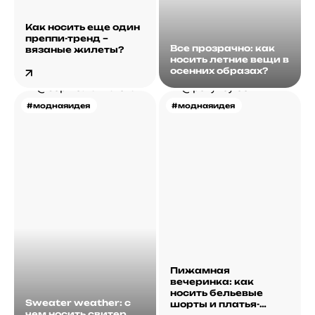
Как носить еще один
преппи-тренд –
Все прозрачно: как
вязаные жилеты?
носить летниe вещи в
осенних образах?
#моднаяидея
#моднаяидея
Пижамная
вечеринка: как
носить бельевые
Sweater weather: с
шорты и платья-
чем носить свитер