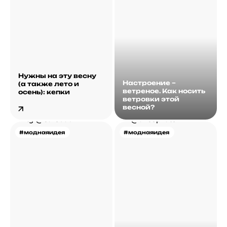
Нужны на эту весну
Настроение –
(а также лето и
ветреное. Как носить
осень): кепки
ветровки этой
весной?
#моднаяидея
#моднаяидея