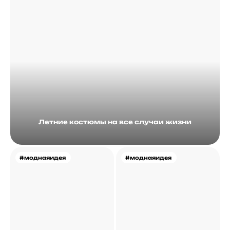
Летние костюмы на все случаи жизни
#моднаяидея
#моднаяидея