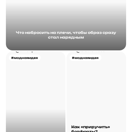
Что набросить на плечи, чтобы образ сразу
стал нарядным
#моднаяидея
#моднаяидея
Как «приручить»
ботфорты?