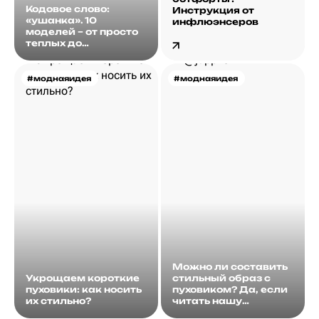
Кодовое слово:
Инструкция от
«ушанка». 10
инфлюэнсеров
моделей – от просто
теплых до
роскошных
#моднаяидея
#моднаяидея
Можно ли составить
Укрощаем короткие
стильный образ с
пуховики: как носить
пуховиком? Да, если
их стильно?
читать нашу
подборку