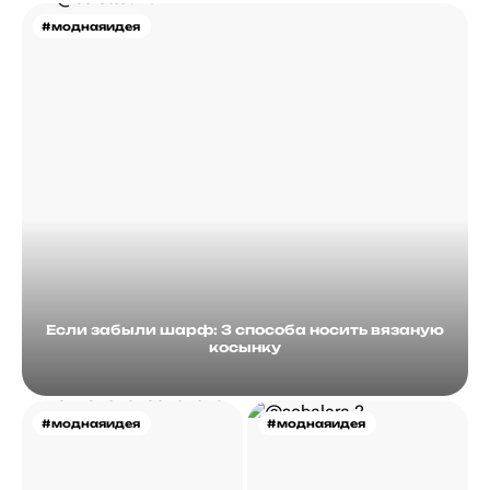
#моднаяидея
Если забыли шарф: 3 способа носить вязаную
косынку
#моднаяидея
#моднаяидея