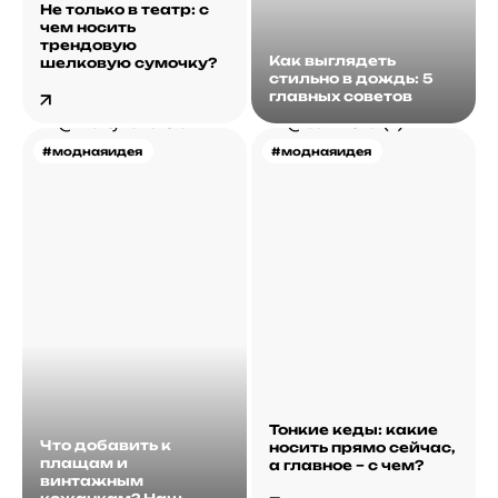
Не только в театр: с
чем носить
трендовую
Как выглядеть
шелковую сумочку?
стильно в дождь: 5
главных советов
#моднаяидея
#моднаяидея
Тонкие кеды: какие
Что добавить к
носить прямо сейчас,
плащам и
а главное – с чем?
винтажным