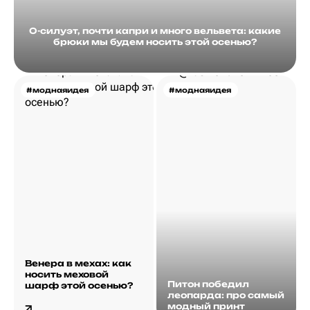
О-силуэт, почти капри и много вельвета: какие
брюки мы будем носить этой осенью?
#моднаяидея
#моднаяидея
Венера в мехах: как
носить меховой
Питон победил
шарф этой осенью?
леопарда: про самый
модный принт