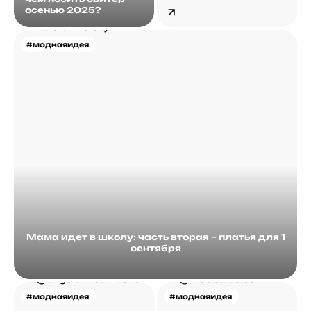
ночнушки с
осенью 2025?
тренчами?
#моднаяидея
Мама идет в школу: часть вторая – платья для 1
сентября
#моднаяидея
#моднаяидея