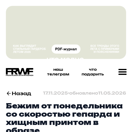
наш
что
телеграм
подарить
Назад
17.11.2025
•
обновлено
11.05.2026
Бежим от понедельника
со скоростью гепарда и
хищным принтом в
образе