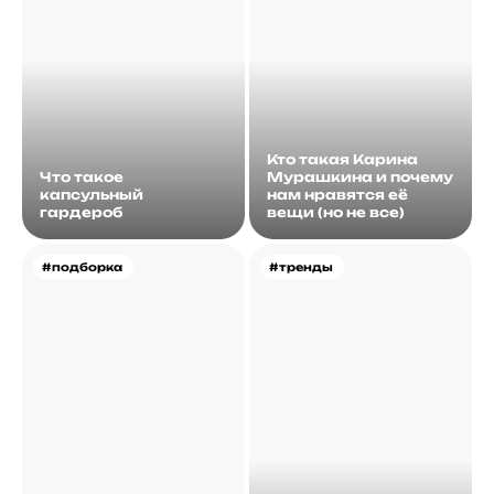
Кто такая Карина
Что такое
Мурашкина и почему
капсульный
нам нравятся её
гардероб
вещи (но не все)
#подборка
#тренды