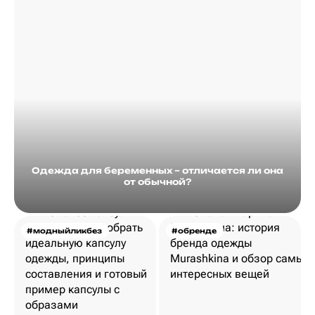
Одежда для беременных – отличается ли она
от обычной?
#модныйликбез
#обренде