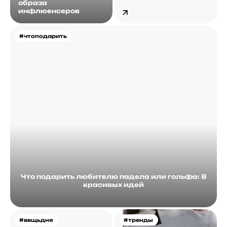
образа
инфлюенсеров
#чтоподарить
Что подарить любителю падела или гольфа: 8
красивых идей
#вещьдня
#тренды