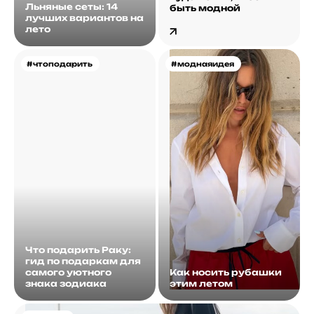
Льняные сеты: 14
быть модной
лучших вариантов на
лето
#чтоподарить
#моднаяидея
Что подарить Раку:
гид по подаркам для
самого уютного
Как носить рубашки
знака зодиака
этим летом