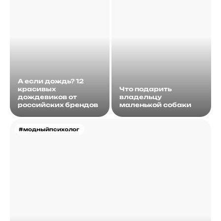
А если дождь? 12
красивых
Что подарить
дождевиков от
владельцу
российских брендов
маленькой собаки
#модныйпсихолог