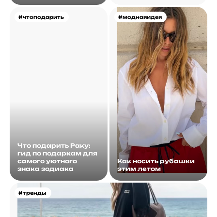
#чтоподарить
#моднаяидея
Что подарить Раку:
гид по подаркам для
самого уютного
Как носить рубашки
знака зодиака
этим летом
#тренды