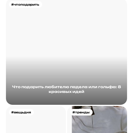
#чтоподарить
Что подарить любителю падела или гольфа: 8
красивых идей
#вещьдня
#тренды