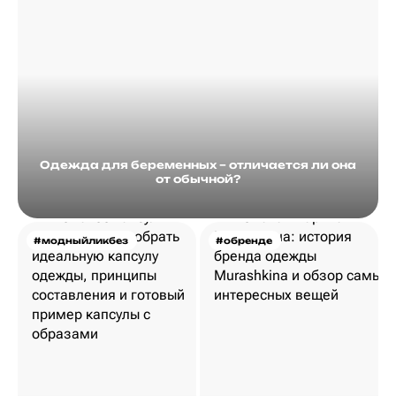
Одежда для беременных – отличается ли она
от обычной?
#модныйликбез
#обренде