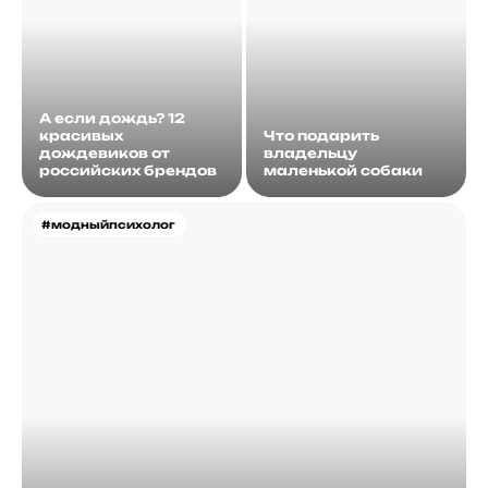
А если дождь? 12
красивых
Что подарить
дождевиков от
владельцу
российских брендов
маленькой собаки
#модныйпсихолог