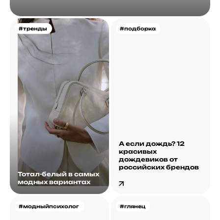
#тренды
#подборка
А если дождь? 12
красивых
дождевиков от
российских брендов
Тотал-белый в самых
модных вариантах
#модныйпсихолог
#глянец