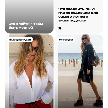
Что подарить Раку:
гид по подаркам для
самого уютного
знака зодиака
Куда пойти, чтобы
быть модной
#моднаяидея
#тренды