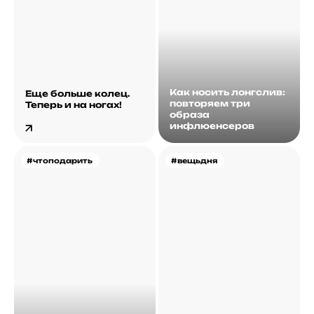
Как носить лонгслив:
Еще больше колец.
повторяем три
Теперь и на ногах!
образа
инфлюенсеров
#чтоподарить
#вещьдня