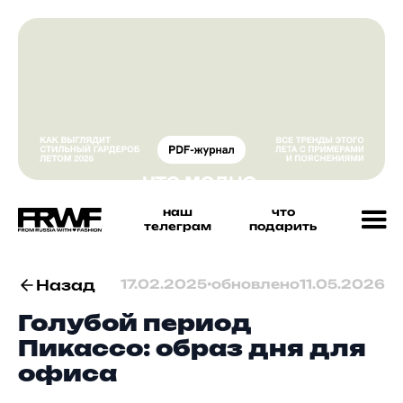
наш
что
телеграм
подарить
Назад
17.02.2025
•
обновлено
11.05.2026
Голубой период
Пикассо: образ дня для
офиса