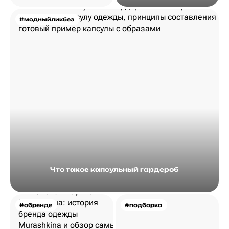
#модныйликбез
Что такое капсульный гардероб
#обренде
#подборка