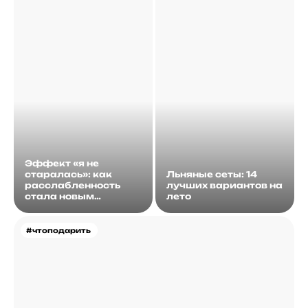
Эффект «я не
старалась»: как
Льняные сеты: 14
расслабленность
лучших вариантов на
стала новым
лето
идеалом
#чтоподарить