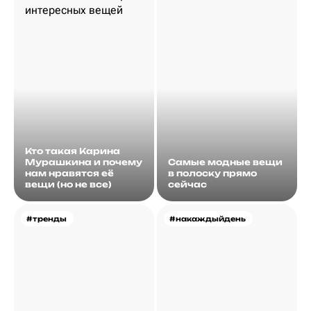
Кто такая Карина
Мурашкина и почему
Самые модные вещи
нам нравятся её
в полоску прямо
вещи (но не все)
сейчас
#тренды
#накаждыйдень