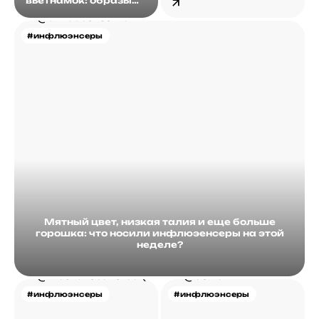
вьетнамок: образы
недели от
инфлюэнсеров на
инфлюэнсеров
этой неделе
#инфлюэнсеры
Мятный цвет, низкая талия и еще больше
горошка: что носили инфлюэенсеры на этой
неделе?
#инфлюэнсеры
#инфлюэнсеры