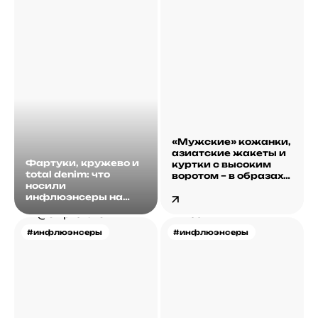
«Мужские» кожанки,
азиатские жакеты и
Фартуки, кружево и
куртки с высоким
total denim: что
воротом – в образах
носили
инфлюэнсеров
инфлюэнсеры на
этой неделе?
#инфлюэнсеры
#инфлюэнсеры