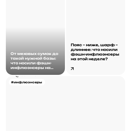
Пояс – ниже, шарф –
длиннее: что носили
От меховых сумок до
фэшн-инфлюэнсеры
такой нужной базы:
на этой неделе?
что носили фэшн-
инфлюэнсеры на
этой неделе?
#инфлюэнсеры