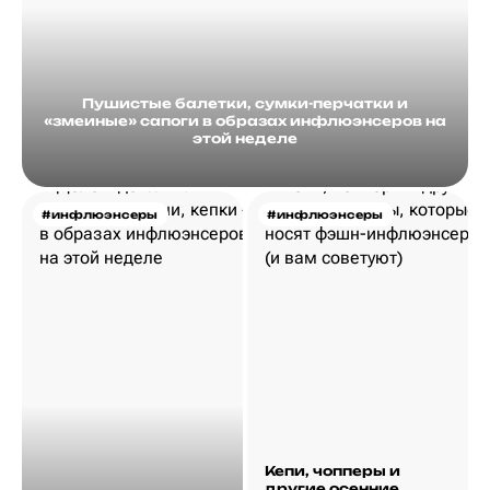
Пушистые балетки, сумки-перчатки и
«змеиные» сапоги в образах инфлюэнсеров на
этой неделе
#инфлюэнсеры
#инфлюэнсеры
Кепи, чопперы и
другие осенние