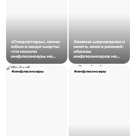
«Гладиаторы», мини-
Замена шароварам и
юбки и миди-шорты:
много, много ремней:
что носили
образы
инфлюэнсеры на
инфлюэнсеров на
этой неделе?
этой неделе
#инфлюэнсеры
#инфлюэнсеры