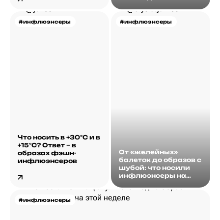
#инфлюэнсеры
#инфлюэнсеры
Что носить в +30°С и в
+15°С? Ответ – в
От «желейных»
образах фэшн-
балеток до образов с
инфлюэнсеров
шубой: что носили
инфлюэнсеры на
этой неделе?
#инфлюэнсеры