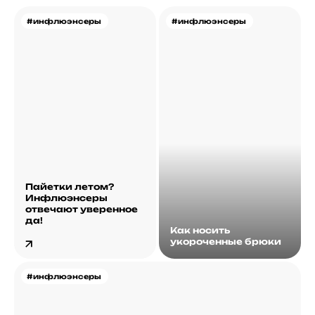
#инфлюэнсеры
#инфлюэнсеры
Пайетки летом?
Инфлюэнсеры
отвечают уверенное
да!
Как носить
укороченные брюки
#инфлюэнсеры