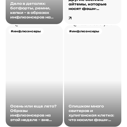
Дело в деталях:
айтемы, которые
ботфорты, ремни,
носят фэшн-
кепки – в образах
инфлюэнсеры (и вам
инфлюэнсеров на
советуют)
этой неделе
#инфлюэнсеры
#инфлюэнсеры
Осень или еще лето?
Слишком много
Образы
свитеров и
инфлюэнсеров на
хулиганская клетка:
этой неделе – вне
что носили фэшн-
сезонов
инфлюэнсеры на