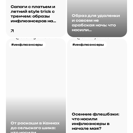
Сапоги с платьем и
летний style trick с
Образ для удаленки
тренчем: образы
и совсем не
инфлюэнсеров на
арабская ночь: что
этой неделе
носили
инфлюэнсеры на
этой неделе?
#инфлюэнсеры
#инфлюэнсеры
Осенние флешбэки:
что носили
От роскоши в Каннах
инфлюэнсеры в
до сельского шика:
начале мая?
что носили