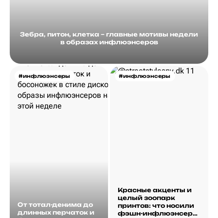
Зебра, питон, клетка – главные мотивы недели
в образах инфлюэнсеров
#инфлюэнсеры
#инфлюэнсеры
Красные акценты и
целый зоопарк
От тотал-денима до
принтов: что носили
длинных перчаток и
фэшн-инфлюэнсеры