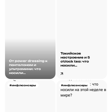
Токийское
настроение и 5
От power dressing к
o’clock tea: что
панталонам и
носили
ультрамини: что
инфлюэнсеры на
носили
этой неделе?
инфлюэнсеры на
этой неделе?
#инфлюэнсеры
#инфлюэнсеры