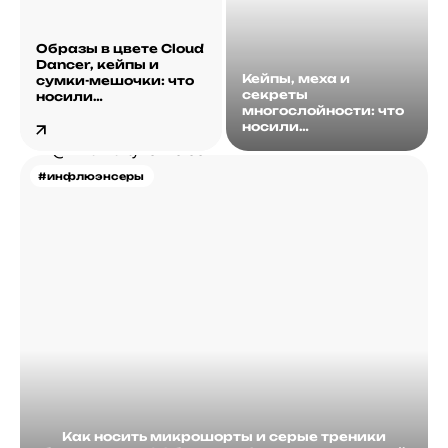
Образы в цвете Cloud
Dancer, кейпы и
Кейпы, меха и
сумки-мешочки: что
секреты
носили
многослойности: что
инфлюэнсеры на
носили
этой неделе?
инфлюэнсеры на
этой неделе?
#инфлюэнсеры
Как носить микрошорты и серые треники