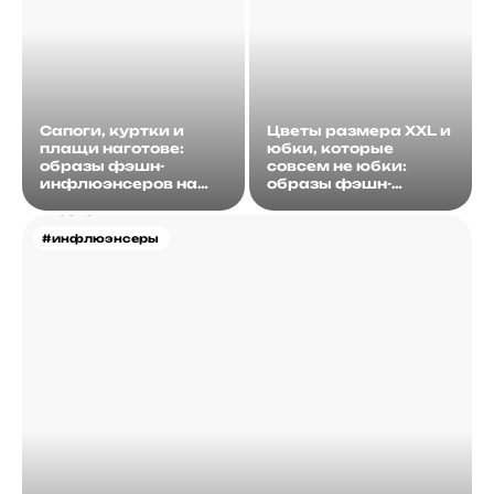
Сапоги, куртки и
Цветы размера XXL и
плащи наготове:
юбки, которые
образы фэшн-
совсем не юбки:
инфлюэнсеров на
образы фэшн-
этой неделе
инфлюэнсеров на
этой неделе
#инфлюэнсеры