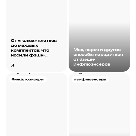
От «голых» платьев
до меховых
Мех, перья и другие
комплектов: что
способы нарядиться
носили фэшн-
от фэшн-
инфлюэнсеры на
инфлюэнсеров
этой неделе
#инфлюэнсеры
#инфлюэнсеры