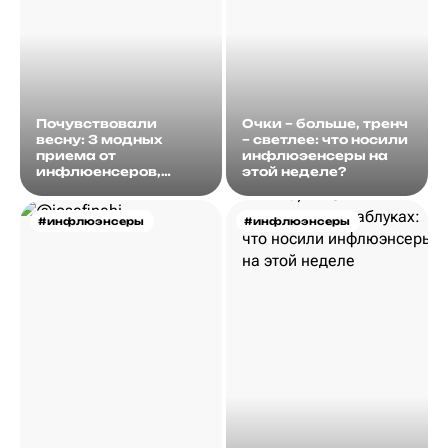
Почувствовали
Очки – больше, тренч
весну: 3 модных
– светлее: что носили
приема от
инфлюэенсеры на
инфлюенсеров,
этой неделе?
которые можно
использовать уже
сейчас
#инфлюэнсеры
#инфлюэнсеры