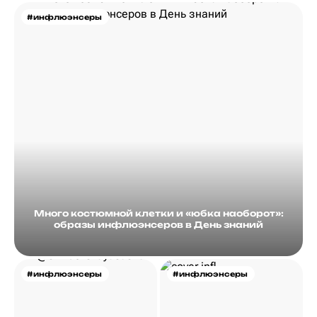
этой неделе?
#инфлюэнсеры
Много костюмной клетки и «юбка наоборот»:
образы инфлюэнсеров в День знаний
#инфлюэнсеры
#инфлюэнсеры