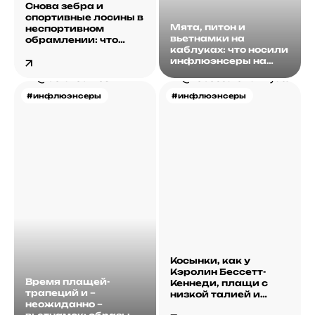
Снова зебра и
спортивные лосины в
Мята, питон и
неспортивном
вьетнамки на
обрамлении: что
каблуках: что носили
носили
инфлюэнсеры на
инфлюэнсеры на
этой неделе
этой неделе?
#инфлюэнсеры
#инфлюэнсеры
Косынки, как у
Кэролин Бессетт-
Время плащей-
Кеннеди, плащи с
трапеций и –
низкой талией и
неожиданно –
другие находки