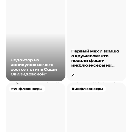
Первый мех и замша
с кружевом: что
Редактор на
носили фэшн-
каникулах: из чего
инфлюэнсеры на
состоит стиль Саши
этой неделе?
Свиридовской?
#инфлюэнсеры
#инфлюэнсеры