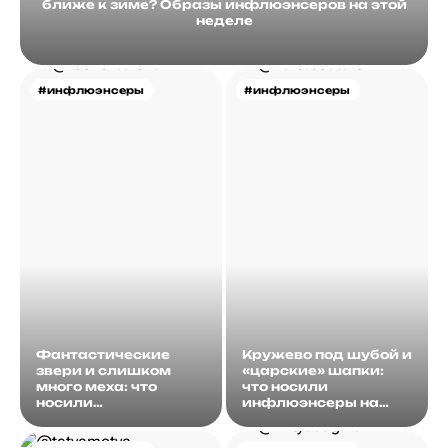
ближе к зиме? Образы инфлюэнсеров на этой
неделе
#инфлюэнсеры
#инфлюэнсеры
Фантастические
Кружево под шубой и
звери и слишком
«царские» шапки:
много меха: что
что носили
носили
инфлюэнсеры на
инфлюэнсеры на
этой неделе?
этой неделе?