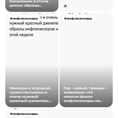
босоножек в стиле
на этой неделе?
диско: образы
инфлюэнсеров на
этой неделе
#инфлюэнсеры
#инфлюэнсеры
Накидки с опушкой,
Год – новый, тренды –
сумки-пыльники и
знакомые: что
очень нужный
носили фэшн-
красный джемпер:
инфлюэнсеры на
образы
этой неделе?
инфлюэнсеров на
этой неделе
#инфлюэнсеры