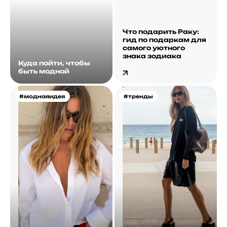
Что подарить Раку:
гид по подаркам для
самого уютного
знака зодиака
Куда пойти, чтобы
быть модной
#моднаяидея
#тренды