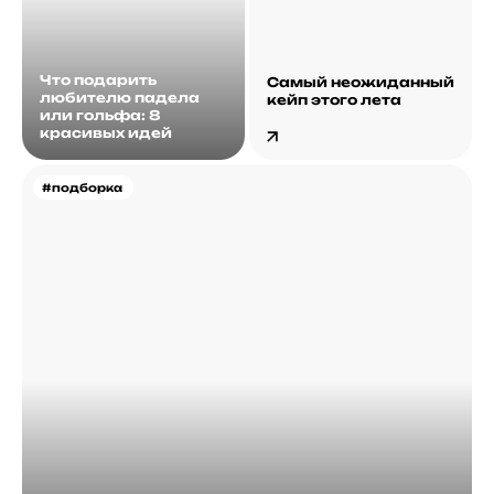
Что подарить
Самый неожиданный
любителю падела
кейп этого лета
или гольфа: 8
красивых идей
#подборка