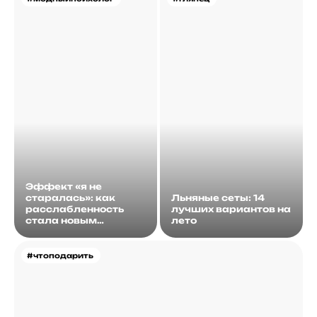
Эффект «я не
старалась»: как
Льняные сеты: 14
расслабленность
лучших вариантов на
стала новым
лето
идеалом
#чтоподарить