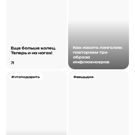
Как носить лонгслив:
Еще больше колец.
повторяем три
Теперь и на ногах!
образа
инфлюенсеров
#чтоподарить
#вещьдня