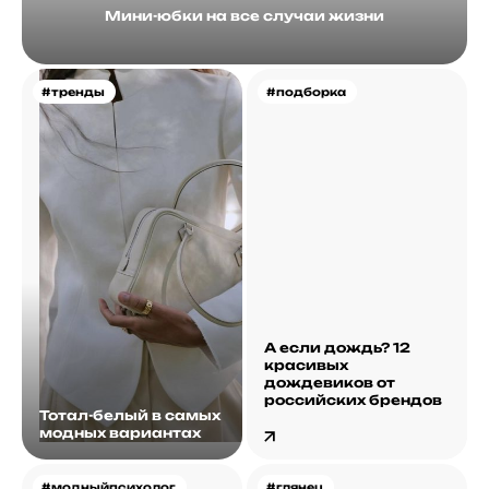
Мини-юбки на все случаи жизни
#тренды
#подборка
А если дождь? 12
красивых
дождевиков от
российских брендов
Тотал-белый в самых
модных вариантах
#модныйпсихолог
#глянец