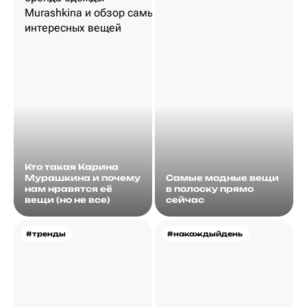
Кто такая Карина
Мурашкина и почему
Самые модные вещи
нам нравятся её
в полоску прямо
вещи (но не все)
сейчас
#тренды
#накаждыйдень