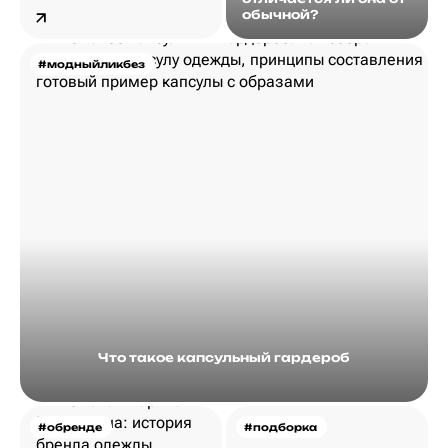
обычной?
#модныйликбез
Что такое капсульный гардероб
#обренде
#подборка