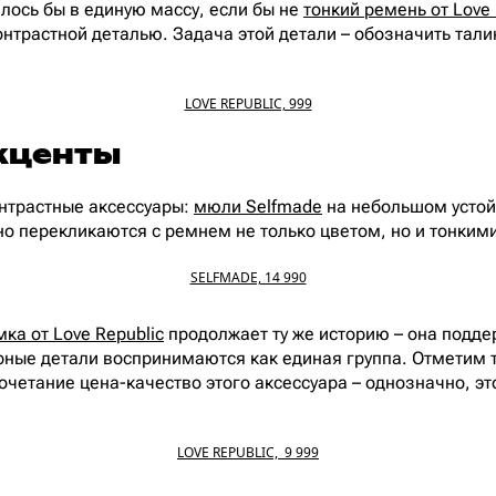
илось бы в единую массу, если бы не
тонкий ремень от Love 
онтрастной деталью. Задача этой детали – обозначить тали
LOVE REPUBLIC, 999
кценты
нтрастные аксессуары:
мюли Selfmade
на небольшом устой
но перекликаются с ремнем не только цветом, но и тонким
SELFMADE, 14 990
ка от Love Republic
продолжает ту же историю – она подде
ерные детали воспринимаются как единая группа. Отметим 
очетание цена-качество этого аксессуара – однозначно, эт
LOVE REPUBLIC, 9 999