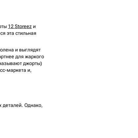
орты
12 Storeez
и
ся эта стильная
колена и выглядят
ортнее для жаркого
 называют джорты)
сс-маркета и,
х деталей. Однако,