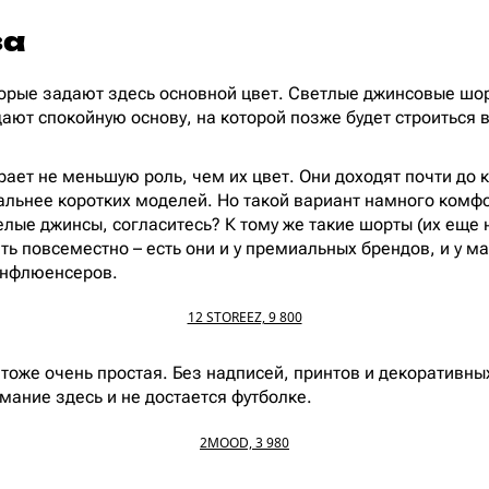
за
торые задают здесь основной цвет. Светлые джинсовые ш
ают спокойную основу, на которой позже будет строиться в
рает не меньшую роль, чем их цвет. Они доходят почти до 
альнее коротких моделей. Но такой вариант намного комф
елые джинсы, согласитесь? К тому же такие шорты (их еще
ь повсеместно – есть они и у премиальных брендов, и у ма
инфлюенсеров.
12 STOREEZ, 9 800
тоже очень простая. Без надписей, принтов и декоративны
мание здесь и не достается футболке.
2MOOD, 3 980