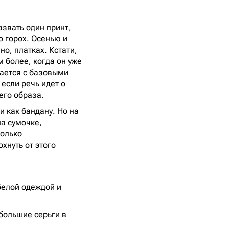
азвать один принт,
о горох. Осенью и
но, платках. Кстати,
м более, когда он уже
тается с базовыми
если речь идет о
его образа.
 как бандану. Но на
а сумочке,
Только
хнуть от этого
белой одеждой и
большие серьги в