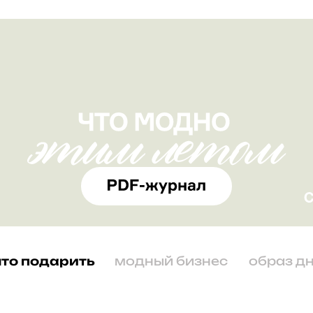
что подарить
модный бизнес
образ д