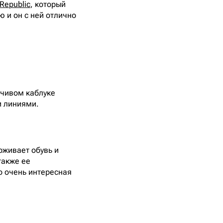
Republic
, который
ю и он с ней отлично
чивом каблуке
и линиями.
рживает обувь и
также ее
о очень интересная