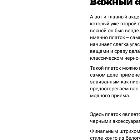
Важный а
А вот и главный акце
который уже второй 
весной он был везде:
именно платок – самы
начинает слегка угас
вещами и сразу дела
классическом черно-
Такой платок можно 
самом деле применен
завязанным как пион
предостерегаем вас 
модного приема.
Здесь платок являет
черными аксессуарам
Финальным штрихом
стиле конго из бело