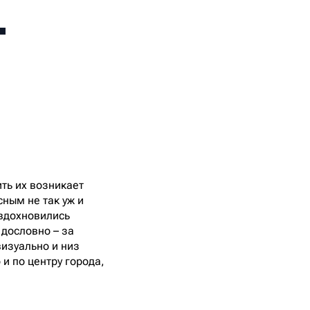
-
ть их возникает
ным не так уж и
 вдохновились
 дословно – за
изуально и низ
 и по центру города,