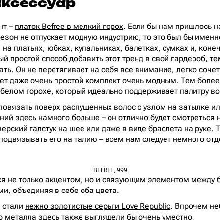
ксессуар
нт –
платок Befree в мелкий горох
. Если бы нам пришлось н
сезон не отпускает модную индустрию, то это был бы именн
 на платьях, юбках, купальниках, балетках, сумках и, конеч
й простой способ добавить этот тренд в свой гардероб, те
ать. Он не перетягивает на себя все внимание, легко соче
ет даже очень простой комплект очень модным. Тем более 
белом горохе, который идеально поддерживает палитру вс
повязать поверх распущенных волос с узлом на затылке или
ий здесь намного больше – он отлично будет смотреться н
ерский галстук на шее или даже в виде браслета на руке. 
подвязывать его на талию – всем нам следует немного отдо
BEFREE, 999
ся не только акцентом, но и связующим элементом между 
и, объединяя в себе оба цвета.
 стали
нежно золотистые серьги Love Republic
. Впрочем не
го металла здесь также выглядели бы очень уместно.