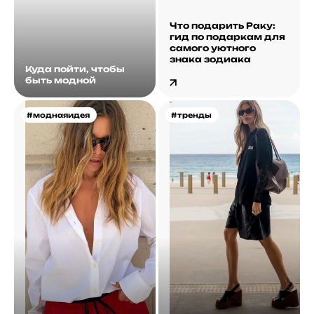
Что подарить Раку:
гид по подаркам для
самого уютного
знака зодиака
Куда пойти, чтобы
быть модной
#моднаяидея
#тренды