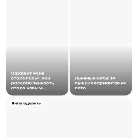
Эффект «я не
старалась»: как
Льняные сеты: 14
расслабленность
лучших вариантов на
стала новым
лето
идеалом
#чтоподарить