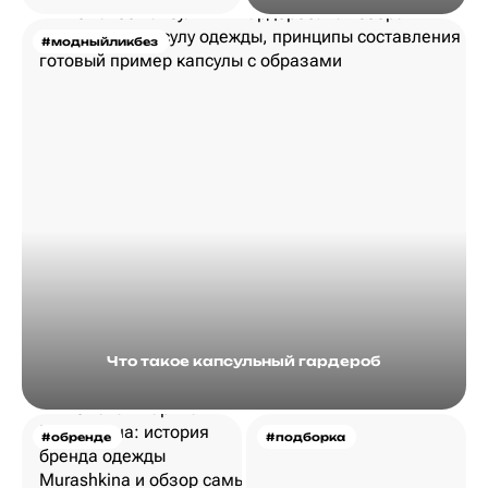
#модныйликбез
Что такое капсульный гардероб
#обренде
#подборка