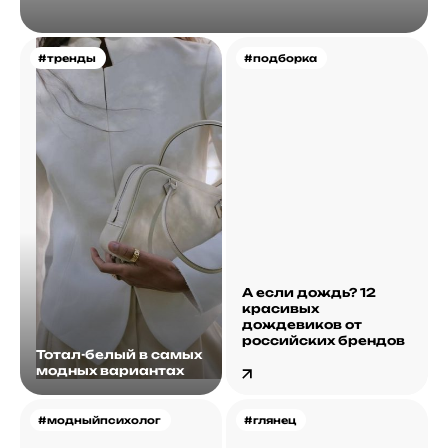
#тренды
#подборка
А если дождь? 12
красивых
дождевиков от
российских брендов
Тотал-белый в самых
модных вариантах
#модныйпсихолог
#глянец