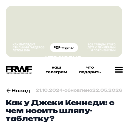
наш
что
телеграм
подарить
Назад
21.10.2024
•
обновлено
22.05.2026
Как у Джеки Кеннеди: с
чем носить шляпу-
таблетку?