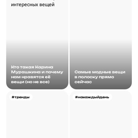
Кто такая Карина
Мурашкина и почему
Самые модные вещи
нам нравятся её
в полоску прямо
вещи (но не все)
сейчас
#тренды
#накаждыйдень