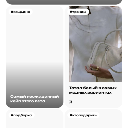
#вещьдня
#тренды
Тотал-белый в самых
модных вариантах
Самый неожиданный
кейп этого лета
#подборка
#чтоподарить