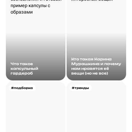
Кто такая Карина
Что такое
Мурашкина и почему
капсульный
нам нравятся её
гардероб
вещи (но не все)
#подборка
#тренды