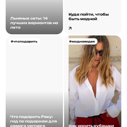
Куда пойти, чтобы
Льняные сеты: 14
быть модной
лучших вариантов на
лето
#чтоподарить
#моднаяидея
Что подарить Раку:
гид по подаркам для
самого уютного
Как носить рубашки