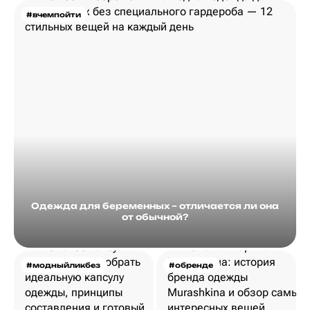
#вчемпойти
Одежда для беременных – отличается ли она
от обычной?
#модныйликбез
#обренде