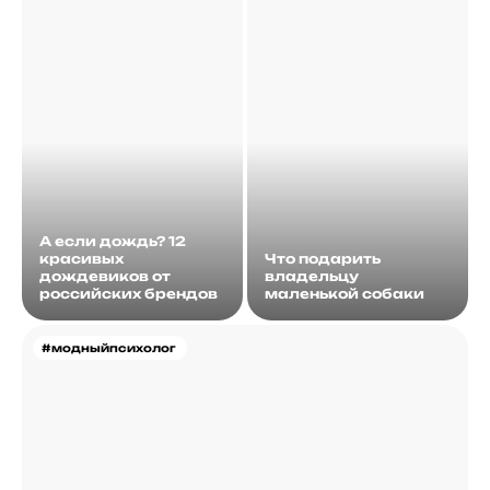
А если дождь? 12
красивых
Что подарить
дождевиков от
владельцу
российских брендов
маленькой собаки
#модныйпсихолог