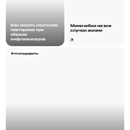
Как носить лонгслив:
Мини-юбки на все
повторяем три
случаи жизни
образа
инфлюенсеров
#чтоподарить