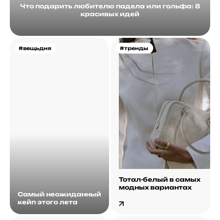
Что подарить любителю падела или гольфа: 8
красивых идей
#вещьдня
#тренды
Тотал-белый в самых
модных вариантах
Самый неожиданный
кейп этого лета