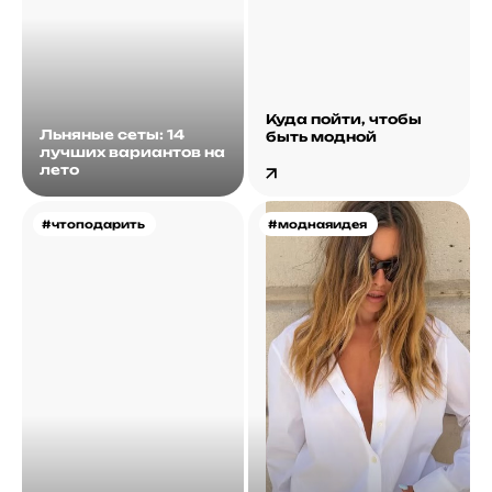
Куда пойти, чтобы
Льняные сеты: 14
быть модной
лучших вариантов на
лето
#чтоподарить
#моднаяидея