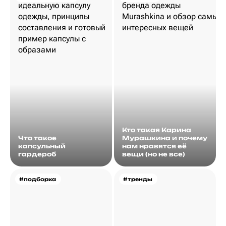
Кто такая Карина
Что такое
Мурашкина и почему
капсульный
нам нравятся её
гардероб
вещи (но не все)
#подборка
#тренды