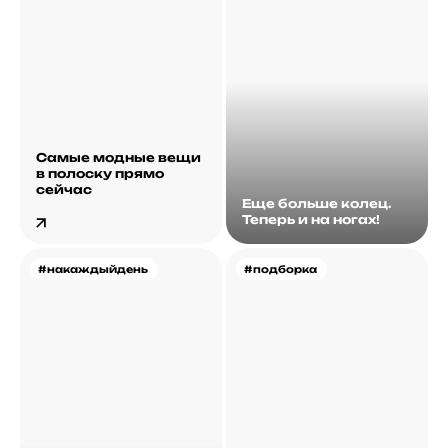
Самые модные вещи
в полоску прямо
сейчас
Еще больше колец.
Теперь и на ногах!
#накаждыйдень
#подборка