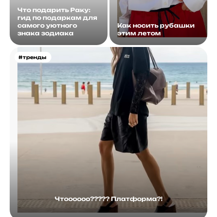
Что подарить Раку:
гид по подаркам для
самого уютного
Как носить рубашки
знака зодиака
этим летом
#тренды
Чтоооооо????? Платформа?!