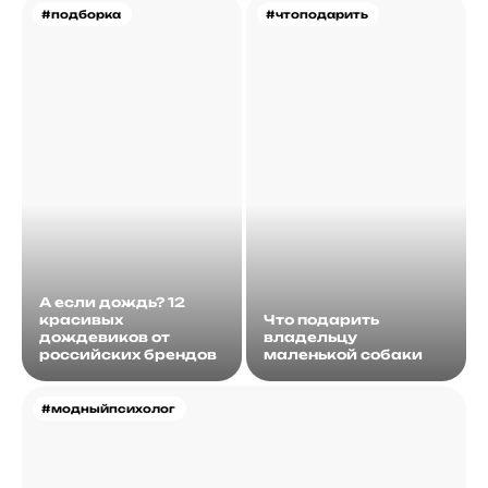
#подборка
#чтоподарить
А если дождь? 12
красивых
Что подарить
дождевиков от
владельцу
российских брендов
маленькой собаки
#модныйпсихолог