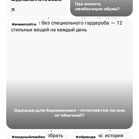
Где искать
необычную обувь?
#вчемпойти
Одежда для беременных – отличается ли она
от обычной?
#модныйликбез
#обренде