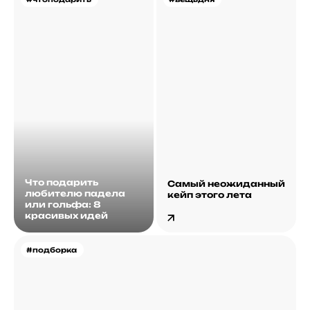
Что подарить
Самый неожиданный
любителю падела
кейп этого лета
или гольфа: 8
красивых идей
#подборка