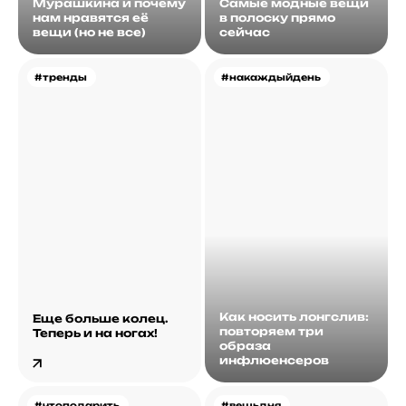
Мурашкина и почему
Самые модные вещи
нам нравятся её
в полоску прямо
вещи (но не все)
сейчас
#тренды
#накаждыйдень
Как носить лонгслив:
Еще больше колец.
повторяем три
Теперь и на ногах!
образа
инфлюенсеров
#чтоподарить
#вещьдня