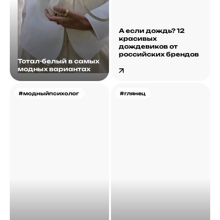
А если дождь? 12
красивых
дождевиков от
российских брендов
Тотал-белый в самых
модных вариантах
#модныйпсихолог
#глянец