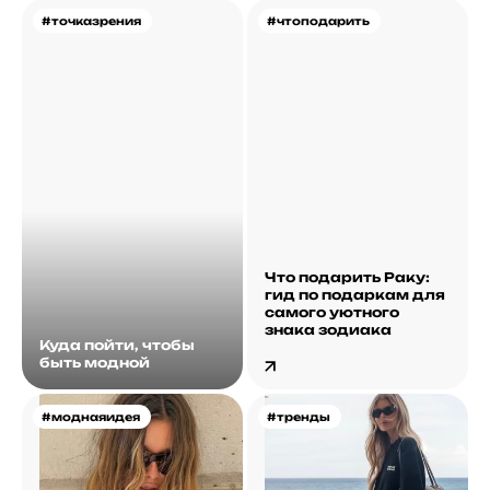
#точказрения
#чтоподарить
Что подарить Раку:
гид по подаркам для
самого уютного
знака зодиака
Куда пойти, чтобы
быть модной
#моднаяидея
#тренды