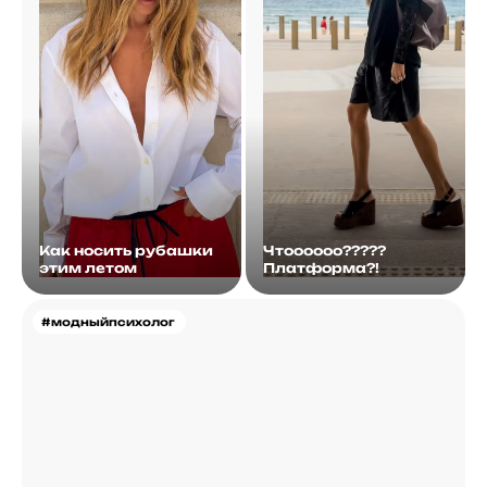
Как носить рубашки
Чтоооооо?????
этим летом
Платформа?!
#модныйпсихолог