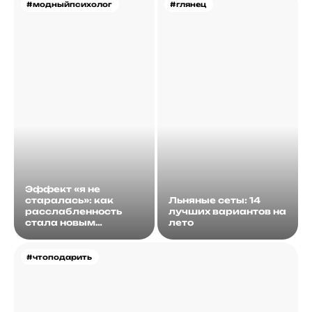
#модныйпсихолог
#глянец
Эффект «я не
старалась»: как
Льняные сеты: 14
расслабленность
лучших вариантов на
стала новым
лето
идеалом
#чтоподарить