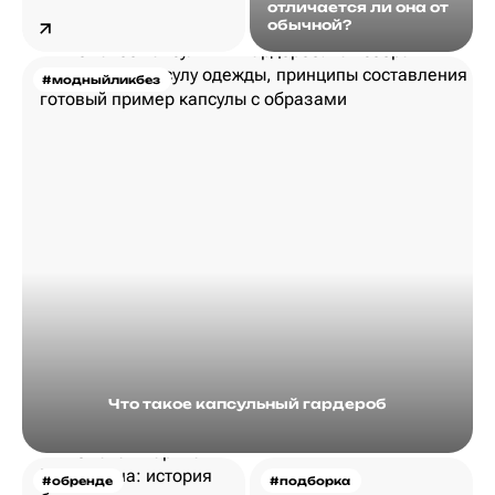
отличается ли она от
обычной?
#модныйликбез
Что такое капсульный гардероб
#обренде
#подборка