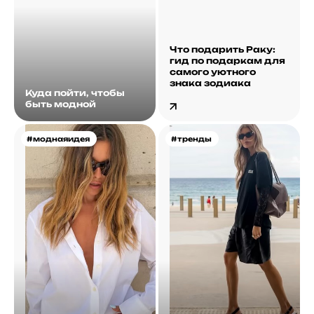
Что подарить Раку:
гид по подаркам для
самого уютного
знака зодиака
Куда пойти, чтобы
быть модной
#моднаяидея
#тренды