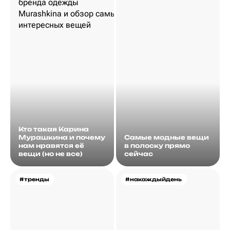
Кто такая Карина
Мурашкина и почему
Самые модные вещи
нам нравятся её
в полоску прямо
вещи (но не все)
сейчас
#тренды
#накаждыйдень