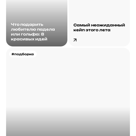
Что подарить
Самый неожиданный
любителю падела
кейп этого лета
или гольфа: 8
красивых идей
#подборка