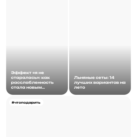
Эффект «я не
старалась»: как
Льняные сеты: 14
расслабленность
лучших вариантов на
стала новым
лето
идеалом
#чтоподарить