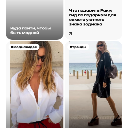
Что подарить Раку:
гид по подаркам для
самого уютного
знака зодиака
Куда пойти, чтобы
быть модной
#моднаяидея
#тренды