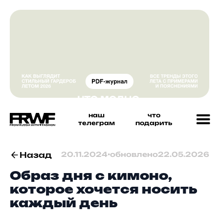
наш
что
телеграм
подарить
Назад
20.11.2024
•
обновлено
22.05.2026
Образ дня с кимоно,
которое хочется носить
каждый день