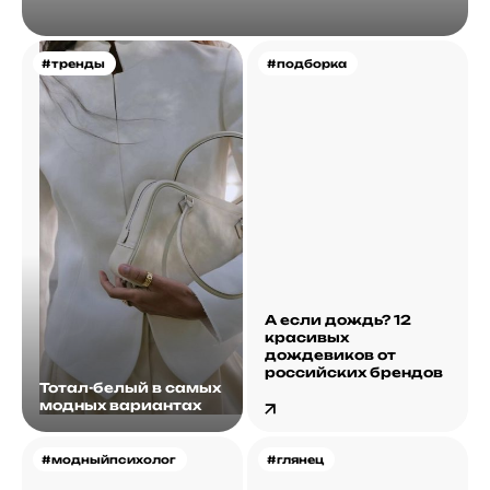
#тренды
#подборка
А если дождь? 12
красивых
дождевиков от
российских брендов
Тотал-белый в самых
модных вариантах
#модныйпсихолог
#глянец