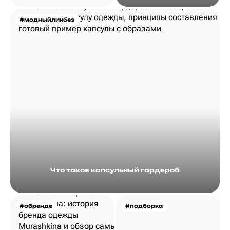
#модныйликбез
Что такое капсульный гардероб
#обренде
#подборка