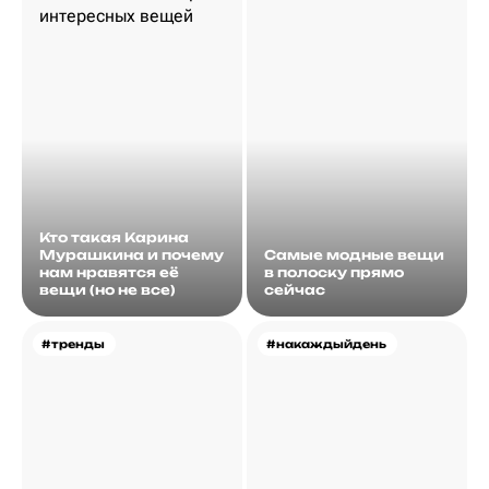
Кто такая Карина
Мурашкина и почему
Самые модные вещи
нам нравятся её
в полоску прямо
вещи (но не все)
сейчас
#тренды
#накаждыйдень