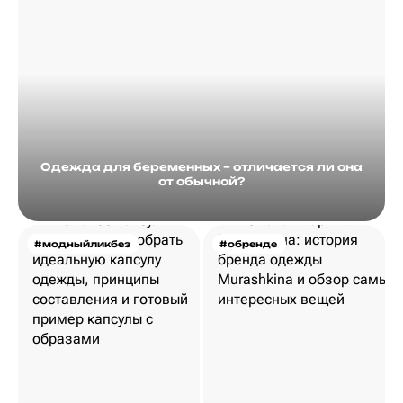
Одежда для беременных – отличается ли она
от обычной?
#модныйликбез
#обренде