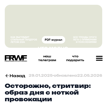
наш
что
телеграм
подарить
Назад
29.01.2025
•
обновлено
22.05.2026
Осторожно, стритвир:
образ дня с ноткой
провокации