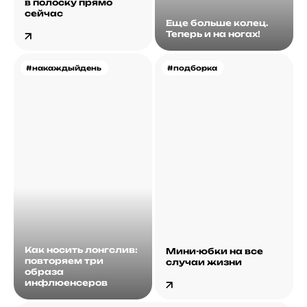
в полоску прямо
сейчас
Еще больше колец.
Теперь и на ногах!
#накаждыйдень
#подборка
Как носить лонгслив:
Мини-юбки на все
повторяем три
случаи жизни
образа
инфлюенсеров