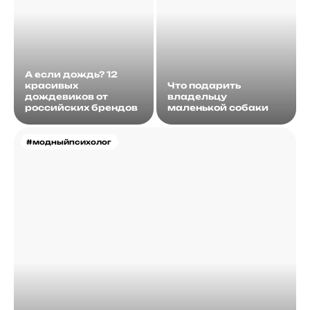
А если дождь? 12
красивых
Что подарить
дождевиков от
владельцу
российских брендов
маленькой собаки
#модныйпсихолог