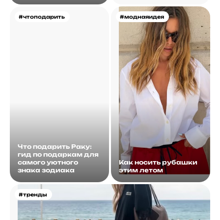
#чтоподарить
#моднаяидея
Что подарить Раку:
гид по подаркам для
самого уютного
Как носить рубашки
знака зодиака
этим летом
#тренды