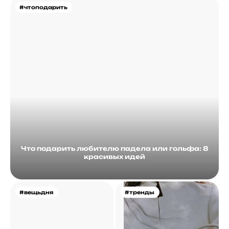
#чтоподарить
Что подарить любителю падела или гольфа: 8
красивых идей
#вещьдня
#тренды