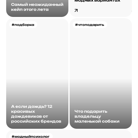
модных вариантах
Самый неожиданный
кейп этого лета
#подборка
#чтоподарить
А если дождь? 12
красивых
Что подарить
дождевиков от
владельцу
российских брендов
маленькой собаки
#модныйпсихолог