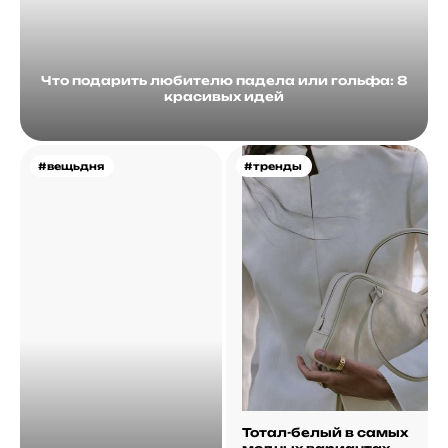
Что подарить любителю падела или гольфа: 8
красивых идей
#вещьдня
#тренды
Тотал-белый в самых