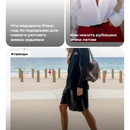
Что подарить Раку:
гид по подаркам для
самого уютного
Как носить рубашки
знака зодиака
этим летом
#тренды