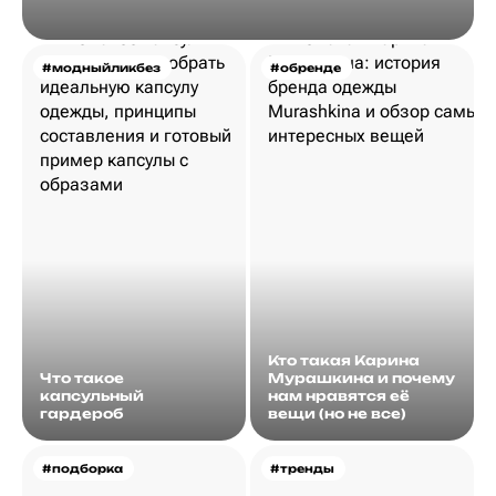
#модныйликбез
#обренде
Кто такая Карина
Что такое
Мурашкина и почему
капсульный
нам нравятся её
гардероб
вещи (но не все)
#подборка
#тренды