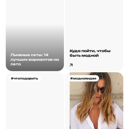
Куда пойти, чтобы
Льняные сеты: 14
быть модной
лучших вариантов на
лето
#чтоподарить
#моднаяидея