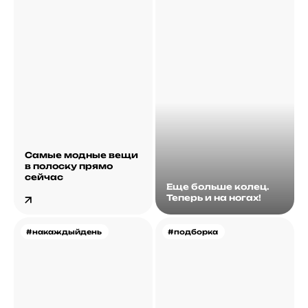
Самые модные вещи
в полоску прямо
сейчас
Еще больше колец.
Теперь и на ногах!
#накаждыйдень
#подборка