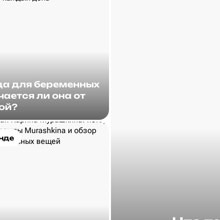
а для беременных
чается ли она от
ой?
нде