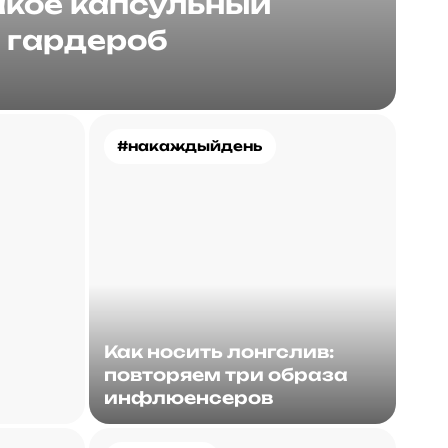
акое капсульный
гардероб
#накаждыйдень
Как носить лонгслив:
повторяем три образа
инфлюенсеров