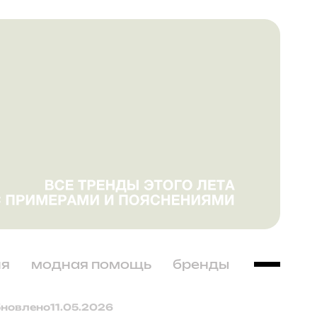
ня
модная помощь
бренды
бновлено
11.05.2026