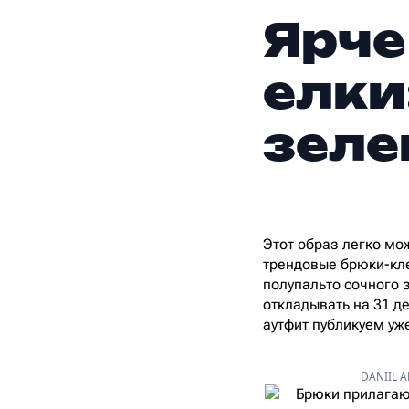
Ярче
елки
зеле
Этот образ легко мо
трендовые брюки-кле
полупальто сочного 
откладывать на 31 де
аутфит публикуем уж
DANIIL A