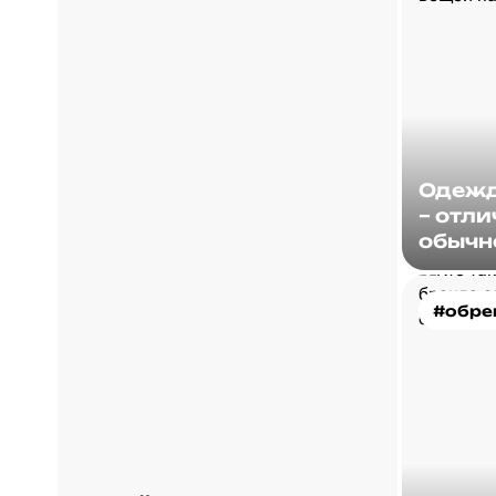
Одежд
– отли
обычн
#обре