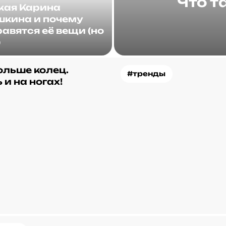
Что т
акая Карина
кина и почему
авятся её вещи (но
)
ольше колец.
#тренды
 и на ногах!