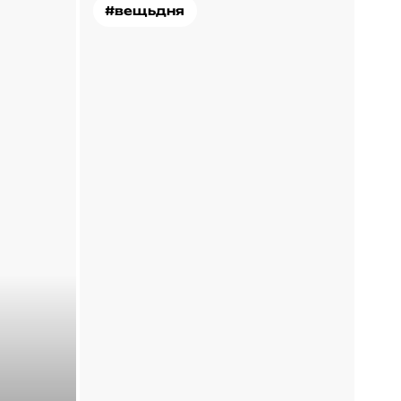
#вещьдня