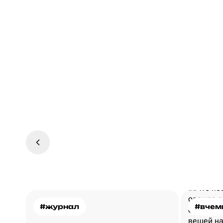
#журнал
#вчем