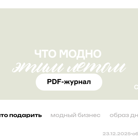
что подарить
модный бизнес
образ д
23.12.2025
•
о