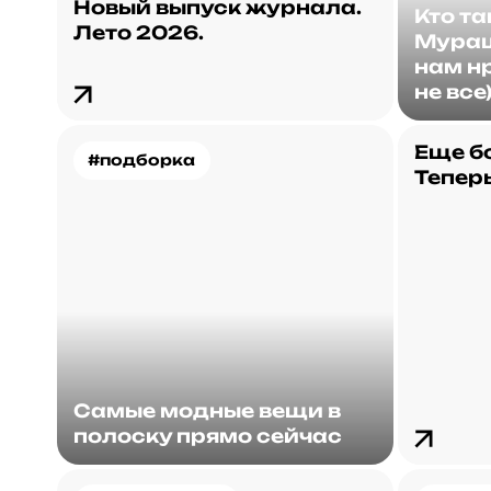
Новый выпуск журнала.
Кто т
Лето 2026.
Мураш
нам нр
не все
Еще б
#подборка
Теперь
Самые модные вещи в
полоску прямо сейчас