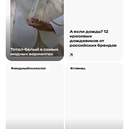
А если дождь? 12
красивых
дождевиков от
российских брендов
Тотал-белый в самых
модных вариантах
#модныйпсихолог
#глянец