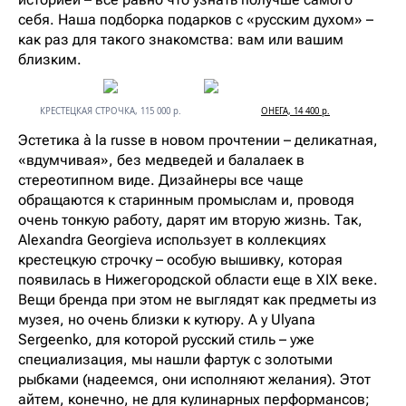
себя. Наша подборка подарков с «русским духом» –
как раз для такого знакомства: вам или вашим
близким.
КРЕСТЕЦКАЯ СТРОЧКА, 115 000 р.
ОНЕГА, 14 400 р.
Эстетика à la russe в новом прочтении – деликатная,
«вдумчивая», без медведей и балалаек в
стереотипном виде. Дизайнеры все чаще
обращаются к старинным промыслам и, проводя
очень тонкую работу, дарят им вторую жизнь. Так,
Alexandra Georgieva использует в коллекциях
крестецкую строчку – особую вышивку, которая
появилась в Нижегородской области еще в XIX веке.
Вещи бренда при этом не выглядят как предметы из
музея, но очень близки к кутюру. А у Ulyana
Sergeenko, для которой русский стиль – уже
специализация, мы нашли фартук с золотыми
рыбками (надеемся, они исполняют желания). Этот
айтем, конечно, не для кулинарных перформансов;