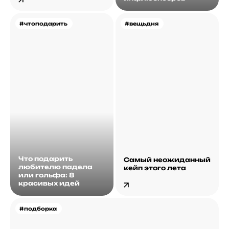
#чтоподарить
#вещьдня
Что подарить
Самый неожиданный
любителю падела
кейп этого лета
или гольфа: 8
красивых идей
#подборка