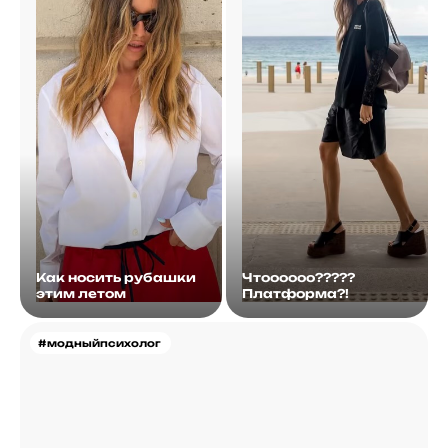
Как носить рубашки
Чтоооооо?????
этим летом
Платформа?!
#модныйпсихолог