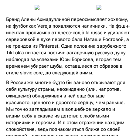
Бренд Алены Ахмадуллиной переосмысляет хохлому,
на футболках Vereja
появляются наличники
. На фэшн-
ивентах прописывают дресс-код à la russe и удивляют
сервировкой в духе первого бала Наташи Ростовой, а
не трендов из Pinterest. Одна половина зарубежного
TikTok'а пытается постичь загадочную русскую душу,
наблюдая за успехами Юры Борисова, вторая тем
временем убирает шубы, оставшиеся от образов в
стиле slavic core, до следующей зимы.
В России же многие будто бы заново открывают для
себя культуру страны, неожиданно (или, напротив,
ожидаемо) обнаруживая в ней еще больше
красивого, ценного и дорогого сердцу, чем раньше.
Мы точно заглядываем в волшебное зеркало и
видим себя в сказке из детства с любимыми
историями и героями. И в этом отражении находим
спокойствие, ведь познакомиться ближе со своей
историей – все равно что узнать получше самого