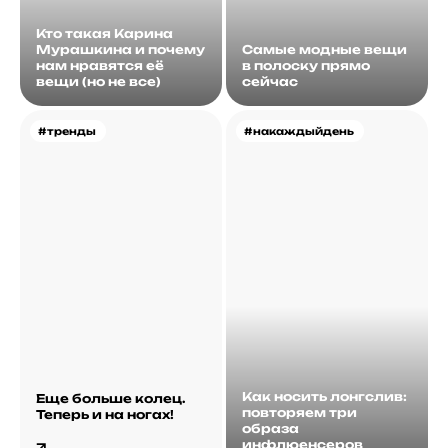
Кто такая Карина
Мурашкина и почему
Самые модные вещи
нам нравятся её
в полоску прямо
вещи (но не все)
сейчас
#тренды
#накаждыйдень
Как носить лонгслив:
Еще больше колец.
повторяем три
Теперь и на ногах!
образа
инфлюенсеров