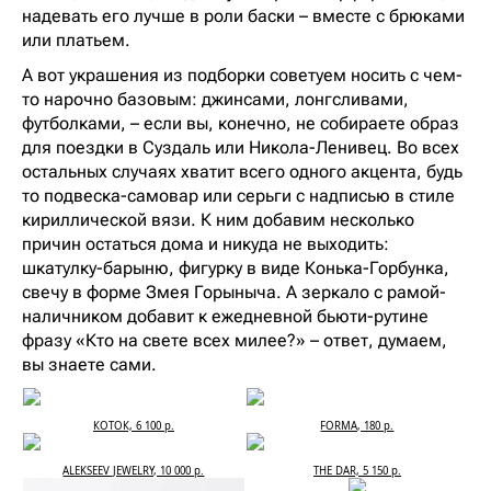
надевать его лучше в роли баски – вместе с брюками
или платьем.
А вот украшения из подборки советуем носить с чем-
то нарочно базовым: джинсами, лонгсливами,
футболками, – если вы, конечно, не собираете образ
для поездки в Суздаль или Никола-Ленивец. Во всех
остальных случаях хватит всего одного акцента, будь
то подвеска-самовар или серьги с надписью в стиле
кириллической вязи. К ним добавим несколько
причин остаться дома и никуда не выходить:
шкатулку-барыню, фигурку в виде Конька-Горбунка,
свечу в форме Змея Горыныча. А зеркало с рамой-
наличником добавит к ежедневной бьюти-рутине
фразу «Кто на свете всех милее?» – ответ, думаем,
вы знаете сами.
КОТОК, 6 100 р.
FORMA, 180 р.
ALEKSEEV JEWELRY, 10 000 р.
THE DAR, 5 150 р.