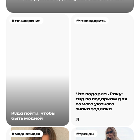
#точказрения
#чтоподарить
Что подарить Раку:
гид по подаркам для
самого уютного
знака зодиака
Куда пойти, чтобы
быть модной
#моднаяидея
#тренды