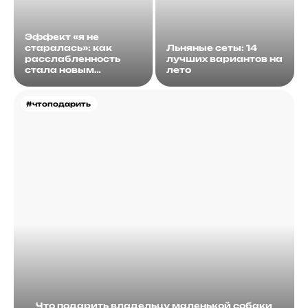
Эффект «я не
старалась»: как
Льняные сеты: 14
расслабленность
лучших вариантов на
стала новым
лето
идеалом
#чтоподарить
Что подарить владельцу маленькой собаки