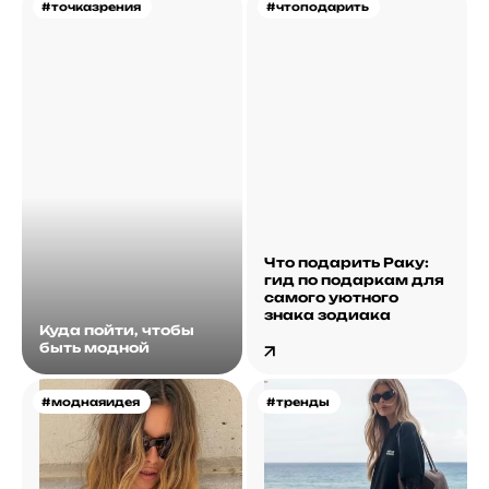
#точказрения
#чтоподарить
Что подарить Раку:
гид по подаркам для
самого уютного
знака зодиака
Куда пойти, чтобы
быть модной
#моднаяидея
#тренды