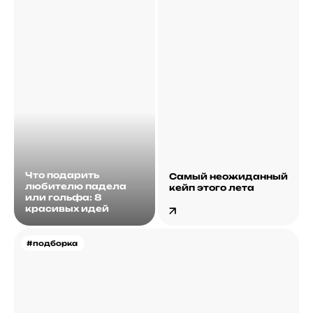
Что подарить
Самый неожиданный
любителю падела
кейп этого лета
или гольфа: 8
красивых идей
#подборка