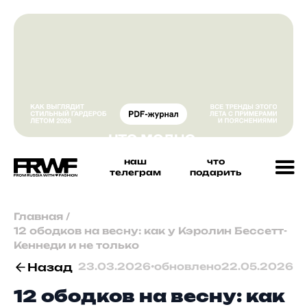
наш
что
телеграм
подарить
Главная
/
12 ободков на весну: как у Кэролин Бессетт-
Кеннеди и не только
Назад
23.03.2026
•
обновлено
22.05.2026
12 ободков на весну: как