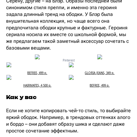
Серену, другие – на Блэр. Образы последней были
синонимом стиля преппи, и именно эта героиня
задала длинный тренд на ободки. У Блэр была
внушительная коллекция, но чаще всего она
предпочитала ободки крупные и фактурные. Героиня
сериала носила их вместе со школьной формой, мы
же предлагаем такой заметный аксессуар сочетать с
базовыми вещами.
Рinterest
BEFREE, 499 р.
GLORIA JEANS, 349 р.
HAIRMATES, 4 500 р.
BEFREE, 499 р.
Как у вас
Если не хотите копировать чей-то стиль, то выбирайте
яркий ободок. Например, в трендовых оттенках алого
и бордо – они добавят образу шика и сделают даже
простое сочетание эффектным.