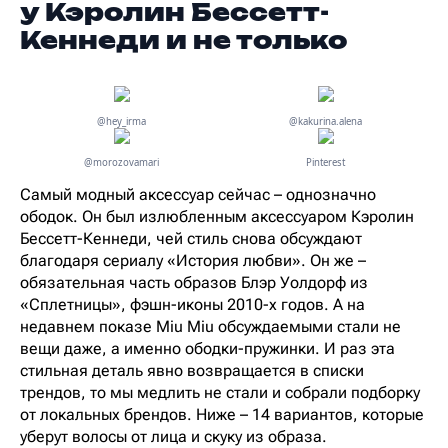
у Кэролин Бессетт-
Кеннеди и не только
@hey_irma
@kakurina.alena
@morozovamari
Pinterest
Самый модный аксессуар сейчас – однозначно
ободок. Он был излюбленным аксессуаром Кэролин
Бессетт-Кеннеди, чей стиль снова обсуждают
благодаря сериалу «История любви». Он же –
обязательная часть образов Блэр Уолдорф из
«Сплетницы», фэшн-иконы 2010-х годов. А на
недавнем показе Miu Miu обсуждаемыми стали не
вещи даже, а именно ободки-пружинки. И раз эта
стильная деталь явно возвращается в списки
трендов, то мы медлить не стали и собрали подборку
от локальных брендов. Ниже – 14 вариантов, которые
уберут волосы от лица и скуку из образа.