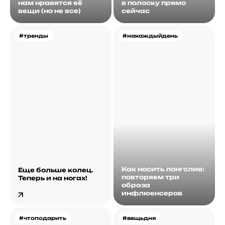
нам нравятся её
в полоску прямо
вещи (но не все)
сейчас
#тренды
#накаждыйдень
Как носить лонгслив:
Еще больше колец.
повторяем три
Теперь и на ногах!
образа
инфлюенсеров
#чтоподарить
#вещьдня