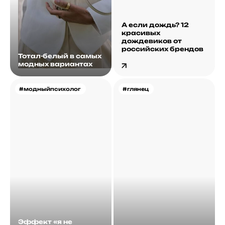
А если дождь? 12
красивых
дождевиков от
российских брендов
Тотал-белый в самых
модных вариантах
#модныйпсихолог
#глянец
Эффект «я не