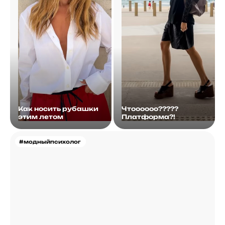
Как носить рубашки
Чтоооооо?????
этим летом
Платформа?!
#модныйпсихолог