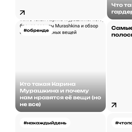
Что т
гарде
Самые
#обренде
полос
Кто такая Карина
Мурашкина и почему
нам нравятся её вещи (но
не все)
#накаждыйдень
#чтоп