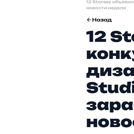
12 Storeez объявил
новости недели
Назад
12 S
конк
диза
Stud
зара
ново