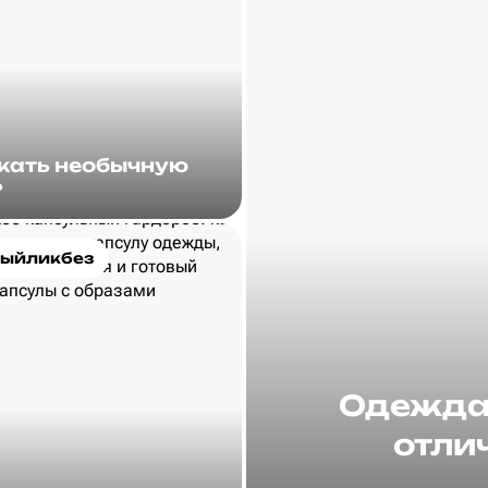
скать необычную
?
ыйликбез
Одежда 
отлич