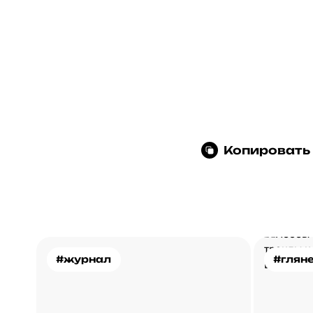
Копировать
#журнал
#глян