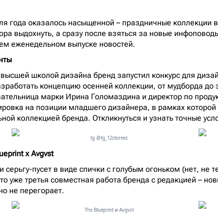
ля года оказалось насыщенной – праздничные коллекции 
ора выдохнуть, а сразу после взяться за новые инфоповод
ем еженедельном выпуске новостей.
нты
 высшей школой дизайна бренд запустил конкурс для диза
зработать концепцию осенней коллекции, от мудборда до э
вательница марки Ирина Голомаздина и директор по проду
ировка на позиции младшего дизайнера, в рамках которой
ьной коллекцией бренда. Откликнуться и узнать точные ус
tg @tg_12storeez
eprint x Avgvst
 серьгу-пусет в виде спички с голубым огоньком (нет, не 
то уже третья совместная работа бренда с редакцией – но
 но не перегорает.
The Blueprint и Avgvst