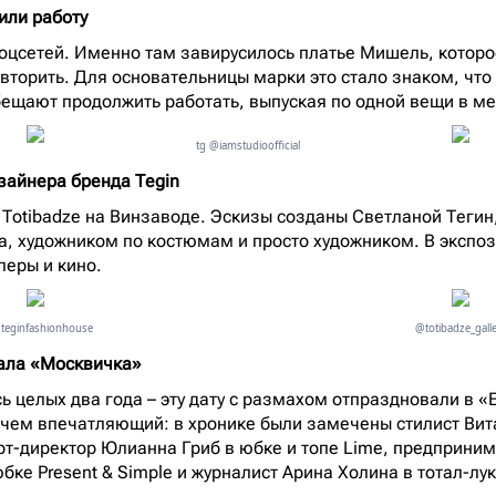
или работу
соцсетей. Именно там завирусилось платье Мишель, котор
вторить. Для основательницы марки это стало знаком, что
обещают продолжить работать, выпуская по одной вещи в ме
tg @iamstudioofficial
зайнера бренда Tegin
 Totibadze на Винзаводе. Эскизы созданы Светланой Тегин
, художником по костюмам и просто художником. В экспо
перы и кино.
teginfashionhouse
@totibadze_gall
нала «Москвичка»
 целых два года – эту дату с размахом отпраздновали в «
 чем впечатляющий: в хронике были замечены стилист Вита
арт-директор Юлианна Гриб в юбке и топе Lime, предприним
юбке Present & Simple и журналист Арина Холина в тотал-лук