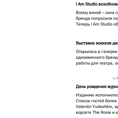
I Am Studio возобнов
Всему виной – сила 
бренда попросили по
Теперь I Am Studio 
Выставка эскизов ди
Открылась в галерее
одноименного бренда
работы для театра, о
tg @
День рождения жур
Изданию исполнилось
Список гостей более
Valentin Yudashkin, 
корсете The Rosie и 