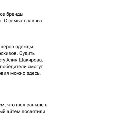
все бренды
ы. О самых главных
йнеров одежды.
скизов. Судить
кту Алия Шакирова.
 победители смогут
ловия
можно здесь
.
тем, что шел раньше в
вый айтем посвятили