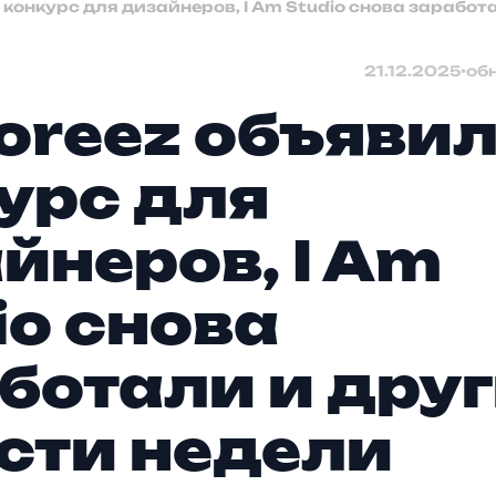
 конкурс для дизайнеров, I Am Studio снова заработ
21.12.2025
•
об
toreez объяви
урс для
йнеров, I Am
io снова
ботали и дру
сти недели