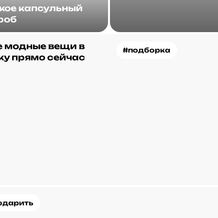
акое капсульный
роб
 модные вещи в
#подборка
ку прямо сейчас
одарить