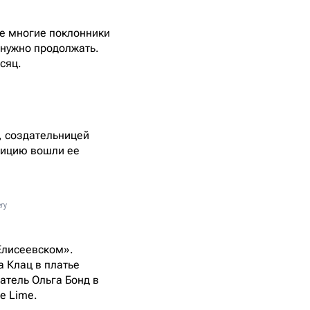
ое многие поклонники
 нужно продолжать.
сяц.
, создательницей
зицию вошли ее
ery
Елисеевском».
 Клац в платье
атель Ольга Бонд в
е Lime.