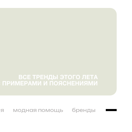
ня
модная помощь
бренды