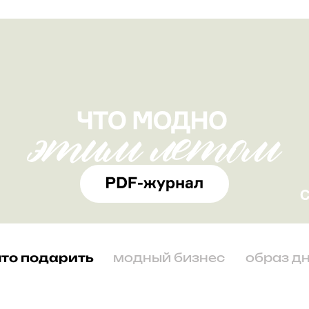
что подарить
модный бизнес
образ д