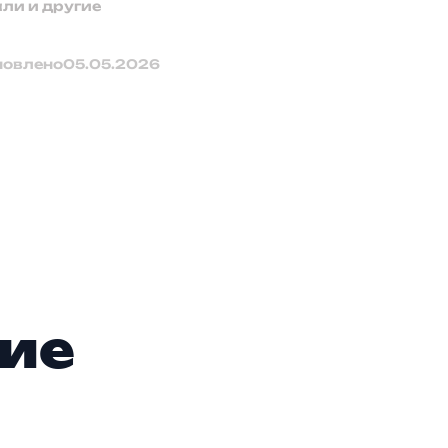
али и другие
новлено
05.05.2026
л
гие