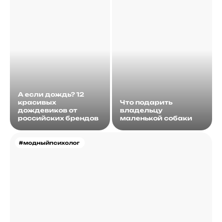
А если дождь? 12
красивых
Что подарить
дождевиков от
владельцу
российских брендов
маленькой собаки
#модныйпсихолог