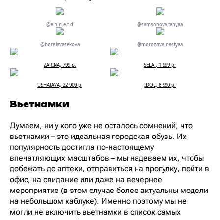
@a.n.n.e.t.d
@samsonova.tanyaa
@borislavasekova
@morozova_nastyaa
ZARINA, 799 р.
SELA., 1 999 р.
USHATAVA, 22 900 р.
IDOL, 8 990 р.
Вьетнамки
Думаем, ни у кого уже не осталось сомнений, что
вьетнамки – это идеальная городская обувь. Их
популярность достигла по-настоящему
впечатляющих масштабов – мы надеваем их, чтобы
добежать до аптеки, отправиться на прогулку, пойти в
офис, на свидание или даже на вечернее
мероприятие (в этом случае более актуальны модели
на небольшом каблуке). Именно поэтому мы не
могли не включить вьетнамки в список самых