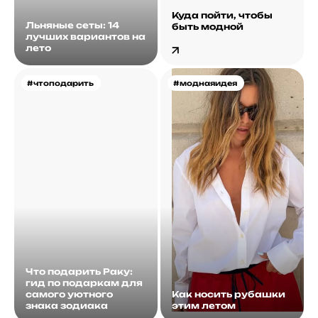
Куда пойти, чтобы
Льняные сеты: 14
быть модной
лучших вариантов на
лето
#чтоподарить
#моднаяидея
Что подарить Раку:
гид по подаркам для
самого уютного
Как носить рубашки
знака зодиака
этим летом