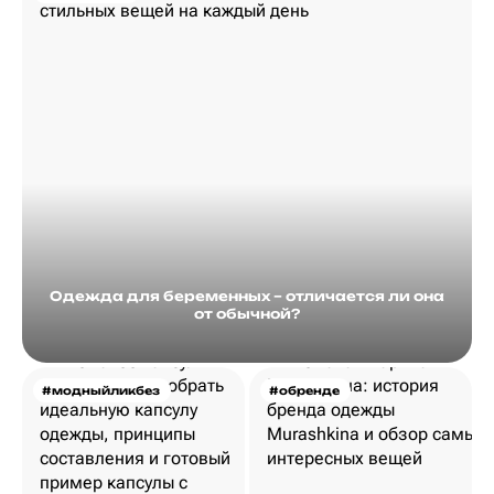
Одежда для беременных – отличается ли она
от обычной?
#модныйликбез
#обренде