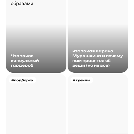
Кто такая Карина
Что такое
Мурашкина и почему
капсульный
нам нравятся её
гардероб
вещи (но не все)
#подборка
#тренды