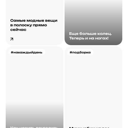
Самые модные вещи
в полоску прямо
сейчас
Еще больше колец.
Теперь и на ногах!
#накаждыйдень
#подборка
Как носить лонгслив: