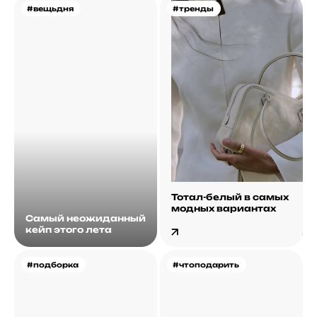
#вещьдня
#тренды
Тотал-белый в самых
модных вариантах
Самый неожиданный
кейп этого лета
#подборка
#чтоподарить