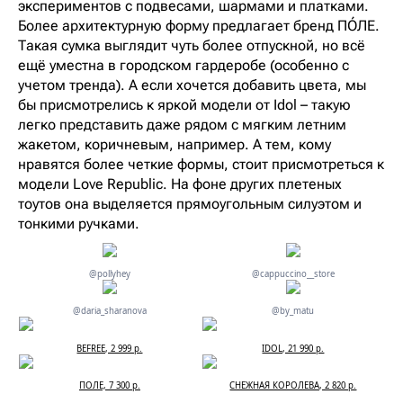
экспериментов с подвесами, шармами и платками.
Более архитектурную форму предлагает бренд ПÓЛЕ.
Такая сумка выглядит чуть более отпускной, но всё
ещё уместна в городском гардеробе (особенно с
учетом тренда). А если хочется добавить цвета, мы
бы присмотрелись к яркой модели от Idol – такую
легко представить даже рядом с мягким летним
жакетом, коричневым, например. А тем, кому
нравятся более четкие формы, стоит присмотреться к
модели Love Republic. На фоне других плетеных
тоутов она выделяется прямоугольным силуэтом и
тонкими ручками.
@pollyhey
@cappuccino__store
@daria_sharanova
@by_matu
BEFREE, 2 999 р.
IDOL, 21 990 р.
ПОЛЕ, 7 300 р.
СНЕЖНАЯ КОРОЛЕВА, 2 820 р.