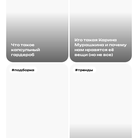
Кто такая Карина
Что такое
Мурашкина и почему
капсульный
нам нравятся её
гардероб
вещи (но не все)
#подборка
#тренды