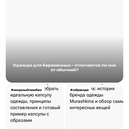
Одежда для беременных – отличается ли она
от обычной?
#модныйликбез
#обренде