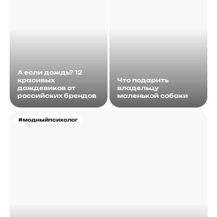
А если дождь? 12
красивых
Что подарить
дождевиков от
владельцу
российских брендов
маленькой собаки
#модныйпсихолог