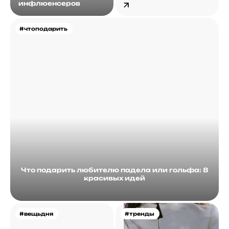
инфлюенсеров
#чтоподарить
Что подарить любителю падела или гольфа: 8
красивых идей
#вещьдня
#тренды