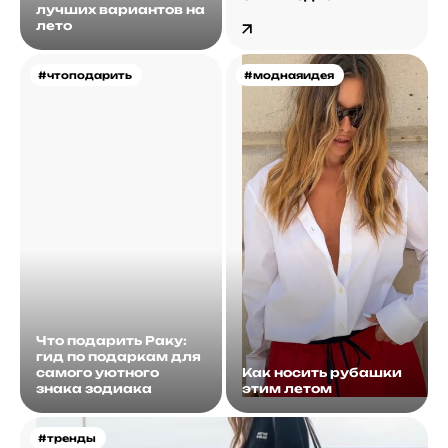
лучших вариантов на
лето
#чтоподарить
#моднаяидея
Что подарить Раку:
гид по подаркам для
самого уютного
Как носить рубашки
знака зодиака
этим летом
#тренды