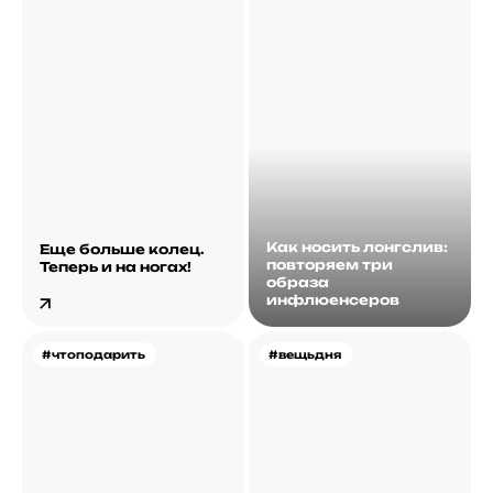
Как носить лонгслив:
Еще больше колец.
повторяем три
Теперь и на ногах!
образа
инфлюенсеров
#чтоподарить
#вещьдня