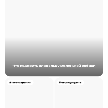
Что подарить владельцу маленькой собаки
#точказрения
#чтоподарить