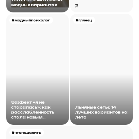
модных вариантах
#модныйпсихолог
#глянец
Эффект «я не
старалась»: как
Льняные сеты: 14
расслабленность
лучших вариантов на
стала новым
лето
идеалом
#чтоподарить