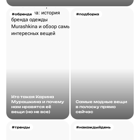
#обренде
#подборка
Кто такая Карина
Мурашкина и почему
Самые модные вещи
нам нравятся её
в полоску прямо
вещи (но не все)
сейчас
#тренды
#накаждыйдень