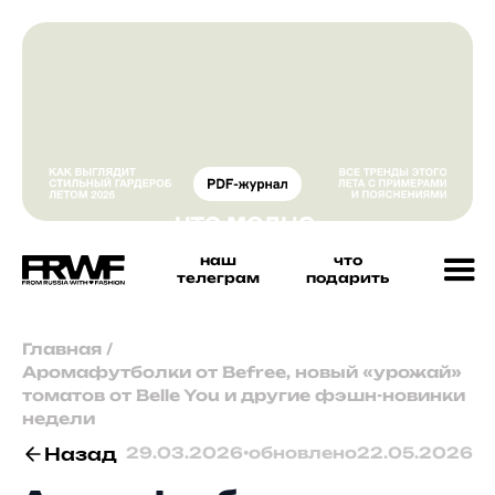
наш
что
телеграм
подарить
Главная
/
Аромафутболки от Befree, новый «урожай»
томатов от Belle You и другие фэшн-новинки
недели
Назад
29.03.2026
•
обновлено
22.05.2026