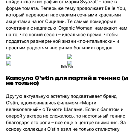
найден клатч из рафии от марки Svyazat’ – тоже в
форме томата. Теперь же тему продолжает Belle You,
который переносит нас своими сочными красными
акцентами на юг Сицилии. Те самые помидоры в
сочетании с надписью ‘Organic Woman’ намекают нам
на то, что новый сезон – идеальное время, чтобы
поддаться размеренной жизни «по-итальянски» и
простым радостям вне ритма больших городов.
Belle You
Капсула O’stin для партий в теннис (и
не только)
Другую актуальную эстетику подхватывает бренд
O’stin, вдохновившись фильмом «Марти
великолепный» с Тимоти Шаламе. Если с балетом и
оперой у актера не сложилось, то настольный теннис
благодаря его роли – все еще в центре внимания. За
основу коллекции O’stin взял не только стилистику