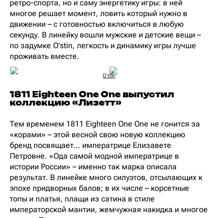
ретро-спорта, но и саму энергетику игры: в ней
многое решает момент, ловить который нужно в
движении – с готовностью включиться в любую
секунду. В линейку вошли мужские и детские вещи –
по задумке O’stin, легкость и динамику игры лучше
проживать вместе.
O’stin
1811 Eighteen One One выпустил
коллекцию «Лизетт»
Тем временем 1811 Eighteen One One не гонится за
«корами» – этой весной свою новую коллекцию
бренд посвящает… императрице Елизавете
Петровне. «Ода самой модной императрице в
истории России» – именно так марка описала
результат. В линейке много силуэтов, отсылающих к
эпохе придворных балов; в их числе – корсетные
топы и платья, плащи из сатина в стиле
императорской мантии, жемчужная накидка и многое