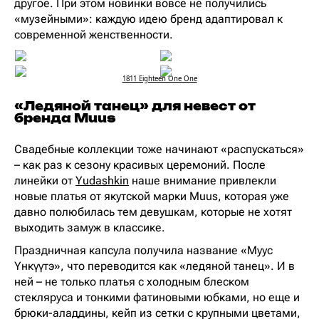
другое. При этом новинки вовсе не получились
«музейными»: каждую идею бренд адаптировал к
современной женственности.
1811 Eighteen One One
«Ледяной танец» для невест от
бренда Muus
Свадебные коллекции тоже начинают «распускаться»
– как раз к сезону красивых церемоний. После
линейки от
Yudashkin
наше внимание привлекли
новые платья от якутской марки Muus, которая уже
давно полюбилась тем девушкам, которые не хотят
выходить замуж в классике.
Праздничная капсула получила название «Муус
Үнкүүтэ», что переводится как «ледяной танец». И в
ней – не только платья с холодным блеском
стекляруса и тонкими фатиновыми юбками, но еще и
брюки-аладдины, кейп из сетки с крупными цветами,