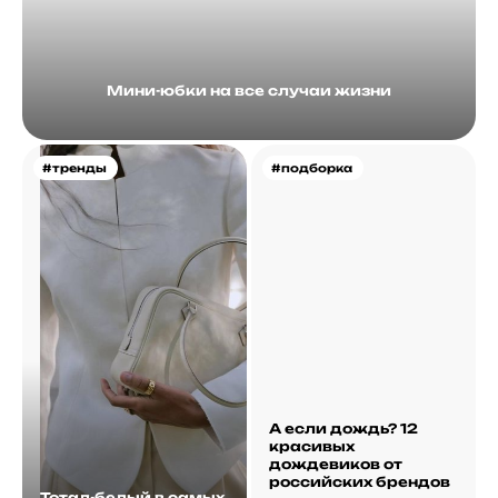
Мини-юбки на все случаи жизни
#тренды
#подборка
А если дождь? 12
красивых
дождевиков от
российских брендов
Тотал-белый в самых