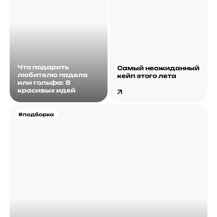
Что подарить
Самый неожиданный
любителю падела
кейп этого лета
или гольфа: 8
красивых идей
#подборка