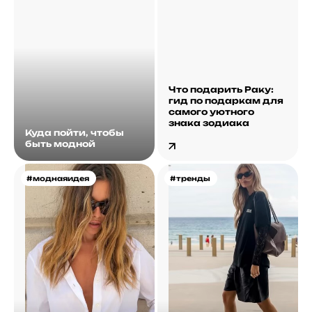
Что подарить Раку:
гид по подаркам для
самого уютного
знака зодиака
Куда пойти, чтобы
быть модной
#моднаяидея
#тренды