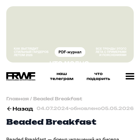
наш
что
телеграм
подарить
Главная
/
Beaded Breakfast
Назад
04.07.2024
•
обновлено
05.05.2026
Beaded Breakfast
Beaded Breakfast — бренд украшений из бисера,