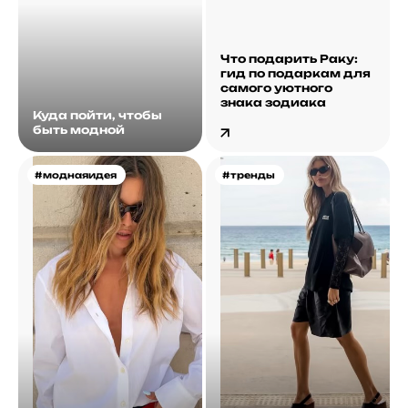
Что подарить Раку:
гид по подаркам для
самого уютного
знака зодиака
Куда пойти, чтобы
быть модной
#моднаяидея
#тренды