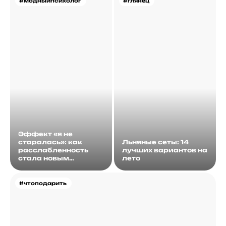
#модныйпсихолог
#глянец
Эффект «я не
старалась»: как
Льняные сеты: 14
расслабленность
лучших вариантов на
стала новым
лето
идеалом
#чтоподарить