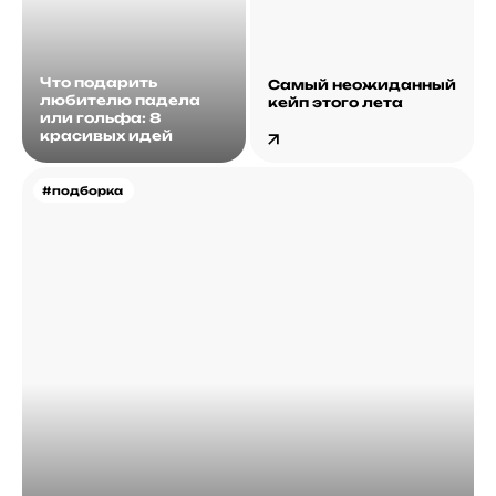
Что подарить
Самый неожиданный
любителю падела
кейп этого лета
или гольфа: 8
красивых идей
#подборка