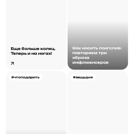
Как носить лонгслив:
Еще больше колец.
повторяем три
Теперь и на ногах!
образа
инфлюенсеров
#чтоподарить
#вещьдня