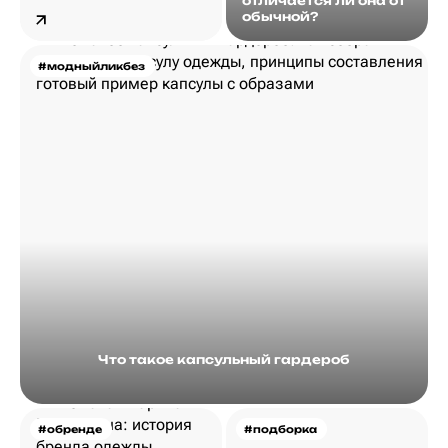
отличается ли она от
обычной?
#модныйликбез
Что такое капсульный гардероб
#обренде
#подборка