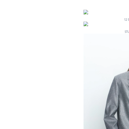
12 
STU