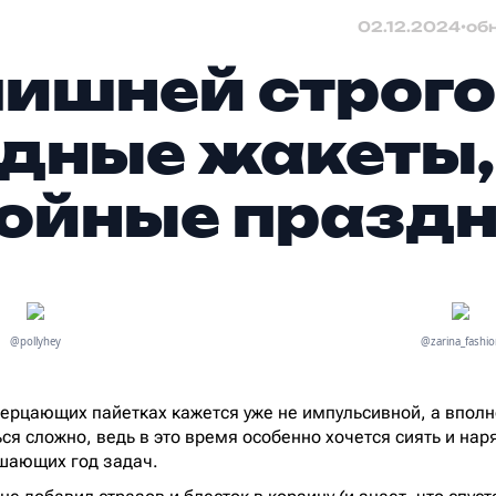
02.12.2024
•
об
лишней строго
дные жакеты,
ойные празд
@pollyhey
@zarina_fashio
мерцающих пайетках кажется уже не импульсивной, а впол
ся сложно, ведь в это время особенно хочется сиять и нар
шающих год задач.