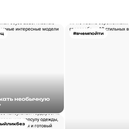
ец
#вчемпойти
скать необычную
?
ыйликбез