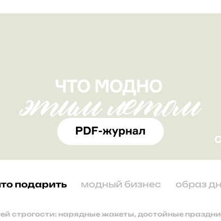
что подарить
модный бизнес
образ д
ей строгости: нарядные жакеты, достойные праздн