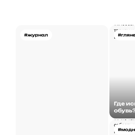
#журнал
#глян
Где и
обувь
#модн