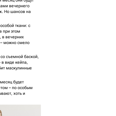
я месяц они будут
тками вечернего
к. Но шансов на
особой ткани: с
в при этом
, в вечерних
 – можно смело
 со съемной баской,
 в виде кейпа,
юбит маскулинные
 месяц будет
етом – по особым
вают, хоть и