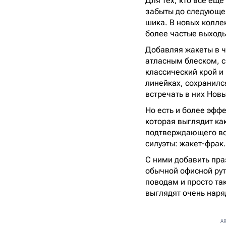
Для тех, кто все еще
забыты до следующей
шика. В новых колле
более частые выходы
Добавляя жакеты в ч
атласным блеском, с
классический крой и
линейках, сохранилс
встречать в них Новы
Но есть и более эфф
которая выглядит как
подтверждающего в
силуэты: жакет-фрак.
С ними добавить пра
обычной офисной рути
поводам и просто та
выглядят очень наря
AR