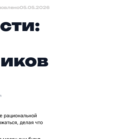
новлено
05.05.2026
сти:
ников
n
не рациональной
яжаться, делая что