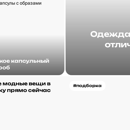
Одежда 
отлич
акое капсульный
роб
 модные вещи в
#подборка
ку прямо сейчас