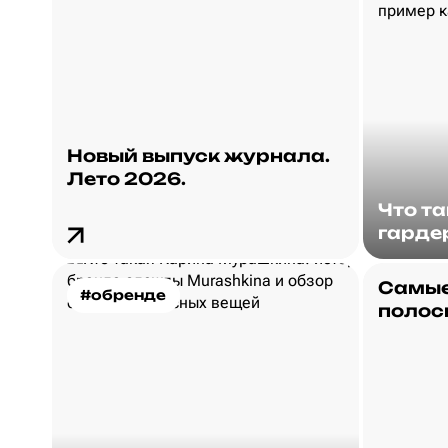
Новый выпуск журнала.
Лето 2026.
Что т
гарде
Самые
#обренде
полос