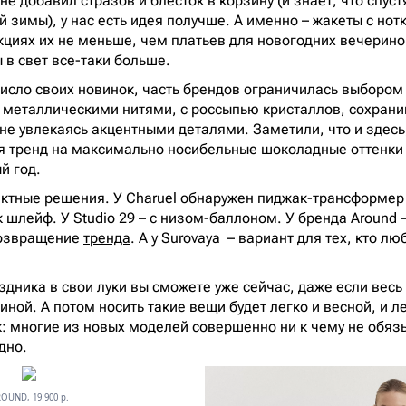
 не добавил стразов и блесток в корзину (и знает, что спуст
 зимы), у нас есть идея получше. А именно – жакеты с но
кциях их не меньше, чем платьев для новогодних вечерино
 в свет все-таки больше.
исло своих новинок, часть брендов ограничилась выбором 
 металлическими нитями, с россыпью кристаллов, сохрани
 не увлекаясь акцентными деталями. Заметили, что и здесь
я тренд на максимально носибельные шоколадные оттенки
й год.
ектные решения. У Charuel обнаружен пиджак-трансформер
 шлейф. У Studio 29 – с низом-баллоном. У бренда Around –
озвращение
тренда
. А у Surovaya – вариант для тех, кто л
здника в свои луки вы сможете уже сейчас, даже если весь
ной. А потом носить такие вещи будет легко и весной, и л
к: многие из новых моделей совершенно ни к чему не обязы
дно.
OUND, 19 900 р.