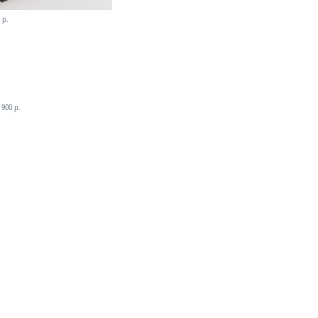
 р.
.
900 р.