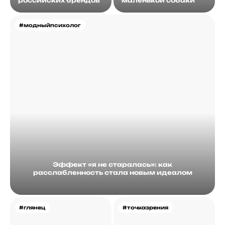
российских брендов
маленькой собаки
#модныйпсихолог
Эффект «я не старалась»: как
расслабленность стала новым идеалом
#глянец
#точказрения