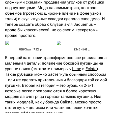
сложными схемами продевания уголков от рубашки
под пуговицами. Мода на асимметрию, контраст
объемов (гротескно широкие плечи на фоне узкой
талии) и скульптурные складки сделала свое дело. И
теперь создать образ с блузой а-ля Jaquemus –
вроде бы классической, но со своим «секретом» –
проще простого.
USHATAVA, 17 300 р.
LIME, 4 999 р.
В первой категории трансформеров все решила одна
маленькая деталь: появление боковой пуговицы на
уровне пояса (смотрите примеры у
Lime
и
Eclata
).
Такие рубашки можно застегнуть обычным способом
– или же сделать приталенными благодаря той самой
пуговке. Вторая категория – это рубашки 2-в-1,
которые легко превращаются в более короткую
модель за счет ряда горизонтальных пуговиц. Низ
таких моделей, как у бренда
Calista
, можно просто
отстегнуть – целиком или частично, если хочется