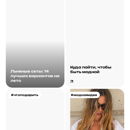
Куда пойти, чтобы
Льняные сеты: 14
быть модной
лучших вариантов на
лето
#чтоподарить
#моднаяидея