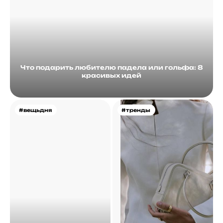
Что подарить любителю падела или гольфа: 8
красивых идей
#вещьдня
#тренды