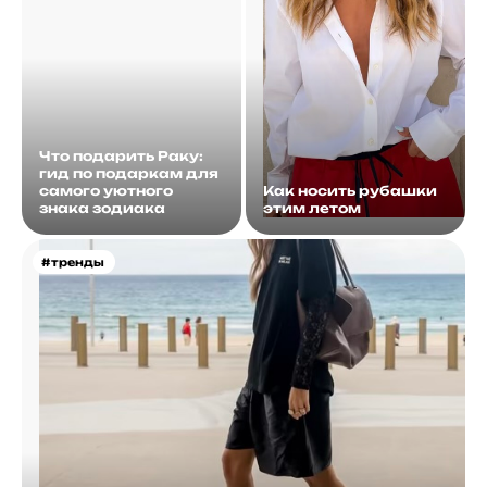
Что подарить Раку:
гид по подаркам для
самого уютного
Как носить рубашки
знака зодиака
этим летом
#тренды