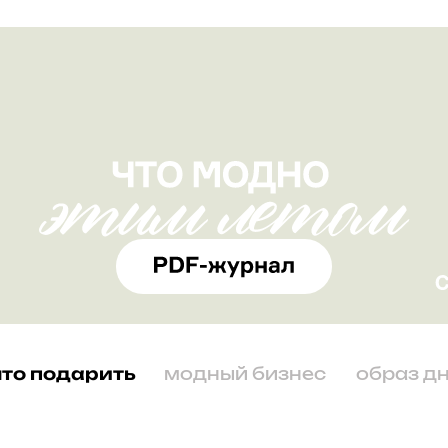
что подарить
модный бизнес
образ д