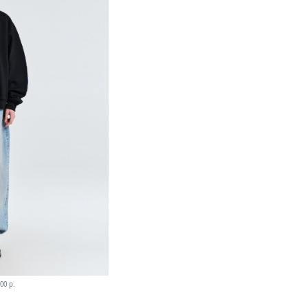
00 p.