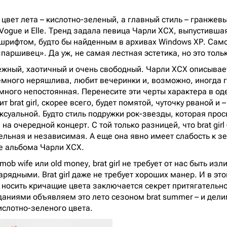
ет лета – кислотно-зеленый, а главный стиль – гранжевый 
 Vogue и Elle. Тренд задала певица Чарли XCX, выпустившая
шрифтом, будто бы найденным в архивах Windows XP. Сам
паршивец». Да уж, не самая лестная эстетика, но это толь
брежный, хаотичный и очень свободный. Чарли XCX описывает
емного неряшлива, любит вечеринки и, возможно, иногда г
много непостоянная. Перенесите эти черты характера в оде
 brat girl, скорее всего, будет помятой, чуточку рваной и –
ксуальной. Будто стиль подружки рок-звезды, которая про
на очередной концерт. С той только разницей, что brat girl 
ельная и независимая. А еще она явно имеет слабость к зе
е альбома Чарли XCX.
 mob wife или old money, brat girl не требует от нас быть и
арядными. Brat girl даже не требует хороших манер. И в эт
 носить кричащие цвета заключается секрет притягательнос
даниями объявляем это лето сезоном brat summer – и дел
ислотно-зеленого цвета.