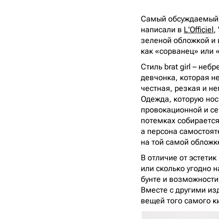
Самый обсуждаемый цв
написали в
L'Officiel
,
зеленой обложкой и 
как «сорванец» или «
Стиль brat girl – не
девчонка, которая н
честная, резкая и не
Одежда, которую носит
провокационной и се
потемках собирается 
а персона самостоят
на той самой обложк
В отличие от эстетик
или сколько угодно н
бунте и возможности
Вместе с другими из
вещей того самого к