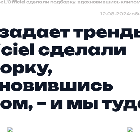
: L'Officiel сделали подборку, вдохновившись клипом
12.08.2024
•
об
 задает тренд
iciel сделали
орку,
хновившись
ом, – и мы туд