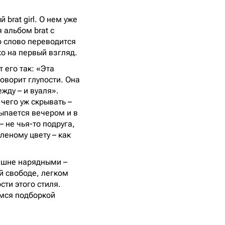
brat girl. О нем уже
 альбом brat с
о слово переводится
ко на первый взгляд.
 его так: «Эта
оворит глупости. Она
жду – и вуаля».
 чего уж скрывать –
сыпается вечером и в
– не чья-то подруга,
леному цвету – как
злишне нарядными –
ой свободе, легком
ти этого стиля.
имся подборкой