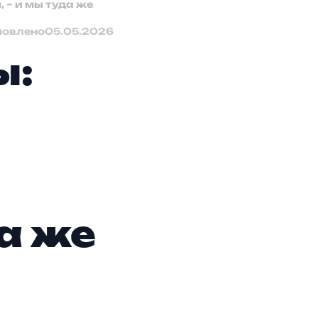
, – и мы туда же
новлено
05.05.2026
ы:
а же