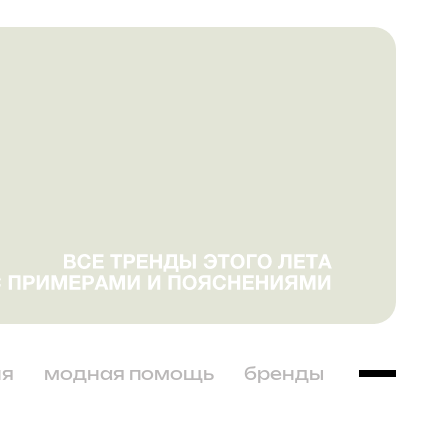
ня
модная помощь
бренды