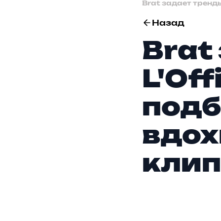
Brat задает тренды
Назад
Brat
L'Off
подб
вдо
клип