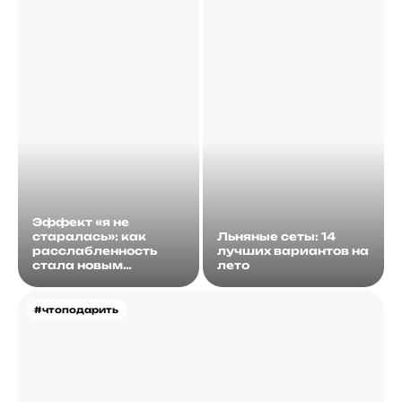
Эффект «я не
старалась»: как
Льняные сеты: 14
расслабленность
лучших вариантов на
стала новым
лето
идеалом
#чтоподарить