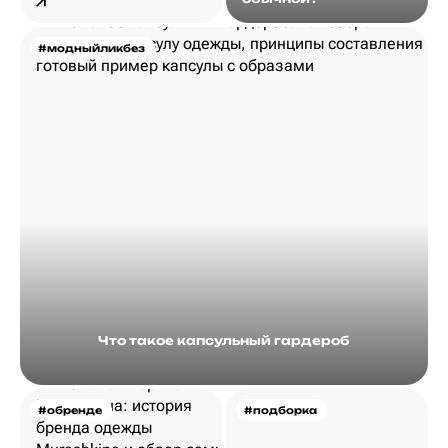
#модныйликбез
Что такое капсульный гардероб
#обренде
#подборка