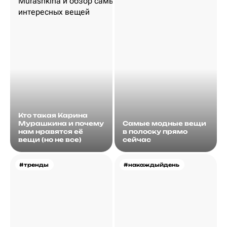
Кто такая Карина
Мурашкина и почему
Самые модные вещи
нам нравятся её
в полоску прямо
вещи (но не все)
сейчас
#тренды
#накаждыйдень