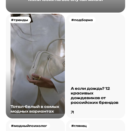
#тренды
#подборка
А если дождь? 12
красивых
дождевиков от
российских брендов
Тотал-белый в самых
модных вариантах
#модныйпсихолог
#глянец