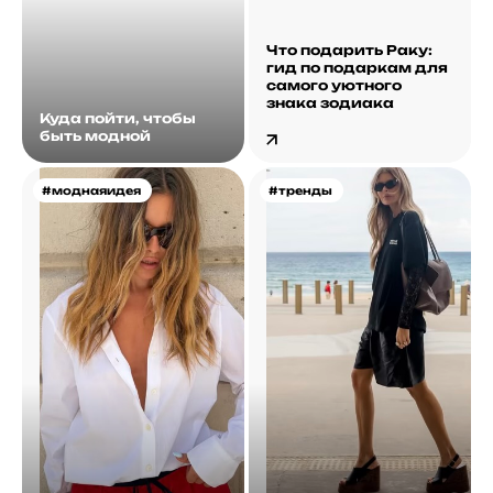
Что подарить Раку:
гид по подаркам для
самого уютного
знака зодиака
Куда пойти, чтобы
быть модной
#моднаяидея
#тренды