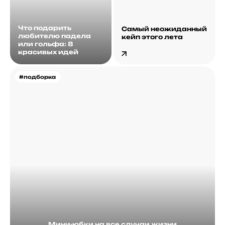
Что подарить
Самый неожиданный
любителю падела
кейп этого лета
или гольфа: 8
красивых идей
#подборка
Мини-юбки на все случаи жизни