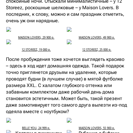
спокойные ночи. Отыскали минималистичные – у 12
Storeez, роскошные шелковые – у Maison Lovers. В
последних, к слову, можно и сам праздник отметить,
очень уж они нарядные.
MAISON LOVERS, 29 900 р.
MAISON LOVERS, 49 900 р.
12 STOREEZ, 19 000 р.
12 STOREEZ, 25 000 р.
После пробуждения тоже хочется выглядеть красиво
– здесь в ход идет домашняя одежда. Такой подарок
точно приглянется друзьям на удаленке, которые
проводят будни (в лучшем случае) в мятой футболке
размера XXL. С халатом глубокого оттенка или
забавным комплектом даже рабочий день дома
становится эстетичным. Может быть, такой презент
даже замотивирует того самого друга вылезти из-под
одеяла вместе с ноутбуком?
BELLE YOU, 24 999 р.
MAISON LOVERS, 55 900 р.