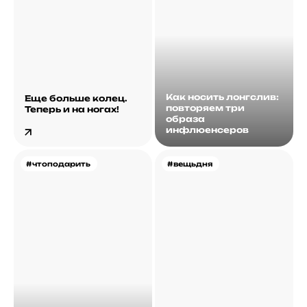
Как носить лонгслив:
Еще больше колец.
повторяем три
Теперь и на ногах!
образа
инфлюенсеров
#чтоподарить
#вещьдня