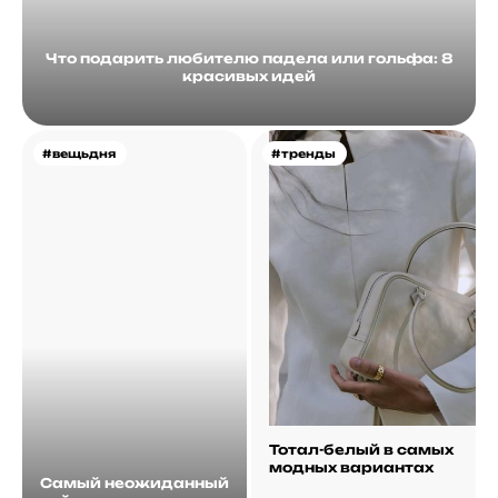
Что подарить любителю падела или гольфа: 8
красивых идей
#вещьдня
#тренды
Тотал-белый в самых
модных вариантах
Самый неожиданный