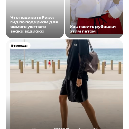
Что подарить Раку:
гид по подаркам для
самого уютного
Как носить рубашки
знака зодиака
этим летом
#тренды