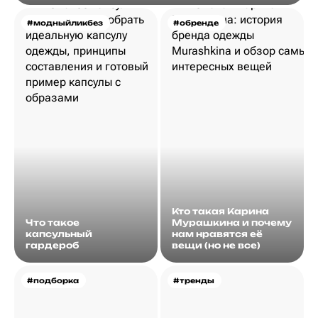
#модныйликбез
#обренде
Кто такая Карина
Что такое
Мурашкина и почему
капсульный
нам нравятся её
гардероб
вещи (но не все)
#подборка
#тренды