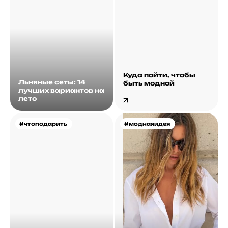
Куда пойти, чтобы
Льняные сеты: 14
быть модной
лучших вариантов на
лето
#чтоподарить
#моднаяидея