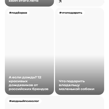
кейп этого лета
#подборка
#чтоподарить
А если дождь? 12
красивых
Что подарить
дождевиков от
владельцу
российских брендов
маленькой собаки
#модныйпсихолог