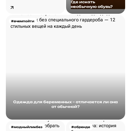
Где искать
необычную обувь?
#вчемпойти
Одежда для беременных – отличается ли она
от обычной?
#модныйликбез
#обренде