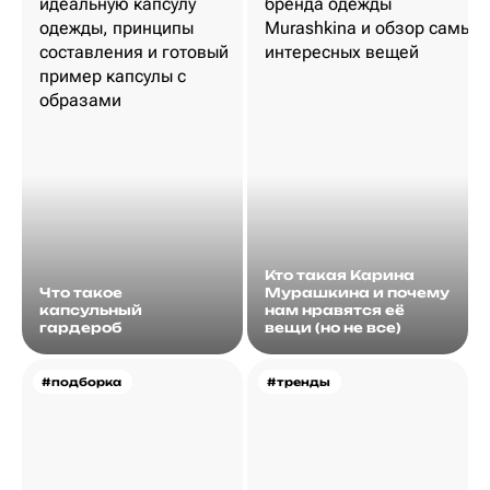
Кто такая Карина
Что такое
Мурашкина и почему
капсульный
нам нравятся её
гардероб
вещи (но не все)
#подборка
#тренды