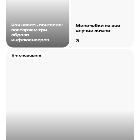
Как носить лонгслив:
Мини-юбки на все
повторяем три
случаи жизни
образа
инфлюенсеров
#чтоподарить