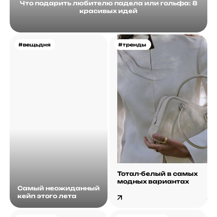
Что подарить любителю падела или гольфа: 8
красивых идей
#вещьдня
#тренды
Тотал-белый в самых
модных вариантах
Самый неожиданный
кейп этого лета