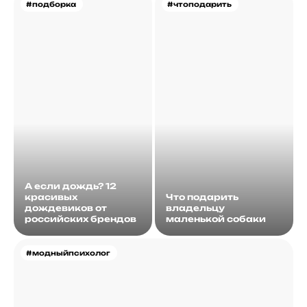
#подборка
#чтоподарить
А если дождь? 12
красивых
Что подарить
дождевиков от
владельцу
российских брендов
маленькой собаки
#модныйпсихолог