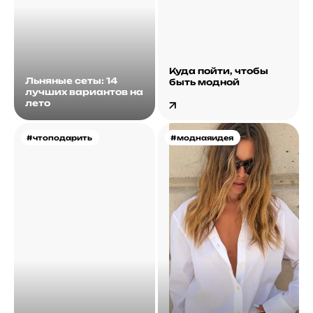
Куда пойти, чтобы
Льняные сеты: 14
быть модной
лучших вариантов на
лето
#чтоподарить
#моднаяидея