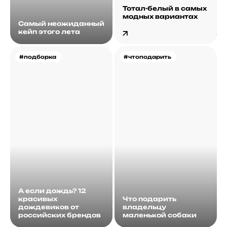
Тотал-белый в самых
модных вариантах
Самый неожиданный
кейп этого лета
#подборка
#чтоподарить
А если дождь? 12
красивых
Что подарить
дождевиков от
владельцу
российских брендов
маленькой собаки