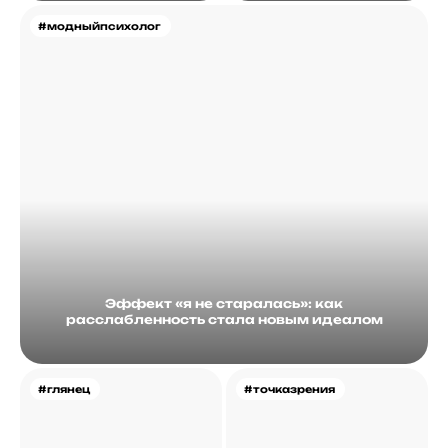
#модныйпсихолог
Эффект «я не старалась»: как
расслабленность стала новым идеалом
#глянец
#точказрения