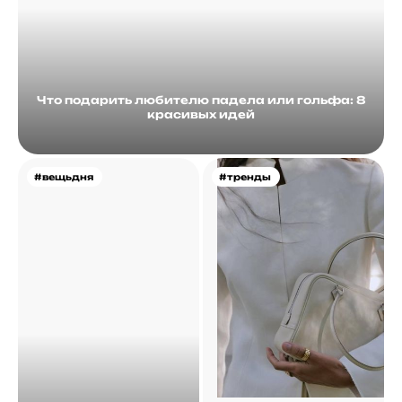
Что подарить любителю падела или гольфа: 8
красивых идей
#вещьдня
#тренды