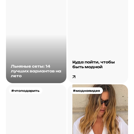
Куда пойти, чтобы
Льняные сеты: 14
быть модной
лучших вариантов на
лето
#чтоподарить
#моднаяидея