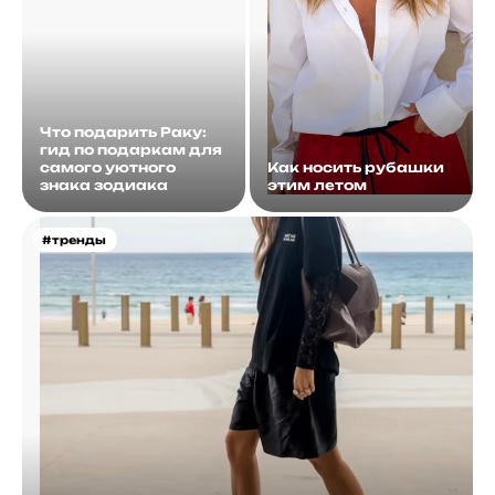
Что подарить Раку:
гид по подаркам для
самого уютного
Как носить рубашки
знака зодиака
этим летом
#тренды