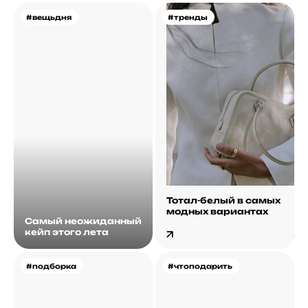
#вещьдня
#тренды
Тотал-белый в самых
модных вариантах
Самый неожиданный
кейп этого лета
#подборка
#чтоподарить