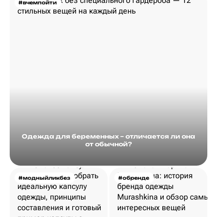
#вчемпойти
Одежда для беременных – отличается ли она
от обычной?
#модныйликбез
#обренде