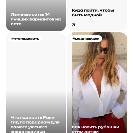
Куда пойти, чтобы
Льняные сеты: 14
быть модной
лучших вариантов на
лето
#чтоподарить
#моднаяидея
Что подарить Раку:
гид по подаркам для
самого уютного
Как носить рубашки
знака зодиака
этим летом