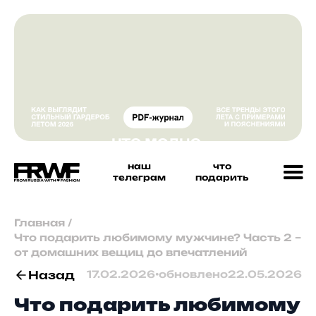
наш
что
телеграм
подарить
Главная
/
Что подарить любимому мужчине? Часть 2 –
от домашних вещиц до впечатлений
Назад
17.02.2026
•
обновлено
22.05.2026
Что подарить любимому