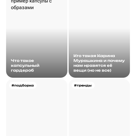
Кто такая Карина
Что такое
Мурашкина и почему
капсульный
нам нравятся её
гардероб
вещи (но не все)
#подборка
#тренды