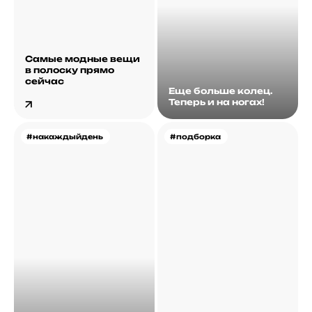
Самые модные вещи
в полоску прямо
сейчас
Еще больше колец.
Теперь и на ногах!
#накаждыйдень
#подборка