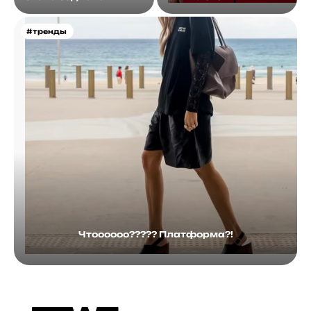
#тренды
Чтоооооо????? Платформа?!