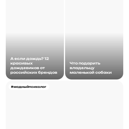
А если дождь? 12
красивых
Что подарить
дождевиков от
владельцу
российских брендов
маленькой собаки
#модныйпсихолог