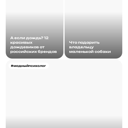
А если дождь? 12
красивых
Что подарить
дождевиков от
владельцу
российских брендов
маленькой собаки
#модныйпсихолог