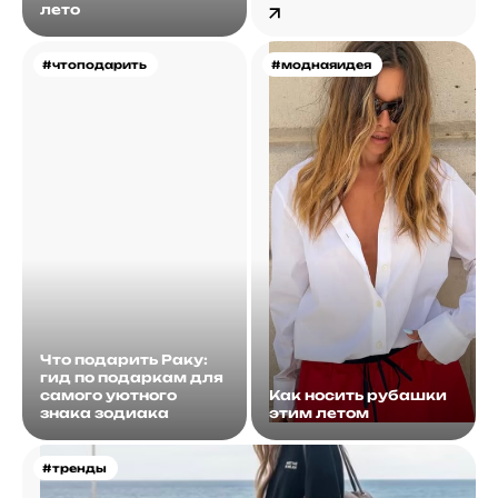
лето
#чтоподарить
#моднаяидея
Что подарить Раку:
гид по подаркам для
самого уютного
Как носить рубашки
знака зодиака
этим летом
#тренды