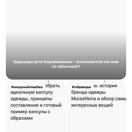
Одежда для беременных – отличается ли она
от обычной?
#модныйликбез
#обренде