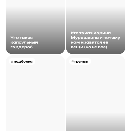
Кто такая Карина
Что такое
Мурашкина и почему
капсульный
нам нравятся её
гардероб
вещи (но не все)
#подборка
#тренды