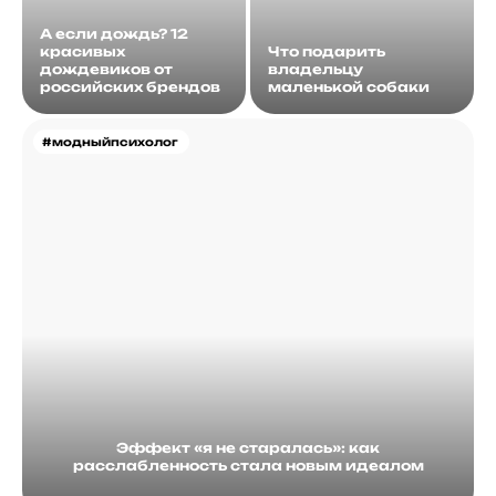
А если дождь? 12
красивых
Что подарить
дождевиков от
владельцу
российских брендов
маленькой собаки
#модныйпсихолог
Эффект «я не старалась»: как
расслабленность стала новым идеалом