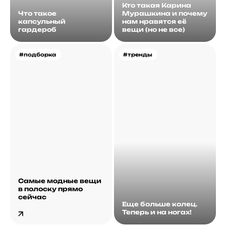
Кто такая Карина
Что такое
Мурашкина и почему
капсульный
нам нравятся её
гардероб
вещи (но не все)
#подборка
#тренды
Самые модные вещи
в полоску прямо
сейчас
Еще больше колец.
Теперь и на ногах!