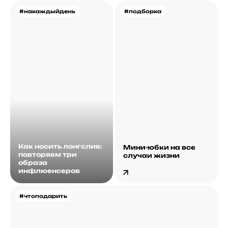
#накаждыйдень
#подборка
Как носить лонгслив:
Мини-юбки на все
повторяем три
случаи жизни
образа
инфлюенсеров
#чтоподарить