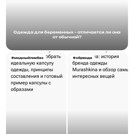
Одежда для беременных – отличается ли она
от обычной?
#модныйликбез
#обренде