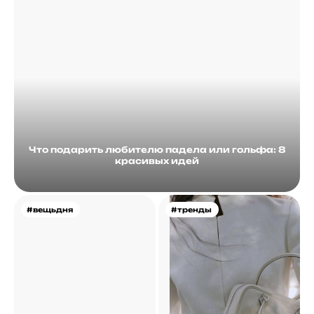
Что подарить любителю падела или гольфа: 8
красивых идей
#вещьдня
#тренды