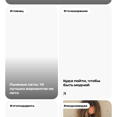
#глянец
#точказрения
Куда пойти, чтобы
Льняные сеты: 14
быть модной
лучших вариантов на
лето
#чтоподарить
#моднаяидея