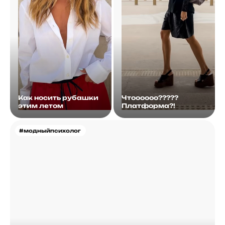
Как носить рубашки
Чтоооооо?????
этим летом
Платформа?!
#модныйпсихолог