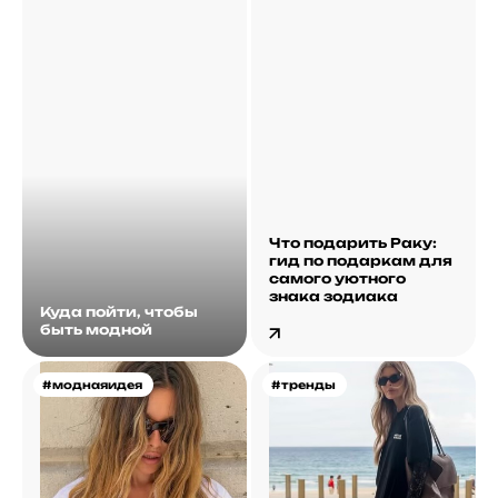
Что подарить Раку:
гид по подаркам для
самого уютного
знака зодиака
Куда пойти, чтобы
быть модной
#моднаяидея
#тренды