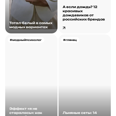
А если дождь? 12
красивых
дождевиков от
российских брендов
Тотал-белый в самых
модных вариантах
#модныйпсихолог
#глянец
Эффект «я не
старалась»: как
Льняные сеты: 14