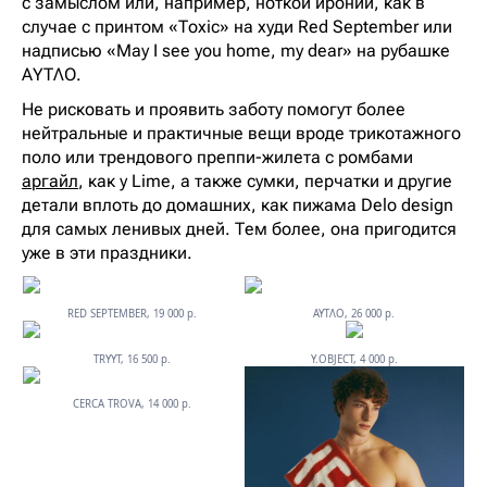
с замыслом или, например, ноткой иронии, как в
случае с принтом «Toxic» на худи Red September или
надписью «May I see you home, my dear» на рубашке
AYTΛO.
Не рисковать и проявить заботу помогут более
нейтральные и практичные вещи вроде трикотажного
поло или трендового преппи-жилета с ромбами
аргайл
, как у Lime, а также сумки, перчатки и другие
детали вплоть до домашних, как пижама Delo design
для самых ленивых дней. Тем более, она пригодится
уже в эти праздники.
RED SEPTEMBER, 19 000 р.
AYTΛO, 26 000 р.
TRYYT, 16 500 р.
Y.OBJECT, 4 000 р.
CERCA TROVA, 14 000 р.