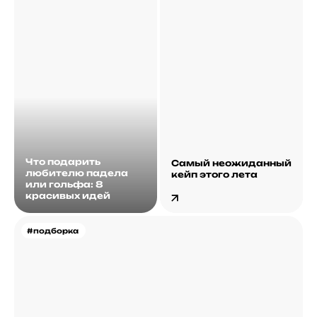
Что подарить
Самый неожиданный
любителю падела
кейп этого лета
или гольфа: 8
красивых идей
#подборка