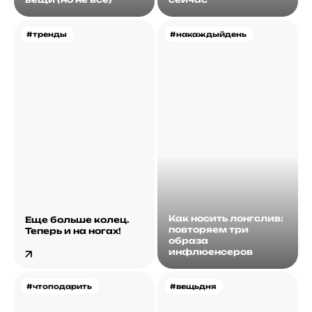
#тренды
#накаждыйдень
Как носить лонгслив:
Еще больше колец.
повторяем три
Теперь и на ногах!
образа
инфлюенсеров
#чтоподарить
#вещьдня