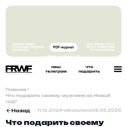
наш
что
телеграм
подарить
Главная
/
Что подарить своему мужчине на Новый
год?
Назад
11.12.2024
•
обновлено
05.05.2026
Что подарить своему