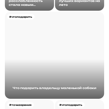
расслабленность
лучших вариантов на
стала новым
лето
идеалом
#чтоподарить
Что подарить владельцу маленькой собаки
#точказрения
#чтоподарить