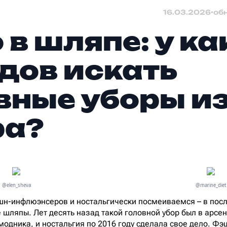
16.03.2026
•
об
 в шляпе: у ка
дов искать
вные уборы и
ра?
@elen_sheva
@marine_diet
шн-инфлюэнсеров и ностальгически посмеиваемся – в посл
шляпы. Лет десять назад такой головной убор был в арсен
 модника, и ностальгия по 2016 году сделала свое дело. Ф