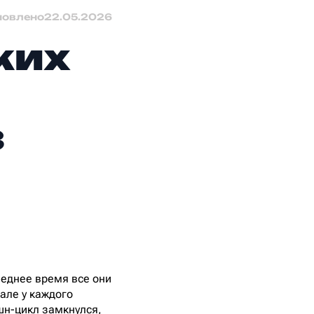
новлено
22.05.2026
ких
з
еднее время все они
але у каждого
эшн-цикл замкнулся,