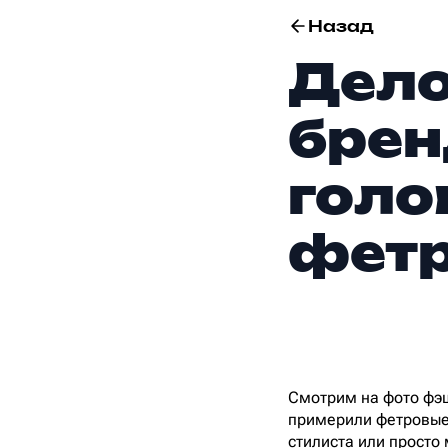
Назад
Дело
брен
голо
фет
Смотрим на фото фэ
примерили фетровые 
стилиста или просто