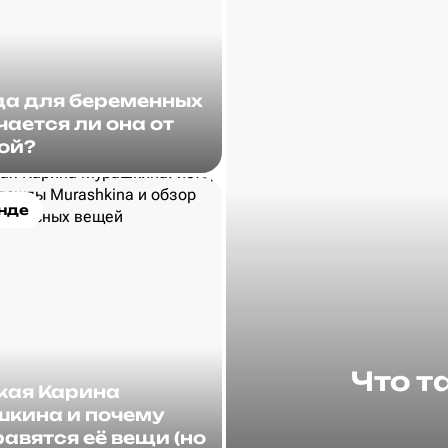
а для беременных
чается ли она от
ой?
нде
Что т
акая Карина
кина и почему
авятся её вещи (но