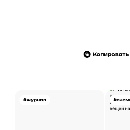
Копировать
#журнал
#вчем