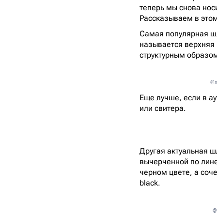
теперь мы снова нос
Рассказываем в это
Самая популярная шля
называется верхняя 
структурным образом
@m
Еще лучше, если в а
или свитера.
Другая актуальная шл
вычерченной по лин
черном цвете, а соч
black.
@