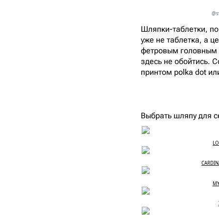
@sv
Шляпки-таблетки, поп
уже не таблетка, а ц
фетровым головным у
здесь не обойтись. С
принтом polka dot и
Выбрать шляпу для с
LO
CARDIN
MY