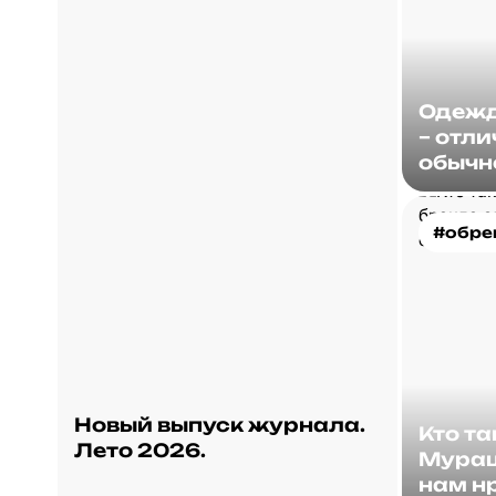
Одежд
– отли
обычн
#обре
Новый выпуск журнала.
Кто т
Лето 2026.
Мураш
нам нр