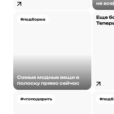
не все
Еще б
#подборка
Теперь
Самые модные вещи в
полоску прямо сейчас
#чтоподарить
#подб