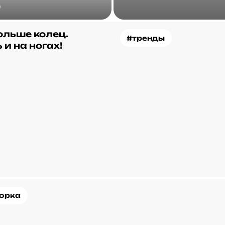
)
ольше колец.
#тренды
 и на ногах!
орка