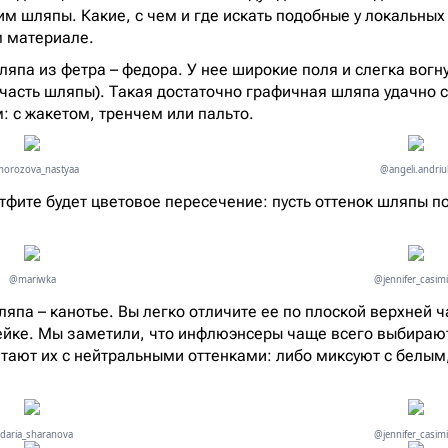
им шляпы. Какие, с чем и где искать подобные у локальных
м материале.
па из фетра – федора. У нее широкие поля и слегка вогнут
часть шляпы). Такая достаточно графичная шляпа удачно 
: с жакетом, тренчем или пальто.
orozova_nastyaa
@angeli.andriu
утфите будет цветовое пересечение: пусть оттенок шляпы п
@mariwka
@jennifer_casim
япа – канотье. Вы легко отличите ее по плоской верхней ч
ейке. Мы заметили, что инфлюэнсеры чаще всего выбираю
етают их с нейтральными оттенками: либо миксуют с белым,
daria_sharanova
@jennifer_casim