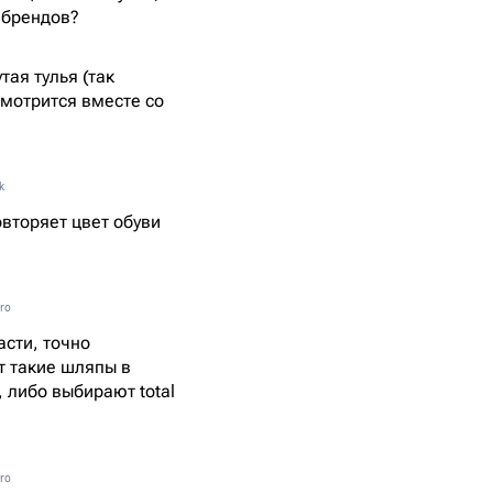
 брендов?
ая тулья (так
смотрится вместе со
k
овторяет цвет обуви
iro
асти, точно
т такие шляпы в
 либо выбирают total
iro