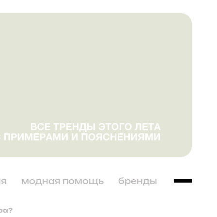
ня
модная помощь
бренды
ра?