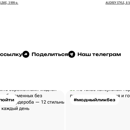
LIME, 3 999 р.
AUDREY STYLE, 8 5
 ссылку
Поделиться
Наш телеграм
пойти
#модныйликбез