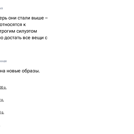
va
перь они стали выше –
относятся к
трогим силуэтом
но достать все вещи с
нная
 на новые образы.
00 р.
 р.
 р.
.