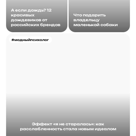
А если дождь? 12
красивых
Что подарить
дождевиков от
владельцу
российских брендов
маленькой собаки
#модныйпсихолог
Эффект «я не старалась»: как
расслабленность стала новым идеалом