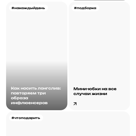
#накаждыйдень
#подборка
Как носить лонгслив:
Мини-юбки на все
повторяем три
случаи жизни
образа
инфлюенсеров
#чтоподарить