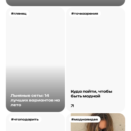
#глянец
#точказрения
Куда пойти, чтобы
Льняные сеты: 14
быть модной
лучших вариантов на
лето
#чтоподарить
#моднаяидея