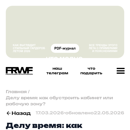
наш
что
телеграм
подарить
Главная
/
Делу время: как обустроить кабинет или
рабочую зону?
Назад
17.03.2026
•
обновлено
22.05.2026
Делу время: как