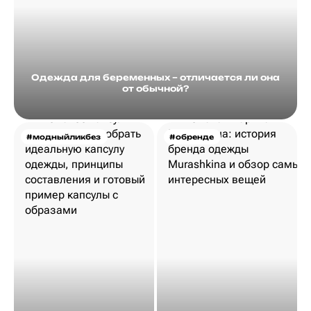
Одежда для беременных – отличается ли она
от обычной?
#модныйликбез
#обренде