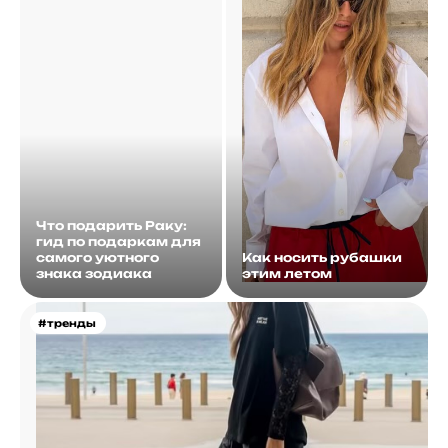
Что подарить Раку:
гид по подаркам для
самого уютного
Как носить рубашки
знака зодиака
этим летом
#тренды