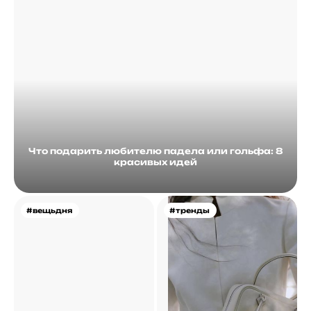
Что подарить любителю падела или гольфа: 8
красивых идей
#вещьдня
#тренды