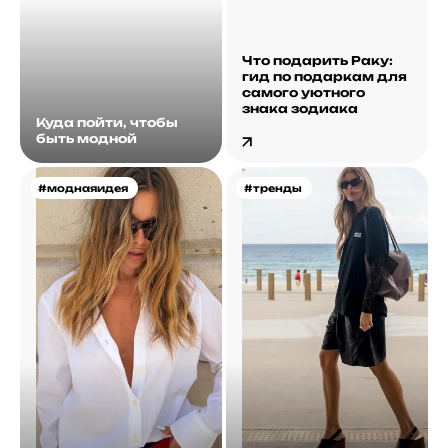
Что подарить Раку:
гид по подаркам для
самого уютного
знака зодиака
Куда пойти, чтобы
быть модной
#моднаяидея
#тренды