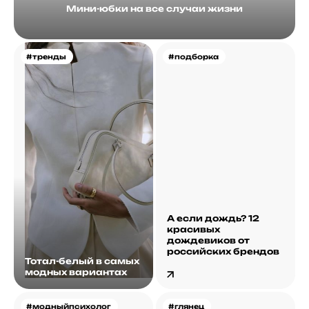
Мини-юбки на все случаи жизни
#тренды
#подборка
А если дождь? 12
красивых
дождевиков от
российских брендов
Тотал-белый в самых
модных вариантах
#модныйпсихолог
#глянец