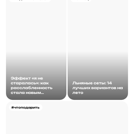
Эффект «я не
старалась»: как
Льняные сеты: 14
расслабленность
лучших вариантов на
стала новым
лето
идеалом
#чтоподарить