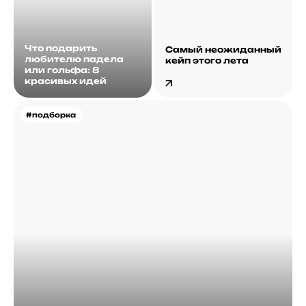
Что подарить
Самый неожиданный
любителю падела
кейп этого лета
или гольфа: 8
красивых идей
#подборка