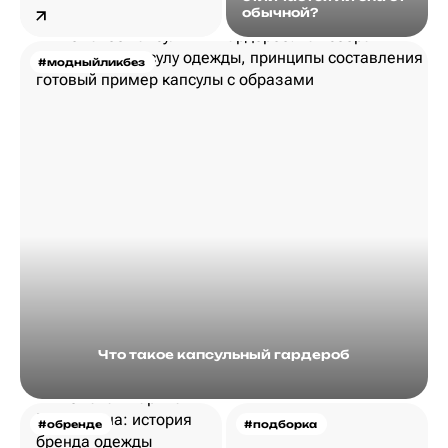
обычной?
#модныйликбез
Что такое капсульный гардероб
#обренде
#подборка