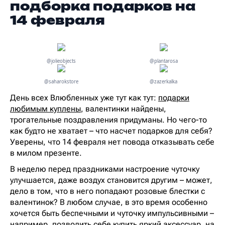
подборка подарков на
14 февраля
@jolieobjects
@plantarosa
@saharokstore
@zazerkalka
День всех Влюбленных уже тут как тут:
подарки
любимым куплены
, валентинки найдены,
трогательные поздравления придуманы. Но чего-то
как будто не хватает – что насчет подарков для себя?
Уверены, что 14 февраля нет повода отказывать себе
в милом презенте.
В неделю перед праздниками настроение чуточку
улучшается, даже воздух становится другим – может,
дело в том, что в него попадают розовые блестки с
валентинок? В любом случае, в это время особенно
хочется быть беспечными и чуточку импульсивными –
например, позволить себе купить яркий аксессуар, на