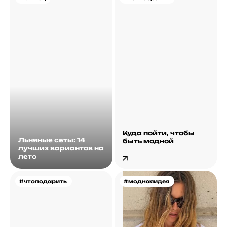
Куда пойти, чтобы
Льняные сеты: 14
быть модной
лучших вариантов на
лето
#чтоподарить
#моднаяидея