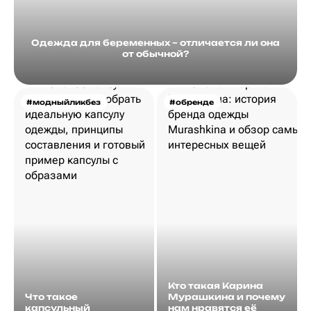
Одежда для беременных – отличается ли она
от обычной?
#модныйликбез
#обренде
Кто такая Карина
Что такое
Мурашкина и почему
капсульный
нам нравятся её