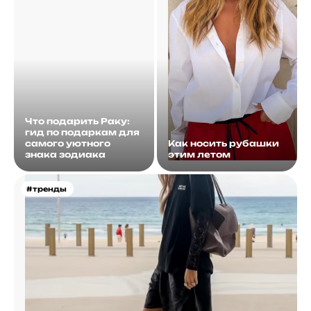
Что подарить Раку:
гид по подаркам для
самого уютного
Как носить рубашки
знака зодиака
этим летом
#тренды