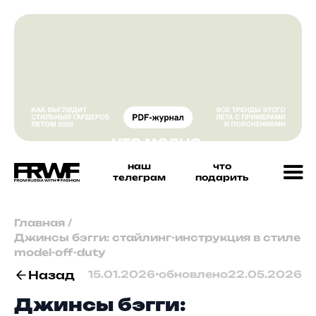
наш
что
телеграм
подарить
Главная
/
Джинсы бэгги: стайлинг-инструкция в стиле
model-off-duty
Назад
15.01.2026
•
обновлено
22.05.2026
Джинсы бэгги: