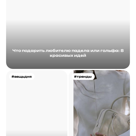
Что подарить любителю падела или гольфа: 8
красивых идей
#вещьдня
#тренды