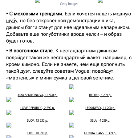
Getty Images
•
С меховыми трендами
. Если хочется надеть модную
шубу
, но без откровенной демонстрации шика,
джинсы бэгги станут для нее идеальным напарником.
Добавьте еще полуботинки вроде челси – и образ
будет готов.
•
В
восточном
стиле
. К нестандартным джинсам
подойдет такой же нестандартный жакет, например, с
кроем кимоно. Если не знаете, чем еще дополнить
такой дуэт, следуйте советам Vogue: подойдут
«мартенсы» и мини-сумка в деловой эстетике.
ASYA SEMYONOVA, 12 590 р.
BEFREE, 3 299 р.
LOVE REPUBLIC, 2 599 р.
LESYANEBO, 11 200 р.
BLCV, 13 230 р.
SELA., 4 299 р.
IDOL, 10 990 р.
GLORIA JEANS, 3 399 р.