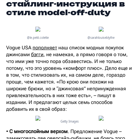
стайлинг-инструкция в
стиле model-off-duty
@le.petit.colette
@sarahlouiseblythe
Vogue USA
пополняет
наш список модных покупок
джинсами
бэгги
, не намекая, а прямо говоря о том,
что ими уже точно пора обзавестись. И не только
потому, что это уровень «комфорт плюс». Дело еще и
в том, что стилизовать их, на самом деле, гораздо
проще, чем кажется. «По крою они похожи на
широкие брюки, но и “джинсовая” непринужденная
привлекательность в них тоже есть», – пишут в
издании. И предлагают целых семь способов
добавить их в свой образ:
Getty Images
•
С многослойным верхом
. Предложение Vogue –
замиксовать две оверсайз-рубашки, не боясь того,