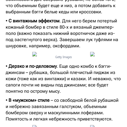
что объемным будет еще и низ, а потом добавить к
выбранным бэгги белые кеды или кроссовки.
•
С винтажным эффектом
. Для него берем потертый
кожаный бомбер в стиле 80-х и вязаный джемпер-
поло (важно показать нижний воротничок даже из-
под застегнутого верха). Завершаем лук туфлями на
шнуровке, например, оксфордами.
Getty Images
•
Дерзко и по-деловому
. Еще одно комбо к бэгги-
джинсам – рубашка, большой плечистый пиджак из
кожи (тоже как из винтажки) и казаки. И неважно, что
сапоги почти не видны под джинсами; все будет
понятно по острому мысу.
•
В «мужском» стиле
– со свободной белой рубашкой
и небрежно завязанным галстуком, объемным
бомбером сверху и маскулинными лоферами.
Помятость и легкая небрежность приветствуются.