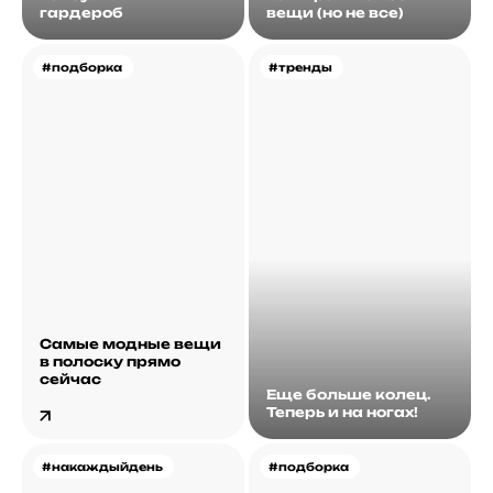
гардероб
вещи (но не все)
#подборка
#тренды
Самые модные вещи
в полоску прямо
сейчас
Еще больше колец.
Теперь и на ногах!
#накаждыйдень
#подборка