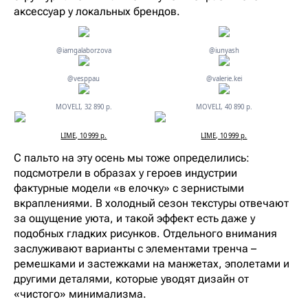
аксессуар у локальных брендов.
@iamgalaborzova
@iunyash
@vesppau
@valerie.kei
MOVELI, 32 890 р.
MOVELI, 40 890 р.
LIME, 10 999 р.
LIME, 10 999 р.
С пальто на эту осень мы тоже определились:
подсмотрели в образах у героев индустрии
фактурные модели «в елочку» с зернистыми
вкраплениями. В холодный сезон текстуры отвечают
за ощущение уюта, и такой эффект есть даже у
подобных гладких рисунков. Отдельного внимания
заслуживают варианты с элементами тренча –
ремешками и застежками на манжетах, эполетами и
другими деталями, которые уводят дизайн от
«чистого» минимализма.