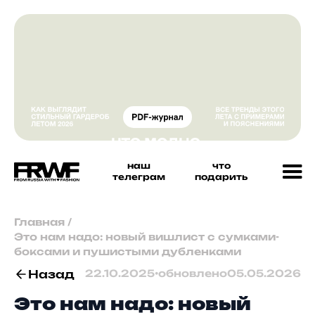
наш
что
телеграм
подарить
Главная
/
Это нам надо: новый вишлист с сумками-
боксами и пушистыми дубленками
Назад
22.10.2025
•
обновлено
05.05.2026
Это нам надо: новый