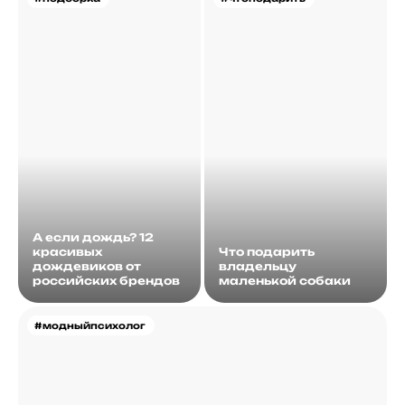
А если дождь? 12
красивых
Что подарить
дождевиков от
владельцу
российских брендов
маленькой собаки
#модныйпсихолог