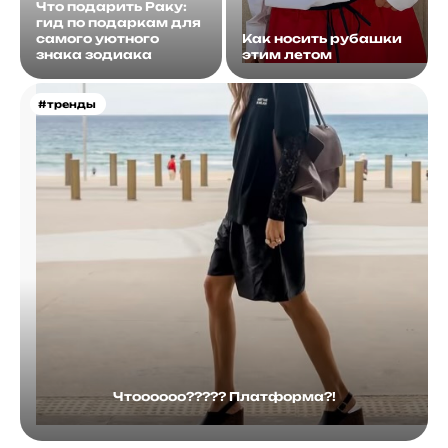
Что подарить Раку:
гид по подаркам для
самого уютного
Как носить рубашки
знака зодиака
этим летом
#тренды
Чтоооооо????? Платформа?!