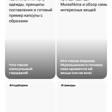
Кто такая Карина
Что такое
Мурашкина и почему
капсульный
нам нравятся её
гардероб
вещи (но не все)
#подборка
#тренды