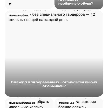
необычную обувь?
#вчемпойти
Одежда для беременных – отличается ли она
от обычной?
#модныйликбез
#обренде