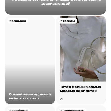
красивых идей
#вещьдня
#тренды
Тотал-белый в самых
модных вариантах
Самый неожиданный
кейп этого лета
#подборка
#чтоподарить