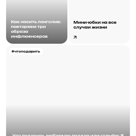
Как носить лонгслив:
Мини-юбки на все
повторяем три
случаи жизни
образа
инфлюенсеров
#чтоподарить
Что подарить любителю падела или гольфа: 8