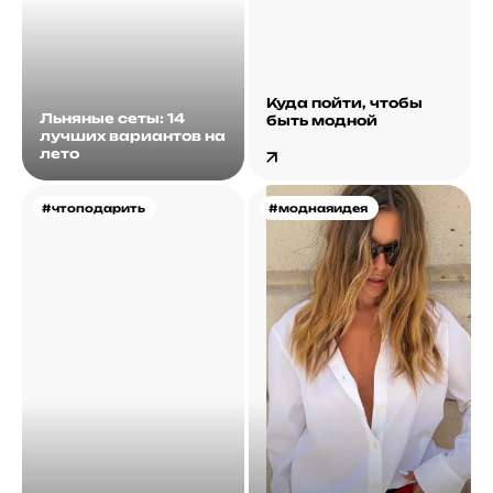
Куда пойти, чтобы
Льняные сеты: 14
быть модной
лучших вариантов на
лето
#чтоподарить
#моднаяидея