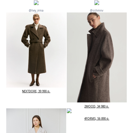
@hey_irma
@sshmnv
NEXTDORE, 39 990 р.
2MOOD, 34 980 р.
4FORMS, 56 890 р.