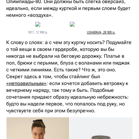
Олимпиады-80. Они должны быть слегка оверсайз,
идеально, если между курткой и первым слоем будет
немного «воздуха».
1811, 12 990 р.
USHATAVA, 28 900 р.
К слову о слоях: а с чем эту куртку носить? Подумайте
о той вещи в своем гардеробе, которую вы бы
никогда не выбрали на беговую дорожку. Платье в
пол, брюки с перьями, блуза с воланами или пиджак
с четкими линиями. Есть такие? Что ж, это оно.
Секрет здесь в том, чтобы стайлинг был
«неправильным»
: если хочется добавить ветровку к
вечернему наряду, так тому и быть. Подобные
сочетания придают образу идеальную небрежность:
будто вы надели первое, что попалось под руку, но
чувствуете себя при этом безупречно.