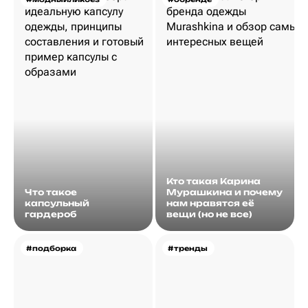
Кто такая Карина
Что такое
Мурашкина и почему
капсульный
нам нравятся её
гардероб
вещи (но не все)
#подборка
#тренды