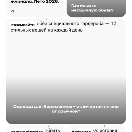
журнала. Лето 2026.
Где искать
необычную обувь?
#вчемпойти
Одежда для беременных – отличается ли она
от обычной?
#модныйликбез
#обренде