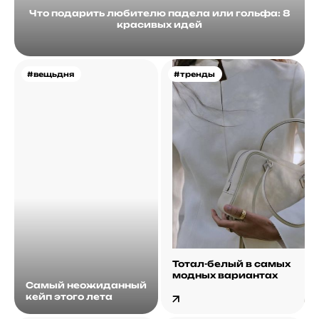
Что подарить любителю падела или гольфа: 8
красивых идей
#вещьдня
#тренды
Тотал-белый в самых
модных вариантах
Самый неожиданный
кейп этого лета