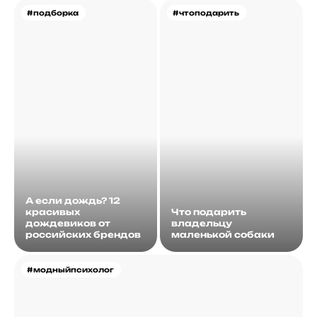
#подборка
#чтоподарить
А если дождь? 12
красивых
Что подарить
дождевиков от
владельцу
российских брендов
маленькой собаки
#модныйпсихолог