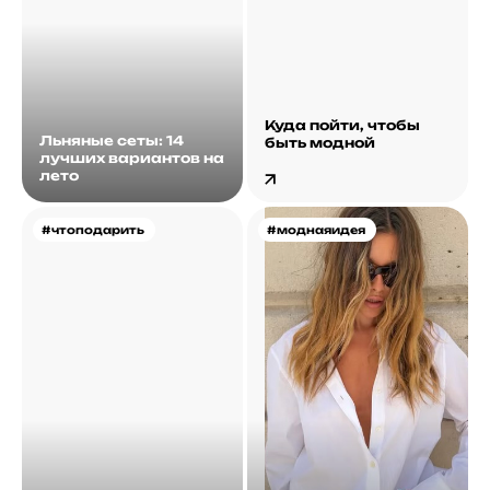
Куда пойти, чтобы
Льняные сеты: 14
быть модной
лучших вариантов на
лето
#чтоподарить
#моднаяидея