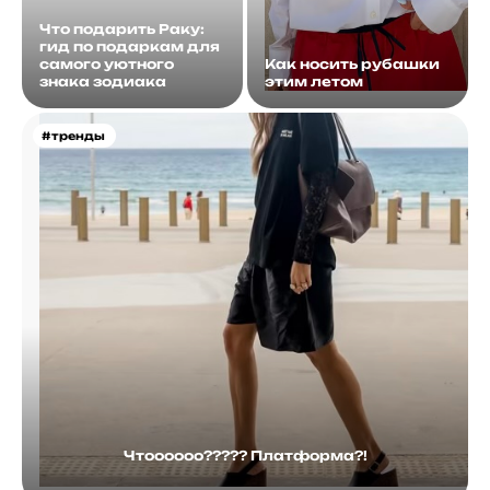
Что подарить Раку:
гид по подаркам для
самого уютного
Как носить рубашки
знака зодиака
этим летом
#тренды
Чтоооооо????? Платформа?!